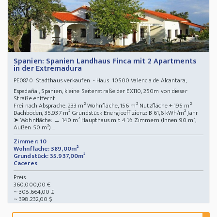
Spanien: Spanien Landhaus Finca mit 2 Apartments
in der Extremadura
Stadthaus verkaufen - Haus 10500 Valencia de Alcantara,
PE0870
Espadañal, Spanien, kleine Seitenstraße der EX110, 250m von dieser
Straße entfernt
Frei nach Absprache. 233 m² Wohnfläche, 156 m² Nutzfläche + 195 m²
Dachboden, 35.937 m² Grundstück Energieeffizienz: B 61,6 kWh/m² Jahr
➤ Wohnfläche: → 140 m² Haupthaus mit 4 ½ Zimmern (Innen 90 m²,
Außen 50 m²) ...
Zimmer: 10
Wohnfläche: 389,00m²
Grundstück: 35.937,00m²
Caceres
Preis:
360.000,00 €
~ 308.664,00 £
~ 398.232,00 $