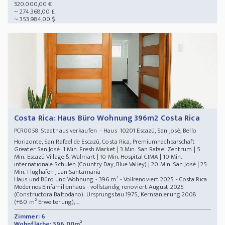
320.000,00 €
~ 274.368,00 £
~ 353.984,00 $
Costa Rica: Haus Büro Wohnung 396m2 Costa Rica
Stadthaus verkaufen - Haus 10201 Escazú, San José, Bello
PCR0058
Horizonte, San Rafael de Escazú, Costa Rica, Premiumnachbarschaft
Greater San José: 1 Min. Fresh Market | 3 Min. San Rafael Zentrum | 5
Min. Escazú Village & Walmart | 10 Min. Hospital CIMA | 10 Min.
internationale Schulen (Country Day, Blue Valley) | 20 Min. San José | 25
Min. Flughafen Juan Santamaría
Haus und Büro und Wohnung - 396 m² - Vollrenoviert 2025 - Costa Rica
Modernes Einfamilienhaus - vollständig renoviert August 2025
(Constructora Baltodano). Ursprungsbau 1975, Kernsanierung 2008
(+80 m² Erweiterung), ...
Zimmer: 6
Wohnfläche: 396,00m²