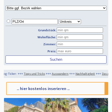
Grundstück:
Wohnfläche:
Zimmer:
Preis:
ipps und Tricks
+++
Auswandern
+++
Nachhaltigkeit
+++
Das perfekte Baugrundstüc
... hier kostenlos inserieren ...