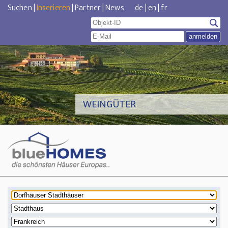
Suchen
|
Inserieren
|
Partner
|
News
de
|
en
|
fr
WEINGÜTER