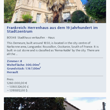
Frankreich: Herrenhaus aus dem 19 Jahrhundert im
Stadtzentrum
Stadthaus verkaufen - Haus
BO1348
This Demeure, built around 1850, is located in the city centre of
Narbonne area, Languedoc Roussillon, Occitanie, South of France. It is
built in cut stone and is classified as 'Remarkable' by the city. There are
all the ...
Zimmer: 8
Wohnfläche: 300,00m²
Grundstück: 1.167,00m²
Herault
Preis:
1.260.000,00 €
~ 1.080.324,00 £
~ 1.393.812,00 $