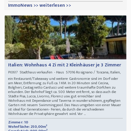
ImmoNews >> weiterlesen >>
Italien: Wohnhaus 4 Zi mit 2 Kleinhäuser je 3 Zimmer
Stadthaus verkaufen - Haus 57016 Rosignano / Toscana, Italien,
PI0617
ein Restaurant/Takeaway und weitere Gastronomie sind im Dorf oder
am Meer, Entfernung zu Fuß ca. 1 KM. In 20 Minuten sind Cecina,
Bolgheri, Castagnetto Carducci und weitere traumhafte Dörfchen zu
erkunden. Der Bahnhof liegt ca. 500 Meter entfernt, so dass auch die
Städte Pisa, Lucca, Livorno, Florenz usw. gut erreichbar sind
Wohnhaus mit Dependance und Taverna in wunderschönem, gepflegten
Garten mit neuem Swimmingpool. Das Haus umgeben von einer Mauer
ist ideal für Generationen- Ferien, da durch die verschiedenen
Wohnhäuser die Privatsphäre gewahrt wird. Vor ...
Zimmer: 10
Wohnfläche: 250,00m²