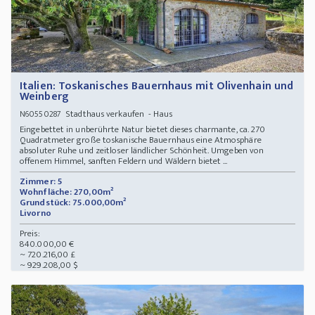
Italien: Toskanisches Bauernhaus mit Olivenhain und
Weinberg
Stadthaus verkaufen - Haus
N60550287
Eingebettet in unberührte Natur bietet dieses charmante, ca. 270
Quadratmeter große toskanische Bauernhaus eine Atmosphäre
absoluter Ruhe und zeitloser ländlicher Schönheit. Umgeben von
offenem Himmel, sanften Feldern und Wäldern bietet ...
Zimmer: 5
Wohnfläche: 270,00m²
Grundstück: 75.000,00m²
Livorno
Preis:
840.000,00 €
~ 720.216,00 £
~ 929.208,00 $