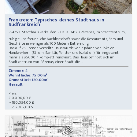
Frankreich: Typisches kleines Stadthaus in
Südfrankreich
Stadthaus verkaufen - Haus 34120 Pézenas, im Stadtzentrum,
PF4752
ruhige und freundliche Nachbarschaft sowie die Restaurants, Bars und
Geschäfte in weniger als 100 Metern Entfernung
Das auf 75 Ebenen verteilte Haus wurde vor 7 Jahren von lokalen
Handwerkern (Strom, Sanitär, Fenster und Isolation) für insgesamt
mehr als 85000 ? komplett renoviert. Das Haus befindet sich im
Stadtzentrum von Pézenas, einer Stadt, die ...
Zimmer: 4
Wohnfläche: 75,00m²
Grundstück: 120,00m²
Herault
Preis:
210.000,00 €
~ 180.054,00 £
~ 232.302,00 $