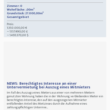
Zimmer: 0
Wohnfläche: ,00m²
Grundstück: 27.000,00m²
Gesamtgebiet
Preis:
1.350.000,00 €
~ 1.157.490,00 £
~ 1.493.370,00 $
NEWS: Berechtigtes Interesse an einer
Untervermietung bei Auszug eines Mitmieters
Im Fall des Auszugs eines Mieters aus einer von mehreren Mietern
genutzten Wohnung haben die in der Wohnung verbleibenden Mieter ein
berechtigtes Interesse, den auf den ausgezogenen Mitmieter
entfallenden Anteil des Mietzinses durch die Aufnahme eines
zahlungspflichtigen Untermie...