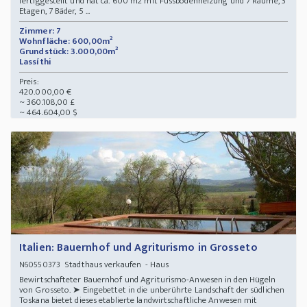
fertiggestellt und hat ca. 600 m2 mit Fussbodenheizung und 7 Räume, 3
Etagen, 7 Bäder, 5 ...
Zimmer: 7
Wohnfläche: 600,00m²
Grundstück: 3.000,00m²
Lassíthi
Preis:
420.000,00 €
~ 360.108,00 £
~ 464.604,00 $
Italien: Bauernhof und Agriturismo in Grosseto
Stadthaus verkaufen - Haus
N60550373
Bewirtschafteter Bauernhof und Agriturismo-Anwesen in den Hügeln
von Grosseto. ➤ Eingebettet in die unberührte Landschaft der südlichen
Toskana bietet dieses etablierte landwirtschaftliche Anwesen mit