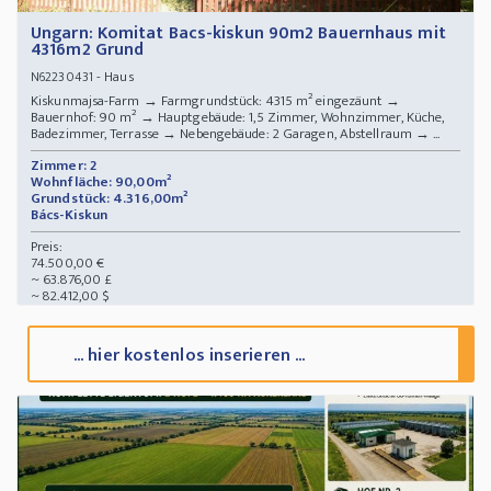
Ungarn: Komitat Bacs-kiskun 90m2 Bauernhaus mit
4316m2 Grund
- Haus
N62230431
Kiskunmajsa-Farm → Farmgrundstück: 4315 m² eingezäunt →
Bauernhof: 90 m² → Hauptgebäude: 1,5 Zimmer, Wohnzimmer, Küche,
Badezimmer, Terrasse → Nebengebäude: 2 Garagen, Abstellraum → ...
Zimmer: 2
Wohnfläche: 90,00m²
Grundstück: 4.316,00m²
Bács-Kiskun
Preis:
74.500,00 €
~ 63.876,00 £
~ 82.412,00 $
... hier kostenlos inserieren ...