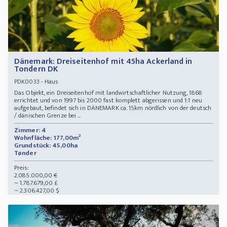
Dänemark: Dreiseitenhof mit 45ha Ackerland in
Tondern DK
- Haus
PDK0033
Das Objekt, ein Dreiseitenhof mit landwirtschaftlicher Nutzung, 1868
errichtet und von 1997 bis 2000 fast komplett abgerissen und 1:1 neu
aufgebaut, befindet sich in DÄNEMARK ca. 15km nördlich von der deutsch
/ dänischen Grenze bei ...
Zimmer: 4
Wohnfläche: 177,00m²
Grundstück: 45,00ha
Tønder
Preis:
2.085.000,00 €
~ 1.787.679,00 £
~ 2.306.427,00 $