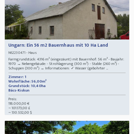
Ungarn: Ein 56 m2 Bauernhaus mit 10 Ha Land
- Haus
N62230471
Farmgrundstück: 4316 m² (eingezäunt) mit Bauernhof: 56 m² - Baujahr:
1970 → Nebengebäude: - Strohlagerung (300 m²) - Stable (260 m²) -
Schuppen (300 m²) → Informationen: ✓ Wasser (gebohrter ...
Zimmer: 1
Wohnfläche: 56,00m²
Grundstück: 10,40ha
Bács-Kiskun
Preis:
118.000,00 €
~ 101.173,00 £
~ 130.532,00 $