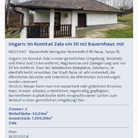
Ungarn: Im Komitat Zala ein 50 m2 Bauernhaus mit
- Bauernhöfe Weingüter Reiterhöfe 8761 Pacsa, Tanya 78,
N62230417
Ungarn, Im Komitat Zala in einer gemütlichen Umgebung. Keszthely
und Hévíz sind 23 km entfernt, Nagykanizsa und Zalaegerszeg sind nur
30 km entfernt. Einer der beliebtesten Badeplätze, Zalakaros, ist
ebenfalls leicht erreichbar. Die Stadt Pacsa ist sehr entwickelt, die
öffentlichen Bereiche sind ordentlich, die öffentlichen Einrichtungen
wurden renoviert
Strohm, Wasser kann man mit wassertank oder gebohrten Brunnen
lösen. In einer schönen, ordentlichen, regelmäßig gepflegten,
barrierefreien Asphaltstraße steht ein geschlossener Garten zum
Verkauf in einer gemütlichen Umgebung! Das ...
Zimmer: 2
Wohnfläche: 50,00m²
Grundstück: 1.200,00m²
Zala
Preis:
24.300,00 €