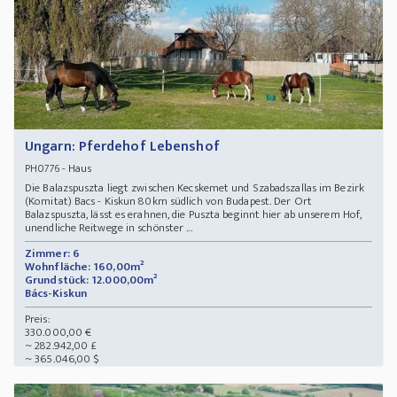
Ungarn: Pferdehof Lebenshof
- Haus
PH0776
Die Balazspuszta liegt zwischen Kecskemet und Szabadszallas im Bezirk
(Komitat) Bacs - Kiskun 80km südlich von Budapest. Der Ort
Balazspuszta, lässt es erahnen, die Puszta beginnt hier ab unserem Hof,
unendliche Reitwege in schönster ...
Zimmer: 6
Wohnfläche: 160,00m²
Grundstück: 12.000,00m²
Bács-Kiskun
Preis:
330.000,00 €
~ 282.942,00 £
~ 365.046,00 $