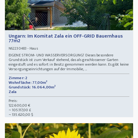
Ungarn: Im Komitat Zala ein OFF-GRID Bauernhaus
77m2
- Haus
N62230483
EIGENE STROM- UND WASSERVERSORGUNG! Dieses besondere
Grundstück ist zum Verkauf stehend, das als geschlossener Garten
eingestuft und es sofort in Besitz genommen werden kann. Es gibt keine
Versorgungseinrichtungen auf der Immobilie, ...
Zimmer: 2
Wohnfläche: 77,00m²
Grundstück: 16.064,00m²
Zala
Preis:
122.600,00 €
~ 105.117,00 £
~ 135.620,00 $