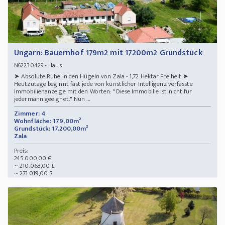
Ungarn: Bauernhof 179m2 mit 17200m2 Grundstück
- Haus
N62230429
➤ Absolute Ruhe in den Hügeln von Zala - 1,72 Hektar Freiheit ➤
Heutzutage beginnt fast jede von künstlicher Intelligenz verfasste
Immobilienanzeige mit den Worten: "Diese Immobilie ist nicht für
jedermann geeignet." Nun ...
Zimmer: 4
Wohnfläche: 179,00m²
Grundstück: 17.200,00m²
Zala
Preis:
245.000,00 €
~ 210.063,00 £
~ 271.019,00 $