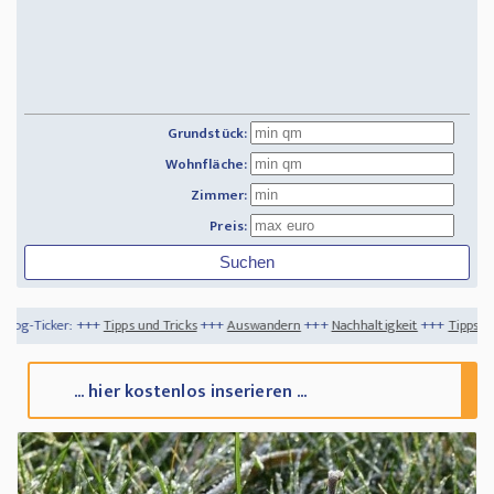
Grundstück:
Wohnfläche:
Zimmer:
Preis:
ipps und Tricks
+++
Auswandern
+++
Nachhaltigkeit
+++
Tipps und Tricks für nachha
... hier kostenlos inserieren ...