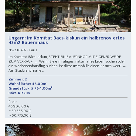
Ungarn: Im Komitat Bacs-kiskun ein halbrenoviertes
43m2 Bauernhaus
- Haus
N62230466
Im Komitat Bács-kiskun, STEHT EIN BAUERNHOF MIT EIGENER WEIDE
ZUM VERKAUF! → Wenn Sie ein ruhiges, naturnahes Leben suchen oder
ein Wochenendausflug suchen, ist diese Immobilie einen Besuch wert! →
Am Stadtrand, nahe ...
Zimmer: 2
Wohnfläche: 43,00m²
Grundstück: 5.764,00m²
Bács-Kiskun
Preis:
45.900,00 €
~ 39.355,00 £
~ 50.775,00 $