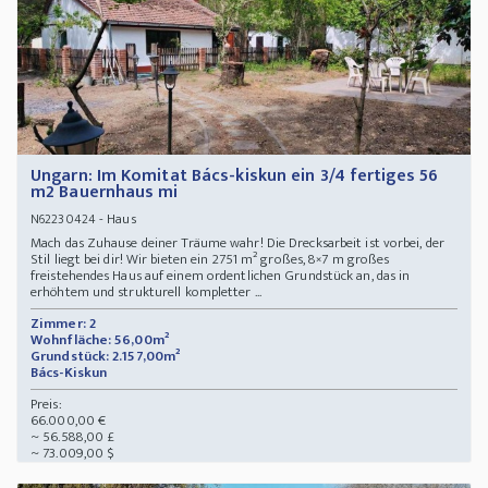
Ungarn: Im Komitat Bács-kiskun ein 3/4 fertiges 56
m2 Bauernhaus mi
- Haus
N62230424
Mach das Zuhause deiner Träume wahr! Die Drecksarbeit ist vorbei, der
Stil liegt bei dir! Wir bieten ein 2751 m² großes, 8×7 m großes
freistehendes Haus auf einem ordentlichen Grundstück an, das in
erhöhtem und strukturell kompletter ...
Zimmer: 2
Wohnfläche: 56,00m²
Grundstück: 2.157,00m²
Bács-Kiskun
Preis:
66.000,00 €
~ 56.588,00 £
~ 73.009,00 $