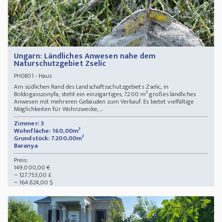
Ungarn: Ländliches Anwesen nahe dem
Naturschutzgebiet Zselic
- Haus
PH0801
Am südlichen Rand des Landschaftsschutzgebiets Zselic, in
Boldogasszonyfa, steht ein einzigartiges, 7.200 m² großes ländliches
Anwesen mit mehreren Gebäuden zum Verkauf. Es bietet vielfältige
Möglichkeiten für Wohnzwecke, ...
Zimmer: 3
Wohnfläche: 160,00m²
Grundstück: 7.200,00m²
Baranya
Preis:
149.000,00 €
~ 127.753,00 £
~ 164.824,00 $