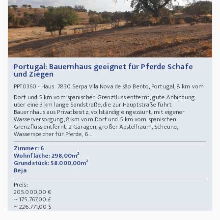
Portugal: Bauernhaus geeignet für Pferde Schafe
und Ziegen
- Haus 7830 Serpa Vila Nova de são Bento, Portugal, 8 km vom
PPT0360
Dorf und 5 km vom spanischen Grenzfluss entfernt, gute Anbindung
über eine 3 km lange Sandstraße, die zur Hauptstraße führt
Bauernhaus aus Privatbesitz, vollständig eingezäunt, mit eigener
Wasserversorgung, 8 km vom Dorf und 5 km vom spanischen
Grenzfluss entfernt, 2 Garagen, großer Abstellraum, Scheune,
Wasserspeicher für Pferde, 6 ...
Zimmer: 6
Wohnfläche: 298,00m²
Grundstück: 58.000,00m²
Beja
Preis:
205.000,00 €
~ 175.767,00 £
~ 226.771,00 $