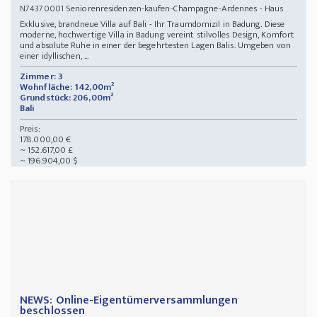
Seniorenresidenzen-kaufen-Champagne-Ardennes - Haus
N74370001
Exklusive, brandneue Villa auf Bali - Ihr Traumdomizil in Badung. Diese
moderne, hochwertige Villa in Badung vereint stilvolles Design, Komfort
und absolute Ruhe in einer der begehrtesten Lagen Balis. Umgeben von
einer idyllischen, ...
Zimmer: 3
Wohnfläche: 142,00m²
Grundstück: 206,00m²
Bali
Preis:
178.000,00 €
~ 152.617,00 £
~ 196.904,00 $
NEWS: Online-Eigentümerversammlungen
beschlossen