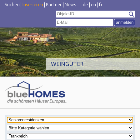
Suchen
|
Inserieren
|
Partner
|
News
de
|
en
|
fr
WEINGÜTER