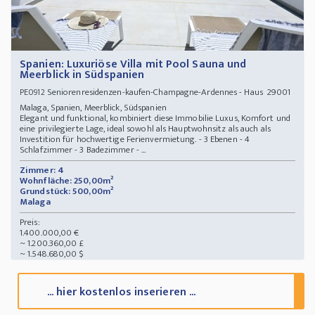
Spanien: Luxuriöse Villa mit Pool Sauna und
Meerblick in Südspanien
Seniorenresidenzen-kaufen-Champagne-Ardennes - Haus 29001
PE0912
Malaga, Spanien, Meerblick, Südspanien
Elegant und funktional, kombiniert diese Immobilie Luxus, Komfort und
eine privilegierte Lage, ideal sowohl als Hauptwohnsitz als auch als
Investition für hochwertige Ferienvermietung. - 3 Ebenen - 4
Schlafzimmer - 3 Badezimmer - ...
Zimmer: 4
Wohnfläche: 250,00m²
Grundstück: 500,00m²
Malaga
Preis:
1.400.000,00 €
~ 1.200.360,00 £
~ 1.548.680,00 $
... hier kostenlos inserieren ...