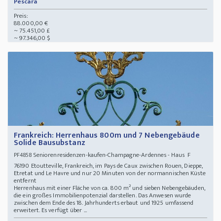
Pescara
Preis:
88.000,00 €
~ 75.451,00 £
~ 97.346,00 $
Frankreich: Herrenhaus 800m und 7 Nebengebäude
Solide Bausubstanz
Seniorenresidenzen-kaufen-Champagne-Ardennes - Haus F
PF4858
76190 Etoutteville, Frankreich, im Pays de Caux zwischen Rouen, Dieppe,
Etretat und Le Havre und nur 20 Minuten von der normannischen Küste
entfernt
Herrenhaus mit einer Fläche von ca. 800 m² und sieben Nebengebäuden,
die ein großes Immobilienpotenzial darstellen. Das Anwesen wurde
zwischen dem Ende des 18. Jahrhunderts erbaut und 1925 umfassend
erweitert. Es verfügt über ...