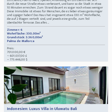
Los Llanos, Puerto Naos, Spanien, Anbindung an Los Llanos hat sich
durch die neue Straße etwas verbessert, und kann so die Stadt in etwa
10 Minuten erreichen. Zum Strand dauert es sogar noch etwas weniger
Diese Immobilie ist etwas für Menschen, die es lieber etwas geräumiger
und üppiger haben! Das Haus hat insgesamt etwa 330 m² Wohnfläche,
die auf 2 Etagen verteilt sind, und jeweils eine große, zum Teil
überdachte Terrasse. Das alles ...
Zimmer: 6
Wohnfläche: 330,00m²
Grundstück: 3.360,00m²
Palma de Mallorca
Preis:
701.000,00 €
~ 601.037,00 £
~ 775.446,00 $
Indonesien: Luxus Villa in Uluwatu Bali