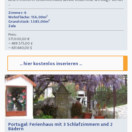
...
Zimmer: 6
Wohnfläche: 156,00m²
Grundstück: 1.585,00m²
Zala
Preis:
571.000,00 €
~ 489.575,00 £
~ 631.640,00 $
... hier kostenlos inserieren ...
Portugal: Ferienhaus mit 3 Schlafzimmern und 2
Bädern