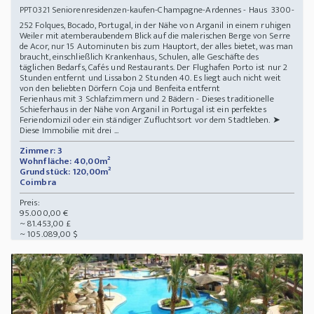
Seniorenresidenzen-kaufen-Champagne-Ardennes - Haus 3300-
PPT0321
252 Folques, Bocado, Portugal, in der Nähe von Arganil in einem ruhigen
Weiler mit atemberaubendem Blick auf die malerischen Berge von Serre
de Acor, nur 15 Autominuten bis zum Hauptort, der alles bietet, was man
braucht, einschließlich Krankenhaus, Schulen, alle Geschäfte des
täglichen Bedarfs, Cafés und Restaurants. Der Flughafen Porto ist nur 2
Stunden entfernt und Lissabon 2 Stunden 40. Es liegt auch nicht weit
von den beliebten Dörfern Coja und Benfeita entfernt
Ferienhaus mit 3 Schlafzimmern und 2 Bädern - Dieses traditionelle
Schieferhaus in der Nähe von Arganil in Portugal ist ein perfektes
Feriendomizil oder ein ständiger Zufluchtsort vor dem Stadtleben. ➤
Diese Immobilie mit drei ...
Zimmer: 3
Wohnfläche: 40,00m²
Grundstück: 120,00m²
Coimbra
Preis:
95.000,00 €
~ 81.453,00 £
~ 105.089,00 $