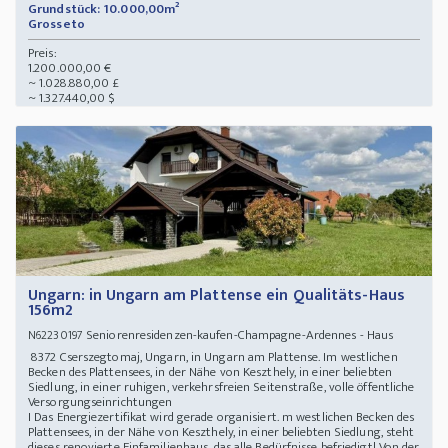
Grundstück: 10.000,00m²
Grosseto
Preis:
1.200.000,00 €
~ 1.028.880,00 £
~ 1.327.440,00 $
Ungarn: in Ungarn am Plattense ein Qualitäts-Haus
156m2
Seniorenresidenzen-kaufen-Champagne-Ardennes - Haus
N62230197
8372 Cserszegtomaj, Ungarn, in Ungarn am Plattense. Im westlichen
Becken des Plattensees, in der Nähe von Keszthely, in einer beliebten
Siedlung, in einer ruhigen, verkehrsfreien Seitenstraße, volle öffentliche
Versorgungseinrichtungen
I Das Energiezertifikat wird gerade organisiert. m westlichen Becken des
Plattensees, in der Nähe von Keszthely, in einer beliebten Siedlung, steht
dieses renovierte Einfamilienhaus, das alle Bedürfnisse befriedigt! Von der