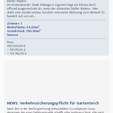
Dörfer Italiens
Im Hinterland der Stadt Albenga in Ligurien liegt ein kleines Dorf,
offiziell ausgezeichnet als -eines der schönsten Dörfer Italiens-. Hier
steht eine wunderschöne, kürzlich renovierte Wohnung zum Verkauf. Es
handelt sich um ein ...
Zimmer: 1
Wohnfläche: 54,00m²
Grundstück: 100,00m²
Savona
Preis:
139.000,00 €
~ 119.179,00 £
~ 153.762,00 $
NEWS: Verkehrssicherungspflicht für Gartenteich
Nach den in der Rechtsprechung entwickelten Grundsätzen muss
derjenige, der eine Gefahrenquelle schafft oder andauern lässt, alle nach