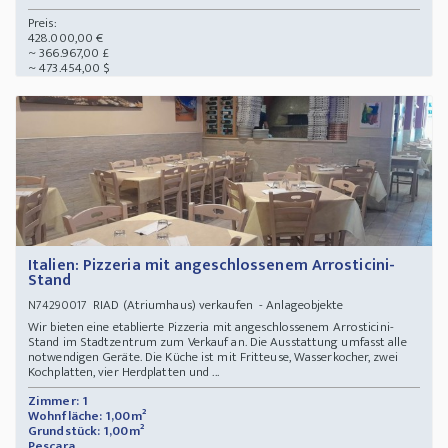
Preis:
428.000,00 €
~ 366.967,00 £
~ 473.454,00 $
Italien: Pizzeria mit angeschlossenem Arrosticini-
Stand
RIAD (Atriumhaus) verkaufen - Anlageobjekte
N74290017
Wir bieten eine etablierte Pizzeria mit angeschlossenem Arrosticini-
Stand im Stadtzentrum zum Verkauf an. Die Ausstattung umfasst alle
notwendigen Geräte. Die Küche ist mit Fritteuse, Wasserkocher, zwei
Kochplatten, vier Herdplatten und ...
Zimmer: 1
Wohnfläche: 1,00m²
Grundstück: 1,00m²
Pescara