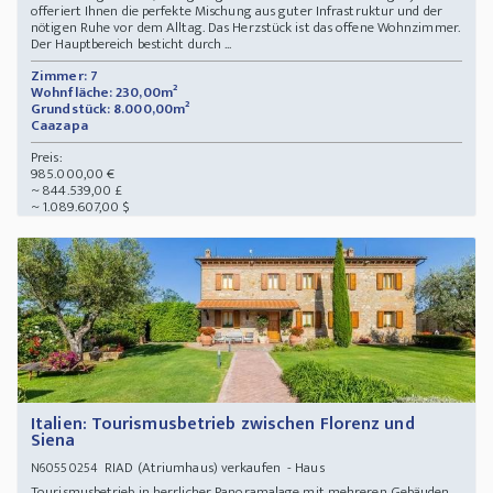
offeriert Ihnen die perfekte Mischung aus guter Infrastruktur und der
nötigen Ruhe vor dem Alltag. Das Herzstück ist das offene Wohnzimmer.
Der Hauptbereich besticht durch ...
Zimmer: 7
Wohnfläche: 230,00m²
Grundstück: 8.000,00m²
Caazapa
Preis:
985.000,00 €
~ 844.539,00 £
~ 1.089.607,00 $
Italien: Tourismusbetrieb zwischen Florenz und
Siena
RIAD (Atriumhaus) verkaufen - Haus
N60550254
Tourismusbetrieb in herrlicher Panoramalage mit mehreren Gebäuden