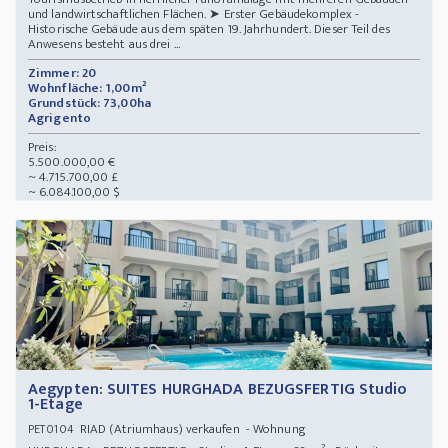
und landwirtschaftlichen Flächen. ➤ Erster Gebäudekomplex -
Historische Gebäude aus dem späten 19. Jahrhundert. Dieser Teil des
Anwesens besteht aus drei ...
Zimmer: 20
Wohnfläche: 1,00m²
Grundstück: 73,00ha
Agrigento
Preis:
5.500.000,00 €
~ 4.715.700,00 £
~ 6.084.100,00 $
Aegypten: SUITES HURGHADA BEZUGSFERTIG Studio
1-Etage
RIAD (Atriumhaus) verkaufen - Wohnung
PET0104