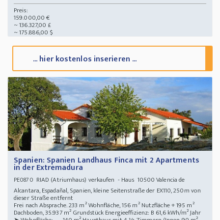
Preis:
159.000,00 €
~ 136.327,00 £
~ 175.886,00 $
... hier kostenlos inserieren ...
Spanien: Spanien Landhaus Finca mit 2 Apartments
in der Extremadura
RIAD (Atriumhaus) verkaufen - Haus 10500 Valencia de
PE0870
Alcantara, Espadañal, Spanien, kleine Seitenstraße der EX110, 250m von
dieser Straße entfernt
Frei nach Absprache. 233 m² Wohnfläche, 156 m² Nutzfläche + 195 m²
Dachboden, 35.937 m² Grundstück Energieeffizienz: B 61,6 kWh/m² Jahr