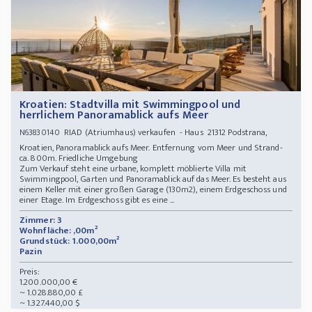
Kroatien: Stadtvilla mit Swimmingpool und
herrlichem Panoramablick aufs Meer
RIAD (Atriumhaus) verkaufen - Haus 21312 Podstrana,
N63830140
Kroatien, Panoramablick aufs Meer. Entfernung vom Meer und Strand-
ca. 800m. Friedliche Umgebung
Zum Verkauf steht eine urbane, komplett möblierte Villa mit
Swimmingpool, Garten und Panoramablick auf das Meer. Es besteht aus
einem Keller mit einer großen Garage (130m2), einem Erdgeschoss und
einer Etage. Im Erdgeschoss gibt es eine ...
Zimmer: 3
Wohnfläche: ,00m²
Grundstück: 1.000,00m²
Pazin
Preis:
1.200.000,00 €
~ 1.028.880,00 £
~ 1.327.440,00 $