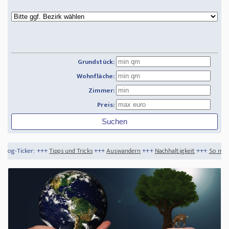
Grundstück:
Wohnfläche:
Zimmer:
Preis:
+
Tipps und Tricks
+++
Auswandern
+++
Nachhaltigkeit
+++
So machen Sie Ihre Immob