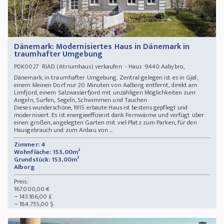
Dänemark: Modernisiertes Haus in Dänemark in
traumhafter Umgebung
RIAD (Atriumhaus) verkaufen - Haus 9440 Aabybro,
PDK0027
Dänemark, in traumhafter Umgebung. Zentral gelegen ist es in Gjøl,
einem kleinen Dorf nur 20 Minuten von Aalborg entfernt, direkt am
Limfjord, einem Salzwasserfjord mit unzähligen Möglichkeiten zum
Angeln, Surfen, Segeln, Schwimmen und Tauchen
Dieses wunderschöne, 1915 erbaute Haus ist bestens gepflegt und
modernisiert. Es ist energieeffizient dank Fernwärme und verfügt über
einen großen, angelegten Garten mit viel Platz zum Parken, für den
Hausgebrauch und zum Anbau von ...
Zimmer: 4
Wohnfläche: 153,00m²
Grundstück: 153,00m²
Alborg
Preis:
167.000,00 €
~ 143.186,00 £
~ 184.735,00 $