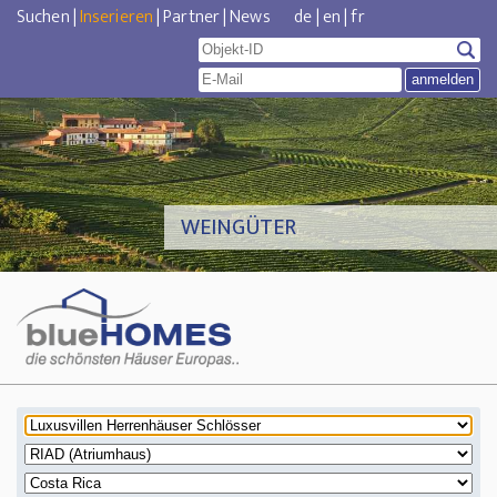
Suchen
|
Inserieren
|
Partner
|
News
de
|
en
|
fr
WEINGÜTER