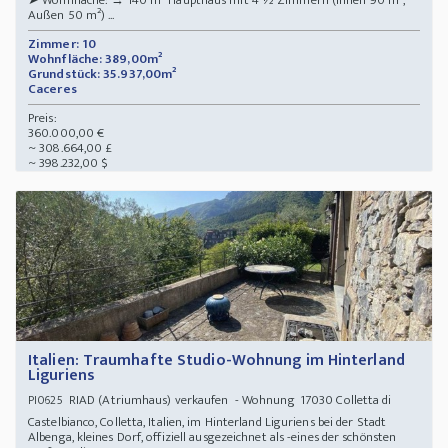
➤ Wohnfläche: → 140 m² Haupthaus mit 4 ½ Zimmern (Innen 90 m²,
Außen 50 m²) ...
Zimmer: 10
Wohnfläche: 389,00m²
Grundstück: 35.937,00m²
Caceres
Preis:
360.000,00 €
~ 308.664,00 £
~ 398.232,00 $
Italien: Traumhafte Studio-Wohnung im Hinterland
Liguriens
RIAD (Atriumhaus) verkaufen - Wohnung 17030 Colletta di
PI0625
Castelbianco, Colletta, Italien, im Hinterland Liguriens bei der Stadt
Albenga, kleines Dorf, offiziell ausgezeichnet als -eines der schönsten