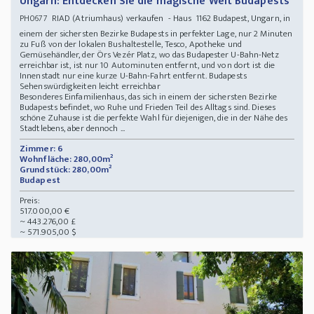
Ungarn: Entdecken Sie die magische Welt Budapests
RIAD (Atriumhaus) verkaufen - Haus 1162 Budapest, Ungarn, in
PH0677
einem der sichersten Bezirke Budapests in perfekter Lage, nur 2 Minuten
zu Fuß von der lokalen Bushaltestelle, Tesco, Apotheke und
Gemüsehändler, der Örs Vezér Platz, wo das Budapester U-Bahn-Netz
erreichbar ist, ist nur 10 Autominuten entfernt, und von dort ist die
Innenstadt nur eine kurze U-Bahn-Fahrt entfernt. Budapests
Sehenswürdigkeiten leicht erreichbar
Besonderes Einfamilienhaus, das sich in einem der sichersten Bezirke
Budapests befindet, wo Ruhe und Frieden Teil des Alltags sind. Dieses
schöne Zuhause ist die perfekte Wahl für diejenigen, die in der Nähe des
Stadtlebens, aber dennoch ...
Zimmer: 6
Wohnfläche: 280,00m²
Grundstück: 280,00m²
Budapest
Preis:
517.000,00 €
~ 443.276,00 £
~ 571.905,00 $