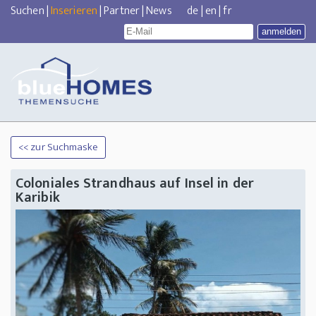
Suchen
|
Inserieren
|
Partner
|
News
de
|
en
|
fr
<< zur Suchmaske
Coloniales Strandhaus auf Insel in der
Karibik