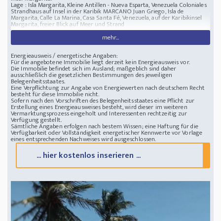
Lage : Isla Margarita, Kleine Antillen - Nueva Esparta, Venezuela
Coloniales
Strandhaus auf Insel in der Karibik
MARCANO Juan Griego, Isla de
Margarita, Calle La Marina, Casa Santa Fé, Venezuela, auf der Karibikinsel
Margarita, freier Blick auf Meer und Strand
mehr...
Energieausweis / energetische Angaben:
Für die angebotene Immobilie liegt derzeit kein Energieausweis vor.
Die Immobilie befindet sich im Ausland; maßgeblich sind daher
ausschließlich die gesetzlichen Bestimmungen des jeweiligen
Belegenheitsstaates.
Eine Verpflichtung zur Angabe von Energiewerten nach deutschem Recht
besteht für diese Immobilie nicht.
Sofern nach den Vorschriften des Belegenheitsstaates eine Pflicht zur
Erstellung eines Energieausweises besteht, wird dieser im weiteren
Vermarktungsprozess eingeholt und Interessenten rechtzeitig zur
Verfügung gestellt.
Sämtliche Angaben erfolgen nach bestem Wissen; eine Haftung für die
Verfügbarkeit oder Vollständigkeit energetischer Kennwerte vor Vorlage
eines entsprechenden Nachweises wird ausgeschlossen.
... hier kostenlos inserieren ...