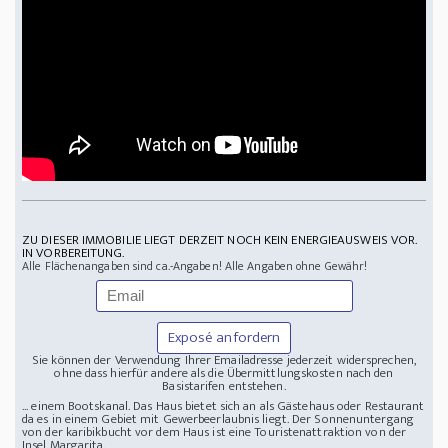
ZU DIESER IMMOBILIE LIEGT DERZEIT NOCH KEIN ENERGIEAUSWEIS VOR.
IN VORBEREITUNG.
Alle Flächenangaben sind ca.-Angaben! Alle Angaben ohne Gewähr!
Exposé anfordern
Sie können der Verwendung Ihrer Emailadresse jederzeit widersprechen,
ohne dass hierfür andere als die Übermittlungskosten nach den
Basistarifen entstehen.
... einem Bootskanal. Das Haus bietet sich an als Gästehaus oder Restaurant
da es in einem Gebiet mit Gewerbeerlaubnis liegt. Der Sonnenuntergang
von der karibikbucht vor dem Haus ist eine Touristenattraktion von der
Insel Margarita.