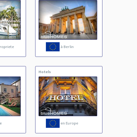
ropriete
à Berlin
Hotels
e
en Europe