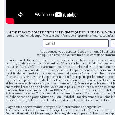
IL N'EXISTE PAS ENCORE DE CERTIFICAT ÉNERGÉTIQUE POUR CE BIEN IMMOBILI
Toutes indiquations de superficie sont des informations approximatives. Toutes infor
Vous pouvez vous opposer à tout moment à l'utilisatio
sans qu'il en résulte d'autres frais que les frais de transmi
... outils pour la fabrication d'équipements électriques tels que soudeuses à l'a
tension, soudeuses par points et autres. 50 ans sur le marché national. Leader d
industriel (subdivisé) - 1 appartement pour habiter - Places de stationnement 
suivantes sur la vente de terrains et de tissus : L'appartement était initiale
il est finalement resté au rez-de-chaussée. Il dispose de 3 chambres, chacune a
côté de la cuisine ouverte. L'appartement a dû être repeint par le nouveau prop
Il y a beaucoup de terrain, idéal pour la construction de nouveaux projets, comme
et les papayes et les avocats y poussent sans effort). D'autres possibilités sont 
entreprise, l'extension de l'hôtel voisin ou la poursuite de l'exploitation exis
film sont toutes opérationnelles à 100%. L'appartement et l'ensemble du bâtime
été laissées ouvertes. Toutes les dettes (y compris les impôts, qui seront bientôt 
téléphone sont en place. Situation : San Cristobal - Tachira, Venezuela Usine ind
Cristoacute;bal, Calle Principal La Machiri, Venezuela, à San Cristobal Tachira
Diagnostic de performance énergétique / Informations énergétiques :
Aucun certificat de performance énergétique n´est actuellement disponible pour
Ce bien étant situé à l´étranger, seule la législation du pays où il se trouve s´app