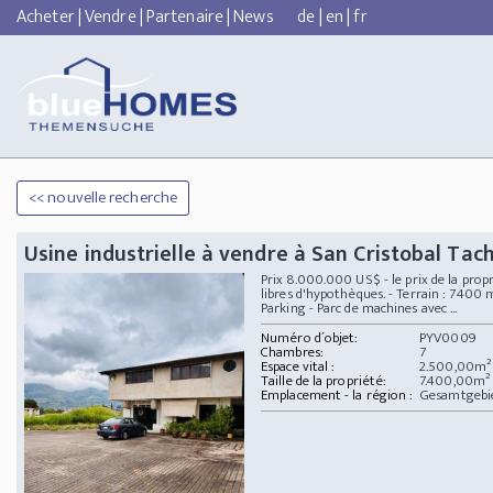
Acheter
|
Vendre
|
Partenaire
|
News
de
|
en
|
fr
<< nouvelle recherche
Usine industrielle à vendre à San Cristobal Tach
Prix 8.000.000 US$ - le prix de la prop
libres d'hypothèques. - Terrain : 7400
Parking - Parc de machines avec ...
Numéro d´objet:
PYV0009
Chambres:
7
Espace vital :
2.500,00m²
Taille de la propriété:
7.400,00m²
Emplacement - la région :
Gesamtgebie