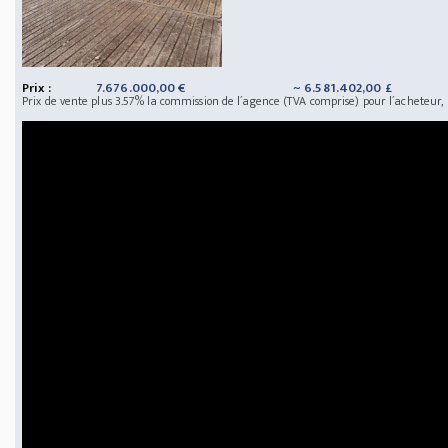
Prix :
7.676.000,00 €
~ 6.581.402,00 £
Prix de vente plus 3.57% la commission de l´agence (TVA comprise) pour l´acheteur,