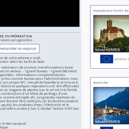
Immobilier Forêt de
ER. EN PRÉPARATION.
mations sans garanties.
Demander un exposé
n de votre adresse e-mail,
acheter e
ssion selon les tarifs de base.
rc, redresseurs de courant, transformateurs basse
ans le secteur. - 1 grand bureau - 1 grand bâtiment
disponibles - Informations complémentaires
ment prévu comme bureau pour l'administration, mais
vec son propre WC. Une petite buanderie se trouve à
Autriche
riétaire et quelques réparations ont été effectuées.
 un magasin de plantes (car le sol est très fertile
la construction d'un hôtel, de parkings, d'une
tante comme entrepôt, etc. Les grandes machines du
nt doivent être nettoyés, car les fenêtres avaient
payés), les conduites d'eau, l'électricité et le
ustrielle à vendre à San Cristobal Tachira
5001 San
 le bien proposé.
lique.