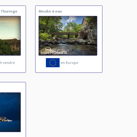
 Thuringe
Moulin à eau
t vendre
en Europe