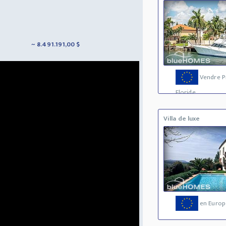
~ 8.491.191,00 $
Vendre P
Floride
Villa de luxe
en Europ