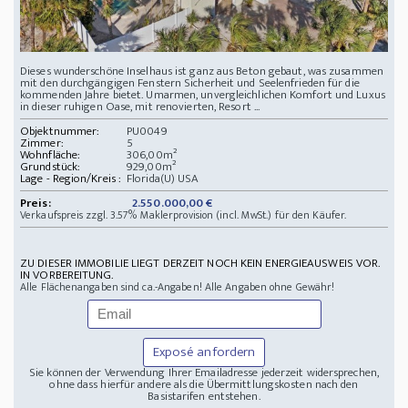
Dieses wunderschöne Inselhaus ist ganz aus Beton gebaut, was zusammen
mit den durchgängigen Fenstern Sicherheit und Seelenfrieden für die
kommenden Jahre bietet. Umarmen, unvergleichlichen Komfort und Luxus
in dieser ruhigen Oase, mit renovierten, Resort ...
Objektnummer:
PU0049
Zimmer:
5
Wohnfläche:
306,00m²
Grundstück:
929,00m²
Lage - Region/Kreis :
Florida(U) USA
Preis:
2.550.000,00 €
Verkaufspreis zzgl. 3.57% Maklerprovision (incl. MwSt.) für den Käufer.
ZU DIESER IMMOBILIE LIEGT DERZEIT NOCH KEIN ENERGIEAUSWEIS VOR.
IN VORBEREITUNG.
Alle Flächenangaben sind ca.-Angaben! Alle Angaben ohne Gewähr!
Exposé anfordern
Sie können der Verwendung Ihrer Emailadresse jederzeit widersprechen,
ohne dass hierfür andere als die Übermittlungskosten nach den
Basistarifen entstehen.