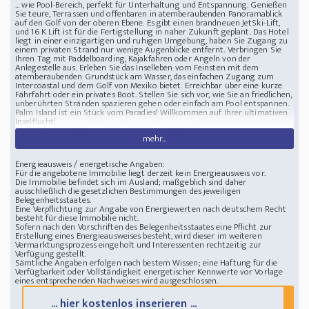
... wie Pool-Bereich, perfekt für Unterhaltung und Entspannung. Genießen
Sie teure, Terrassen und offenbaren in atemberaubenden Panoramablick
auf den Golf von der oberen Ebene. Es gibt einen brandneuen JetSki-Lift,
und 16 K Lift ist für die Fertigstellung in naher Zukunft geplant. Das Hotel
liegt in einer einzigartigen und ruhigen Umgebung, haben Sie Zugang zu
einem privaten Strand nur wenige Augenblicke entfernt. Verbringen Sie
Ihren Tag mit Paddelboarding, Kajakfahren oder Angeln von der
Anlegestelle aus. Erleben Sie das Inselleben vom Feinsten mit dem
atemberaubenden Grundstück am Wasser, das einfachen Zugang zum
Intercoastal und dem Golf von Mexiko bietet. Erreichbar über eine kurze
Fährfahrt oder ein privates Boot. Stellen Sie sich vor, wie Sie an friedlichen,
unberührten Stränden spazieren gehen oder einfach am Pool entspannen.
Palm Island ist ein Stück vom Paradies! Willkommen auf Ihrer ultimativen
Inselflucht!
Lage : Florida, USA
Luxuriöses Inselhaus in Florida
mehr...
Energieausweis / energetische Angaben:
Für die angebotene Immobilie liegt derzeit kein Energieausweis vor.
Die Immobilie befindet sich im Ausland; maßgeblich sind daher
ausschließlich die gesetzlichen Bestimmungen des jeweiligen
Belegenheitsstaates.
Eine Verpflichtung zur Angabe von Energiewerten nach deutschem Recht
besteht für diese Immobilie nicht.
Sofern nach den Vorschriften des Belegenheitsstaates eine Pflicht zur
Erstellung eines Energieausweises besteht, wird dieser im weiteren
Vermarktungsprozess eingeholt und Interessenten rechtzeitig zur
Verfügung gestellt.
Sämtliche Angaben erfolgen nach bestem Wissen; eine Haftung für die
Verfügbarkeit oder Vollständigkeit energetischer Kennwerte vor Vorlage
eines entsprechenden Nachweises wird ausgeschlossen.
... hier kostenlos inserieren ...