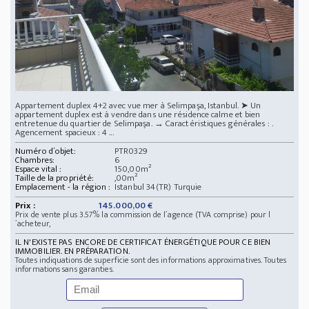
Appartement duplex 4+2 avec vue mer à Selimpaşa, Istanbul. ➤ Un
appartement duplex est à vendre dans une résidence calme et bien
entretenue du quartier de Selimpaşa. → Caractéristiques générales : .
Agencement spacieux : 4 ...
Numéro d´objet:
PTR0329
Chambres:
6
Espace vital :
150,00m²
Taille de la propriété:
,00m²
Emplacement - la région :
Istanbul 34(TR) Turquie
Prix :
145.000,00 €
Prix de vente plus 3.57% la commission de l´agence (TVA comprise) pour l
´acheteur,
IL N'EXISTE PAS ENCORE DE CERTIFICAT ÉNERGÉTIQUE POUR CE BIEN
IMMOBILIER. EN PRÉPARATION.
Toutes indiquations de superficie sont des informations approximatives. Toutes
informations sans garanties.