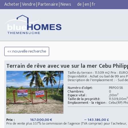
Acheter
|
Vendre
|
Partenaire
|
News
de
|
en
|
fr
<< nouvelle recherche
Terrain de rêve avec vue sur la mer Cebu Philip
Taille du terrain : 11.509 m2 Prix : E
Disponibilité : Achat ou bail de 99 ans 
Description de l'emplacement : - Sud de 
Numéro d´objet:
PRP0058
Chambres:
0
Espace vital :
,00m²
Taille de la propriété:
11.509,00m²
Emplacement - la région :
Cebu(RP) Phi
Prix :
167.000,00 €
~ 143.186,00 £
Prix de vente plus 3.57% la commission de l´agence (TVA comprise) pour l´acheteur,