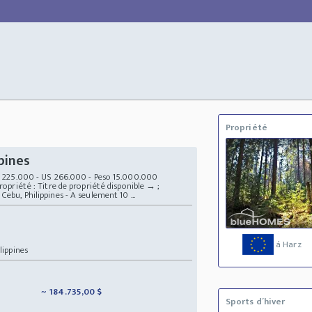
Propriété
pines
URO 225.000 - US 266.000 - Peso 15.000.000
Propriété : Titre de propriété disponible → ;
Cebu, Philippines - A seulement 10 ...
á Harz
lippines
~ 184.735,00 $
Sports d´hiver