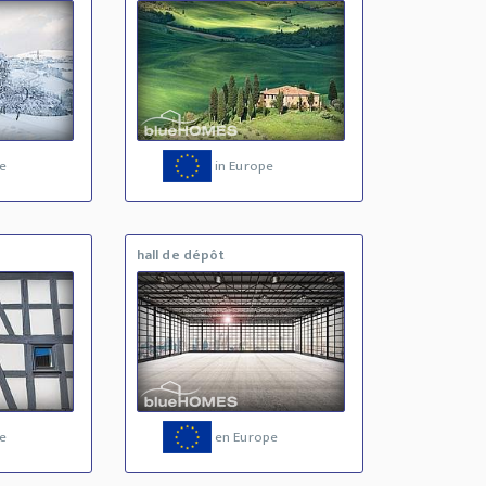
e
in Europe
e
hall de dépôt
e
en Europe