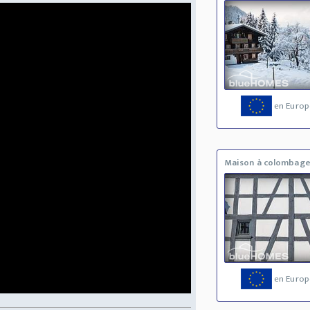
en Europ
Maison à colombag
en Europ