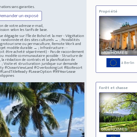
mations sans garanties.
Propriété
Demander un exposé
n de votre adresse e-mail,
ssion selon les tarifs de base.
 vue dégagée sur l'Île de Bohol et la mer - Végétation
 randonnée et des sites culturels → ; Possibilités
vées, agrotourisme ou permaculture, Remote Work and
ojet modèle durable → ; Infrastructure : -
l doit être acheté séparément) - Pas de raccordement
ure ou modèle communautaire possible - Structure de
la rédaction de contrats et la planification de
à Berlin
 ; Visite et structuration juridique sur demande
perty #OceanViewLand #OverlookingLot #EcoResort
 #LandTitleReady #LeaseOption #99YearLease
ilippines
Forêt et chasse