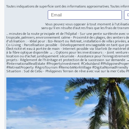
Toutes indiquations de superficie sont des informations approximatives. Toutes infor
Vous pouvez vous opposer à tout moment à l'utilisatio
sans qu'il en résulte d'autres frais que les frais de transmi
... minutes de la route principale et de l'hôpital - Sur une pente surélevée avec
tropicale, palmiers, environnement calme - Proximité des plages, des sentiers de
d'utilisation : - Idéal pour : Eco-Resort ou Retreat, installation de villas pri
Co-Living - Parcellisation possible - Développement envisageable en tant que pr
Électricité et eau à portée de main - Internet possible via Starlink (le matérie
à la fibre optique disponible → ; Options pour les investisseurs : - Joint vent
location ou d'achat juridiquement sécurisée - Assistance pour l'enregistrement, 
projets - Règlement de l'héritage et protection de la succession sur demande →
#InternationalRealEstate #PropertyInvestment #CebuIsland #PhilippinesPro
#RetreatProperty #AgroTourism #RemoteWorkVillage #DigitalNomadFriendly
Situation : Sud de Cebu - Philippines Terrain de rêve avec vue sur la mer Cebu Ph