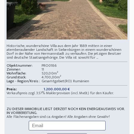
Historische, wunderschöne Villa aus dem Jahr 1889 mitten in einer
atemberaubender Landschaft in Siebenbürgen in einem wunderschönen
Dorf in der Nähe von Hermannstadt zu verkaufen. Die jetzigen Besitzer
sind deutsche Staatsangehörige. Die Villa ist sowohl für ...
Objektnummer:
PRO0186
Zimmer:
11
Wohnfläche:
520,00m²
Grundstück:
4.700,00m²
Lage - Region/Kreis :
Gesamtgebiet(RO) Rumänien
Preis:
1.200.000,00 €
Verkaufspreis zzgl. 3.57% Maklerprovision (incl. MwSt.) für den Käufer.
ZU DIESER IMMOBILIE LIEGT DERZEIT NOCH KEIN ENERGIEAUSWEIS VOR.
IN VORBEREITUNG.
Alle Flächenangaben sind ca.-Angaben! Alle Angaben ohne Gewähr!