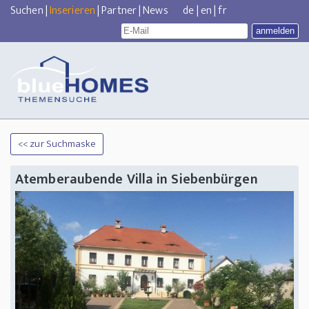
Suchen
|
Inserieren
|
Partner
|
News
de
|
en
|
fr
<< zur Suchmaske
Atemberaubende Villa in Siebenbürgen