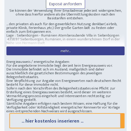
Exposé anfordern
Sie können der Verwendung Ihrer Emailadresse jederzeit widersprechen,
ohne dass hierfür andere als die Übermittlungskosten nach den
Basistarifen entstehen.
... den privaten als auch für den gewerblichen Nutzung denkbar( airbnb,
private Klinik, Ferienhaus ,etc.) Der große Garten lädt zu Festen oder
einfach zum Entspannen ein.
Lage : Siebenbürgen - Rumänien
Atemberaubende Villa in Siebenbürgen
435897 Siebenbuergen, Rumänien, in einem wunderschönen Dorf in der
Nähe von Hermannstadt
mehr...
Energieausweis / energetische Angaben:
Für die angebotene Immobilie liegt derzeit kein Energieausweis vor.
Die Immobilie befindet sich im Ausland; maßgeblich sind daher
ausschließlich die gesetzlichen Bestimmungen des jeweiligen
Belegenheitsstaates.
Eine Verpflichtung zur Angabe von Energiewerten nach deutschem Recht
besteht für diese Immobilie nicht.
Sofern nach den Vorschriften des Belegenheitsstaates eine Pflicht zur
Erstellung eines Energieausweises besteht, wird dieser im weiteren
Vermarktungsprozess eingeholt und Interessenten rechtzeitig zur
Verfügung gestellt.
Sämtliche Angaben erfolgen nach bestem Wissen; eine Haftung für die
Verfügbarkeit oder Vollständigkeit energetischer Kennwerte vor Vorlage
eines entsprechenden Nachweises wird ausgeschlossen.
... hier kostenlos inserieren ...