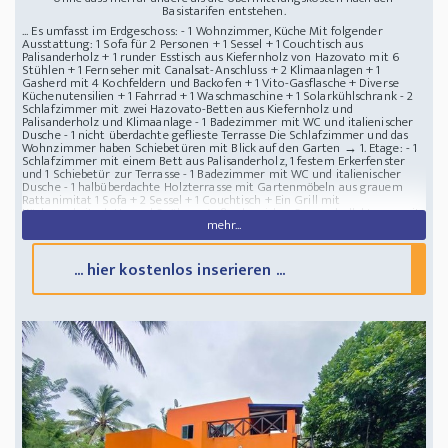
Basistarifen entstehen.
... Es umfasst im Erdgeschoss: - 1 Wohnzimmer, Küche Mit folgender
Ausstattung: 1 Sofa für 2 Personen + 1 Sessel + 1 Couchtisch aus
Palisanderholz + 1 runder Esstisch aus Kiefernholz von Hazovato mit 6
Stühlen + 1 Fernseher mit Canalsat-Anschluss + 2 Klimaanlagen + 1
Gasherd mit 4 Kochfeldern und Backofen + 1 Vito-Gasflasche + Diverse
Küchenutensilien + 1 Fahrrad + 1 Waschmaschine + 1 Solarkühlschrank - 2
Schlafzimmer mit zwei Hazovato-Betten aus Kiefernholz und
Palisanderholz und Klimaanlage - 1 Badezimmer mit WC und italienischer
Dusche - 1 nicht überdachte geflieste Terrasse Die Schlafzimmer und das
Wohnzimmer haben Schiebetüren mit Blick auf den Garten → 1. Etage: - 1
Schlafzimmer mit einem Bett aus Palisanderholz, 1 festem Erkerfenster
und 1 Schiebetür zur Terrasse - 1 Badezimmer mit WC und italienischer
Dusche - 1 halbüberdachte Holzterrasse mit Gartenmöbeln aus grauem
Rattanimitat 1 Sofa + 2 Sessel + 1 Couchtisch + Ein Grill mit
Küchenarbeitsplatte und Spüle → Außenbereich: - Sonnenkollektoren mit
mehr...
Batterien (im Innenbereich) für Beleuchtung und Kühlschrank - 5-kVA-
Diesel-Notstromaggregat für Waschmaschine, Rollläden und Klimaanlagen.
- Hochwassertank mit einer Kapazität von 2 m3, der von einer Solarpumpe
gespeist wird - Solarwarmwasserbereiter - 1 Außendusche -
... hier kostenlos inserieren ...
Hausmeisterhaus mit 1 Schlafzimmer + Dusche und WC - 1 Lagerhaus - 1
halber Basketballplatz - 1 Chalet am Meer - Mehr als ein Dutzend
Kokospalmen
Zweistöckige Villa am Meer