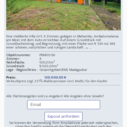
Eine möblierte Villa G+1, 4 Zimmer, gelegen in Mahambo, Ambatomalama
am Meer, mit dem Auto erreichbar. Auf einem Grundstück mit
Grundbucheintrag und Begrenzung, mit einer Fläche von 9 534 m2. Mit
einer schönen, natürlichen und ruhigen Landschaft. → ...
Objektnummer:
PRM0006
Zimmer:
4
Wohnfläche:
100,00m²
Grundstück:
9.500,00m²
Lage - Region/Kreis :
Gesamtgebiet(RM) Madagaskar
Preis:
120.000,00 €
Verkaufspreis zzgl. 3.57% Maklerprovision (incl. MwSt.) für den Käufer.
Alle Flächenangaben sind ca.-Angaben! Alle Angaben ohne Gewähr!
Exposé anfordern
Sie können der Verwendung Ihrer Emailadresse jederzeit widersprechen,
ohne dass hierfür andere als die Übermittlungskosten nach den