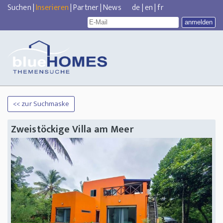
Suchen
|
Inserieren
|
Partner
|
News
de
|
en
|
fr
<< zur Suchmaske
Zweistöckige Villa am Meer