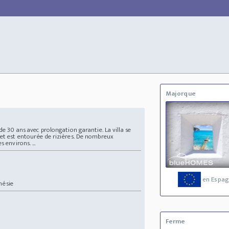
Majorque
de 30 ans avec prolongation garantie. La villa se
 et est entourée de rizières. De nombreux
 environs. ...
en Espa
onésie
Ferme