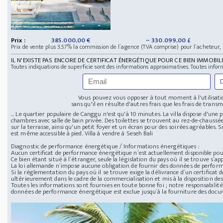
Prix :
385.000,00 €
~ 330.099,00 £
Prix de vente plus 3.57% la commission de l´agence (TVA comprise) pour l´acheteur,
IL N'EXISTE PAS ENCORE DE CERTIFICAT ÉNERGÉTIQUE POUR CE BIEN IMMOBILI
Toutes indiquations de superficie sont des informations approximatives. Toutes infor
Vous pouvez vous opposer à tout moment à l'utilisatio
sans qu'il en résulte d'autres frais que les frais de transmi
... Le quartier populaire de Canggu n'est qu'à 10 minutes. La villa dispose d'une 
chambres avec salle de bain privée. Des toilettes se trouvent au rez-de-chaussée
sur la terrasse, ainsi qu'un petit foyer et un écran pour des soirées agréables. 
est même accessible à pied. Villa à vendre à Seseh Bali
Diagnostic de performance énergétique / Informations énergétiques :
Aucun certificat de performance énergétique n´est actuellement disponible pour
Ce bien étant situé à l´étranger, seule la législation du pays où il se trouve s´app
La loi allemande n´impose aucune obligation de fournir des données de perfor
Si la réglementation du pays où il se trouve exige la délivrance d´un certificat
ultérieurement dans le cadre de la commercialisation et mis à la disposition des
Toutes les informations sont fournies en toute bonne foi ; notre responsabilité 
données de performance énergétique est exclue jusqu´à la fourniture des doc