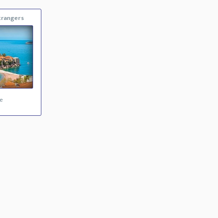
trangers
e