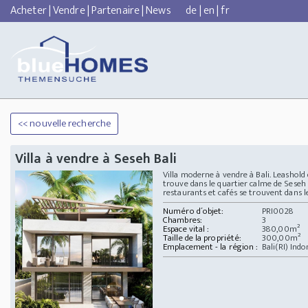
Acheter
|
Vendre
|
Partenaire
|
News
de
|
en
|
fr
<< nouvelle recherche
Villa à vendre à Seseh Bali
Villa moderne à vendre à Bali. Leashold 
trouve dans le quartier calme de Seseh
restaurants et cafés se trouvent dans les
Numéro d´objet:
PRI0028
Chambres:
3
Espace vital :
380,00m²
Taille de la propriété:
300,00m²
Emplacement - la région :
Bali(RI) Ind