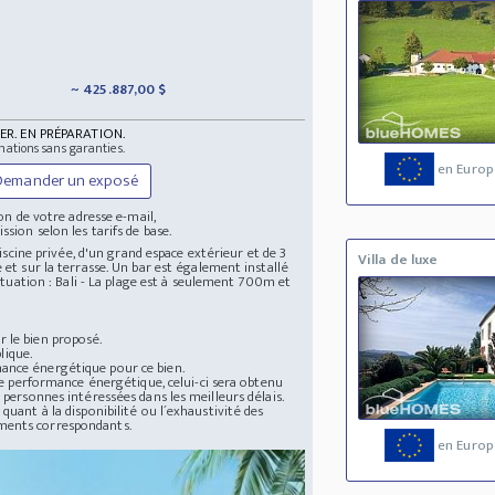
~ 425.887,00 $
ER. EN PRÉPARATION.
mations sans garanties.
en Europ
Demander un exposé
n de votre adresse e-mail,
ssion selon les tarifs de base.
piscine privée, d'un grand espace extérieur et de 3
Villa de luxe
 et sur la terrasse. Un bar est également installé
Situation : Bali - La plage est à seulement 700m et
 le bien proposé.
lique.
mance énergétique pour ce bien.
 de performance énergétique, celui-ci sera obtenu
 personnes intéressées dans les meilleurs délais.
quant à la disponibilité ou l´exhaustivité des
uments correspondants.
en Europ