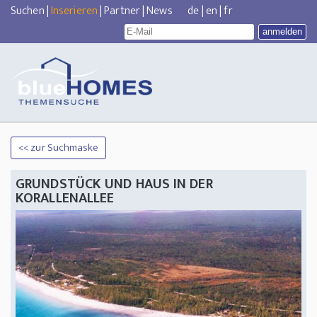
Suchen
|
Inserieren
|
Partner
|
News
de
|
en
|
fr
<< zur Suchmaske
GRUNDSTÜCK UND HAUS IN DER
KORALLENALLEE