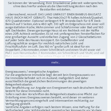
Sie können der Verwendung Ihrer Emailadresse jederzeit widersprechen,
ohne dass hierfür andere als die Übermittlungskosten nach den
Basistarifen entstehen.
... überraschend, reizvoll. DAS LAND UMFASST EINEN BAMBUS-BAUSATZ
HAUS (NOCH NICHT GEBAUT). Thai Hale20x27 ft halbes Achteck/Quadrat.
670 Quadratmeter. Optional verlängert 9 ft Veranda Dach für 6 ft Deck-
Bereich auf 3 Seiten, extra 480 sqft. 510 sqft im Erdgeschoss mit einer voll
ausgestatteten Küche, Wohnzimmer und Schlafzimmer oder Bad und 160
sqft Dachboden. Dieses geräumige Haus ist ein Rechteck mit der Hälfte
eines 20ft Achteck verbunden. Es ist mit umfangreichen Fensterflächen für
eine großartige Aussicht und einfachen Zugang von 2 Glasschiebetüren
auf jeder Seite des Hauses konzipiert. Ein Giebelfenster und
Lüftungsschlitze sorgen für reichlich natürliches Licht und
Frischluftzufuhr im Loft. Das 160 m² große Loft ist ideal für ein
Doppelbett, 2 Kommoden, einen Schreibtisch und einen Stuhl sowie viel
Platz zum Herumlaufen. 2 Kommoden, ein Schreibtisch und Stuhl, und viel
Platz zum Herumlaufen. Die untere Etage ist 510 sqft mit einer
kompletten Küche, Wohnzimmer und ein Schlafzimmer oder Bad. Die
mehr...
Küche hat viel Platz, Platz für eine volle 4-Flammen-Herd mit Backofen, ein
20 cft Kühlschrank, Schränke und eine Spüle. 160 sqft Loft ist ideal für eine
Königin Größe. Die 9ft Veranda Dach für 6ft Deck-Bereich auf 3 Seiten des
Energieausweis / energetische Angaben:
Hauses bietet 480 sqft von Outdoor-Lounge-Bereich, Lagerung, oder für
Für die angebotene Immobilie liegt derzeit kein Energieausweis vor.
das, was auch immer Sie denken können. Der geschlossene Raum auf der
Die Immobilie befindet sich im Ausland; maßgeblich sind daher
Haupt
ausschließlich die gesetzlichen Bestimmungen des jeweiligen
GRUNDSTÜCK UND HAUS IN DER KORALLENALLEE
Abaco Palm Shores, in
Belegenheitsstaates.
Molusca Heights mit Blick auf den Strand und das Meer
Eine Verpflichtung zur Angabe von Energiewerten nach deutschem Recht
besteht für diese Immobilie nicht.
Sofern nach den Vorschriften des Belegenheitsstaates eine Pflicht zur
Erstellung eines Energieausweises besteht, wird dieser im weiteren
Vermarktungsprozess eingeholt und Interessenten rechtzeitig zur
Verfügung gestellt.
Sämtliche Angaben erfolgen nach bestem Wissen; eine Haftung für die
Verfügbarkeit oder Vollständigkeit energetischer Kennwerte vor Vorlage