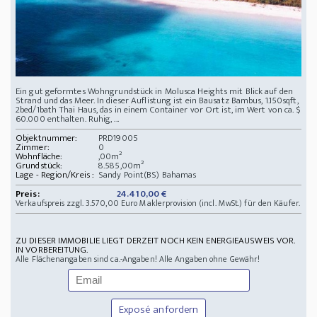
Ein gut geformtes Wohngrundstück in Molusca Heights mit Blick auf den
Strand und das Meer. In dieser Auflistung ist ein Bausatz Bambus, 1.150sqft,
2bed/1bath Thai Haus, das in einem Container vor Ort ist, im Wert von ca. $
60.000 enthalten. Ruhig, ...
Objektnummer:
PRD19005
Zimmer:
0
Wohnfläche:
,00m²
Grundstück:
8.585,00m²
Lage - Region/Kreis :
Sandy Point(BS) Bahamas
Preis:
24.410,00 €
Verkaufspreis zzgl. 3.570,00 Euro Maklerprovision (incl. MwSt.) für den Käufer.
ZU DIESER IMMOBILIE LIEGT DERZEIT NOCH KEIN ENERGIEAUSWEIS VOR.
IN VORBEREITUNG.
Alle Flächenangaben sind ca.-Angaben! Alle Angaben ohne Gewähr!
Exposé anfordern