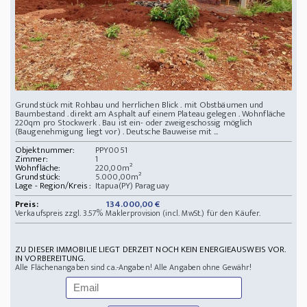
Grundstück mit Rohbau und herrlichen Blick . mit Obstbäumen und
Baumbestand . direkt am Asphalt auf einem Plateau gelegen . Wohnfläche
220qm pro Stockwerk . Bau ist ein- oder zweigeschossig möglich
(Baugenehmigung liegt vor) . Deutsche Bauweise mit ...
Objektnummer:
PPY0051
Zimmer:
1
Wohnfläche:
220,00m²
Grundstück:
5.000,00m²
Lage - Region/Kreis :
Itapua(PY) Paraguay
Preis:
134.000,00 €
Verkaufspreis zzgl. 3.57% Maklerprovision (incl. MwSt.) für den Käufer.
ZU DIESER IMMOBILIE LIEGT DERZEIT NOCH KEIN ENERGIEAUSWEIS VOR.
IN VORBEREITUNG.
Alle Flächenangaben sind ca.-Angaben! Alle Angaben ohne Gewähr!