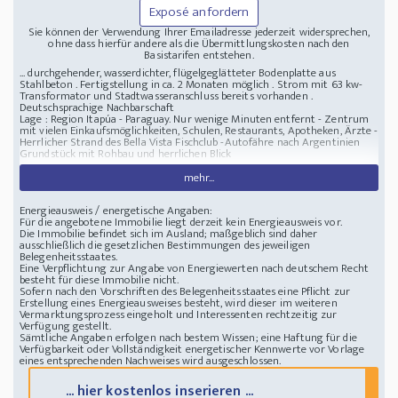
Exposé anfordern
Sie können der Verwendung Ihrer Emailadresse jederzeit widersprechen,
ohne dass hierfür andere als die Übermittlungskosten nach den
Basistarifen entstehen.
... durchgehender, wasserdichter, flügelgeglätteter Bodenplatte aus
Stahlbeton . Fertigstellung in ca. 2 Monaten möglich . Strom mit 63 kw-
Transformator und Stadtwasseranschluss bereits vorhanden .
Deutschsprachige Nachbarschaft
Lage : Region Itapúa - Paraguay. Nur wenige Minuten entfernt - Zentrum
mit vielen Einkaufsmöglichkeiten, Schulen, Restaurants, Apotheken, Ärzte -
Herrlicher Strand des Bella Vista Fischclub -Autofähre nach Argentinien
Grundstück mit Rohbau und herrlichen Blick
mehr...
Energieausweis / energetische Angaben:
Für die angebotene Immobilie liegt derzeit kein Energieausweis vor.
Die Immobilie befindet sich im Ausland; maßgeblich sind daher
ausschließlich die gesetzlichen Bestimmungen des jeweiligen
Belegenheitsstaates.
Eine Verpflichtung zur Angabe von Energiewerten nach deutschem Recht
besteht für diese Immobilie nicht.
Sofern nach den Vorschriften des Belegenheitsstaates eine Pflicht zur
Erstellung eines Energieausweises besteht, wird dieser im weiteren
Vermarktungsprozess eingeholt und Interessenten rechtzeitig zur
Verfügung gestellt.
Sämtliche Angaben erfolgen nach bestem Wissen; eine Haftung für die
Verfügbarkeit oder Vollständigkeit energetischer Kennwerte vor Vorlage
eines entsprechenden Nachweises wird ausgeschlossen.
... hier kostenlos inserieren ...