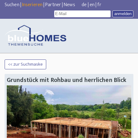
Suchen
|
Inserieren
|
Partner
|
News
de
|
en
|
fr
<< zur Suchmaske
Grundstück mit Rohbau und herrlichen Blick