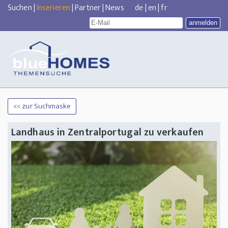
Suchen
|
Inserieren
|
Partner
|
News
de
|
en
|
fr
<< zur Suchmaske
Landhaus in Zentralportugal zu verkaufen