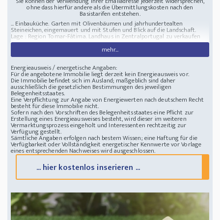
Sie können der Verwendung Ihrer Emailadresse jederzeit widersprechen,
ohne dass hierfür andere als die Übermittlungskosten nach den
Basistarifen entstehen.
... Einbauküche. Garten mit Olivenbäumen und jahrhundertealten
Steineichen, eingemauert und mit Stufen und Blick auf die Landschaft.
Lage : Region Tomar-Fátima.
Landhaus in Zentralportugal zu verkaufen
mehr...
Energieausweis / energetische Angaben:
Für die angebotene Immobilie liegt derzeit kein Energieausweis vor.
Die Immobilie befindet sich im Ausland; maßgeblich sind daher
ausschließlich die gesetzlichen Bestimmungen des jeweiligen
Belegenheitsstaates.
Eine Verpflichtung zur Angabe von Energiewerten nach deutschem Recht
besteht für diese Immobilie nicht.
Sofern nach den Vorschriften des Belegenheitsstaates eine Pflicht zur
Erstellung eines Energieausweises besteht, wird dieser im weiteren
Vermarktungsprozess eingeholt und Interessenten rechtzeitig zur
Verfügung gestellt.
Sämtliche Angaben erfolgen nach bestem Wissen; eine Haftung für die
Verfügbarkeit oder Vollständigkeit energetischer Kennwerte vor Vorlage
eines entsprechenden Nachweises wird ausgeschlossen.
... hier kostenlos inserieren ...