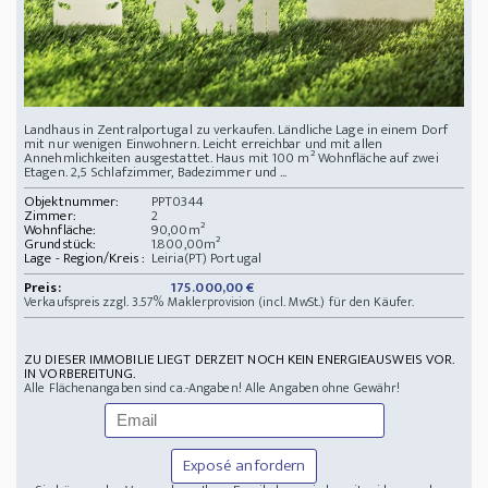
Landhaus in Zentralportugal zu verkaufen. Ländliche Lage in einem Dorf
mit nur wenigen Einwohnern. Leicht erreichbar und mit allen
Annehmlichkeiten ausgestattet. Haus mit 100 m² Wohnfläche auf zwei
Etagen. 2,5 Schlafzimmer, Badezimmer und ...
Objektnummer:
PPT0344
Zimmer:
2
Wohnfläche:
90,00m²
Grundstück:
1.800,00m²
Lage - Region/Kreis :
Leiria(PT) Portugal
Preis:
175.000,00 €
Verkaufspreis zzgl. 3.57% Maklerprovision (incl. MwSt.) für den Käufer.
ZU DIESER IMMOBILIE LIEGT DERZEIT NOCH KEIN ENERGIEAUSWEIS VOR.
IN VORBEREITUNG.
Alle Flächenangaben sind ca.-Angaben! Alle Angaben ohne Gewähr!
Exposé anfordern