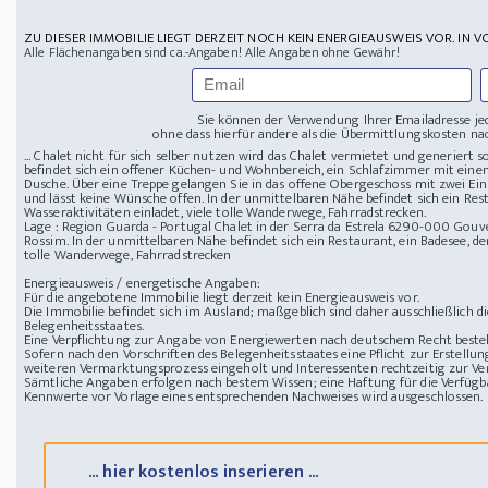
ZU DIESER IMMOBILIE LIEGT DERZEIT NOCH KEIN ENERGIEAUSWEIS VOR. IN V
Alle Flächenangaben sind ca.-Angaben! Alle Angaben ohne Gewähr!
Sie können der Verwendung Ihrer Emailadresse je
ohne dass hierfür andere als die Übermittlungskosten nac
... Chalet nicht für sich selber nutzen wird das Chalet vermietet und generiert
befindet sich ein offener Küchen- und Wohnbereich, ein Schlafzimmer mit eine
Dusche. Über eine Treppe gelangen Sie in das offene Obergeschoss mit zwei Ein
und lässt keine Wünsche offen. In der unmittelbaren Nähe befindet sich ein Rest
Wasseraktivitäten einladet, viele tolle Wanderwege, Fahrradstrecken.
Lage : Region Guarda - Portugal
Chalet in der Serra da Estrela
6290-000 Gouveia,
Rossim. In der unmittelbaren Nähe befindet sich ein Restaurant, ein Badesee, der
tolle Wanderwege, Fahrradstrecken
Energieausweis / energetische Angaben:
Für die angebotene Immobilie liegt derzeit kein Energieausweis vor.
Die Immobilie befindet sich im Ausland; maßgeblich sind daher ausschließlich 
Belegenheitsstaates.
Eine Verpflichtung zur Angabe von Energiewerten nach deutschem Recht besteht
Sofern nach den Vorschriften des Belegenheitsstaates eine Pflicht zur Erstellun
weiteren Vermarktungsprozess eingeholt und Interessenten rechtzeitig zur Ver
Sämtliche Angaben erfolgen nach bestem Wissen; eine Haftung für die Verfügba
Kennwerte vor Vorlage eines entsprechenden Nachweises wird ausgeschlossen.
... hier kostenlos inserieren ...