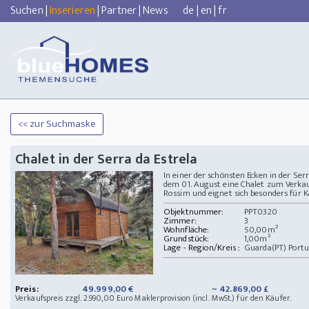
Suchen
|
Inserieren
|
Partner
|
News
de
|
en
|
fr
<< zur Suchmaske
Chalet in der Serra da Estrela
In einer der schönsten Ecken in der Serr
dem 01. August eine Chalet zum Verkauf
Rossim und eignet sich besonders für Kap
Objektnummer:
PPT0320
Zimmer:
3
Wohnfläche:
50,00m²
Grundstück:
1,00m²
Lage - Region/Kreis :
Guarda(PT) Portu
Preis:
49.999,00 €
~ 42.869,00 £
Verkaufspreis zzgl. 2.990,00 Euro Maklerprovision (incl. MwSt.) für den Käufer.