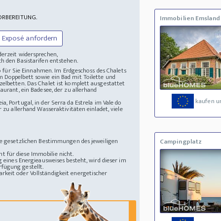
ORBEREITUNG.
Immobilien Emsland
Exposé anfordern
derzeit widersprechen,
h den Basistarifen entstehen.
 so für Sie Einnahmen. Im Erdgeschoss des Chalets
m Doppelbett sowie ein Bad mit Toilette und
zelbetten. Das Chalet ist komplett ausgestattet
aurant, ein Badesee, der zu allerhand
kaufen u
 Portugal, in der Serra da Estrela im Vale do
 zu allerhand Wasseraktivitäten einladet, viele
die gesetzlichen Bestimmungen des jeweiligen
Campingplatz
 für diese Immobilie nicht.
g eines Energieausweises besteht, wird dieser im
fügung gestellt.
rkeit oder Vollständigkeit energetischer