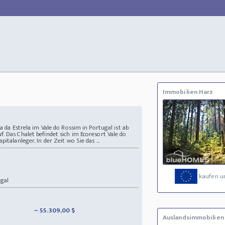
Immobilien Harz
a da Estrela im Vale do Rossim in Portugal ist ab
. Das Chalet befindet sich im Ecoresort Vale do
italanleger. In der Zeit wo Sie das ...
kaufen u
gal
~ 55.309,00 $
Auslandsimmobilien