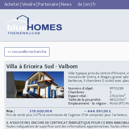
Acheter
|
Vendre
|
Partenaire
|
News
de
|
en
|
fr
<< nouvelle recherche
Villa à Ericeira Sud - Valbom
Villa typique près du centre d'Ericeira,
minutes de Sintra, 4 étages, grand salo
barbecue, 3 chambres (1 suite) avec placar
Numéro d´objet:
PPT0299
Chambres:
3
Espace vital :
270,00m²
Taille de la propriété:
480,00m²
Emplacement - la région :
Porto(PT) P
Prix :
519.000,00 €
~ 444.991,00 £
Prix de vente plus 3.57% la commission de l´agence (TVA comprise) pour l´acheteur,
IL N'EXISTE PAS ENCORE DE CERTIFICAT ÉNERGÉTIQUE POUR CE BIEN IMMOBILI
Toutes indiquations de superficie sont des informations approximatives. Toutes infor