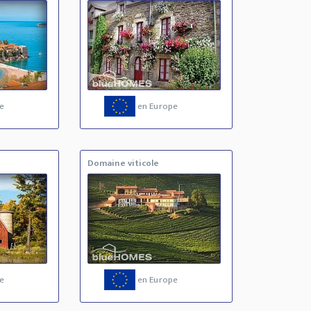
e
en Europe
Domaine viticole
e
en Europe