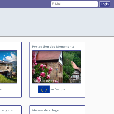
Protection des Monuments
e
en Europe
trangers
Maison de village