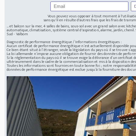
Vous pouvez vous opposer à tout moment à l'utilisatio
sans qu'il en résulte d'autres frais que les frais de transmi
... et balcon sur la mer, 4 salles de bains, sous-sol avec un grand salon avec kitc
automatique, climatisation, système central d'aspiration, alarme, jardin, chenil. Si
Sud - Valbom
Diagnostic de performance énergétique / Informations énergétiques :
Aucun certificat de performance énergétique n´est actuellement disponible pour
Ce bien étant situé à l´étranger, seule la législation du pays où il se trouve s´app
La loi allemande n´impose aucune obligation de fournir des données de perfor
Si la réglementation du pays où il se trouve exige la délivrance d´un certificat
ultérieurement dans le cadre de la commercialisation et mis à la disposition des
Toutes les informations sont fournies en toute bonne foi ; notre responsabilité 
données de performance énergétique est exclue jusqu´à la fourniture des doc