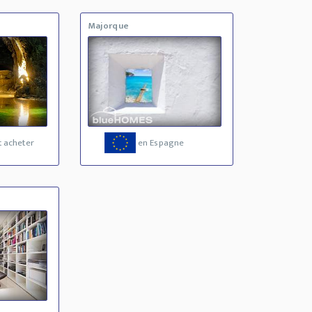
Majorque
 acheter
en Espagne