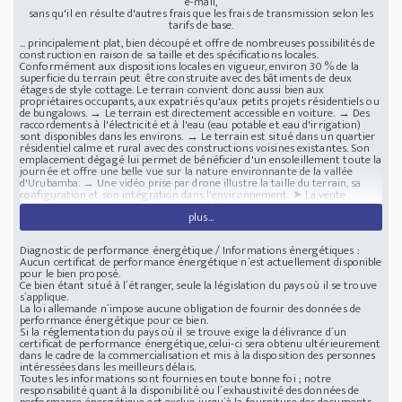
e-mail,
sans qu'il en résulte d'autres frais que les frais de transmission selon les
tarifs de base.
... principalement plat, bien découpé et offre de nombreuses possibilités de
construction en raison de sa taille et des spécifications locales.
Conformément aux dispositions locales en vigueur, environ 30 % de la
superficie du terrain peut être construite avec des bâtiments de deux
étages de style cottage. Le terrain convient donc aussi bien aux
propriétaires occupants, aux expatriés qu'aux petits projets résidentiels ou
de bungalows. → Le terrain est directement accessible en voiture. → Des
raccordements à l'électricité et à l'eau (eau potable et eau d'irrigation)
sont disponibles dans les environs. → Le terrain est situé dans un quartier
résidentiel calme et rural avec des constructions voisines existantes. Son
emplacement dégagé lui permet de bénéficier d'un ensoleillement toute la
journée et offre une belle vue sur la nature environnante de la vallée
d'Urubamba. → Une vidéo prise par drone illustre la taille du terrain, sa
configuration et son intégration dans l'environnement. ➤ La vente
s'effectue en tant que bien immobilier à l'étranger. Les documents
plus...
nécessaires peuvent être consultés sur place. Un accompagnement pour la
transaction d'achat sur place est possible. ➤ Le terrain est situé dans le
village de Yanahuara, dans la célèbre Vallée sacrée des Incas (vallée
Diagnostic de performance énergétique / Informations énergétiques :
d'Urubamba) dans la région de Cusco, l'une des régions les plus
Aucun certificat de performance énergétique n´est actuellement disponible
pittoresques et les plus prisées du Pérou. → L'emplacement se caractérise
pour le bien proposé.
par un environnement calme et naturel, des terres agricoles et un paysage
Ce bien étant situé à l´étranger, seule la législation du pays où il se trouve
montagneux impressionnant. En même temps, il est très bien relié aux
s´applique.
principaux lieux de la région : ✓ à environ 20 minutes en voiture
La loi allemande n´impose aucune obligation de fournir des données de
d'Ollantaytambo (gare avec liaison ferroviaire directe vers le Machu
performance énergétique pour ce bien.
Picchu) ✓ à environ 1 heure de Cusco (aéroport international,
Si la réglementation du pays où il se trouve exige la délivrance d´un
infrastructures complètes) ✓ bonne accessibilité grâce à des routes bien
certificat de performance énergétique, celui-ci sera obtenu ultérieurement
aménagées → La vallée d'Urubamba est particulièrement attractive pour
dans le cadre de la commercialisation et mis à la disposition des personnes
les expatriés, les propriétaires occupants et les investisseurs, car elle offre
intéressées dans les meilleurs délais.
un climat agréable et doux toute l'année, une qualité de vie élevée et une
Toutes les informations sont fournies en toute bonne foi ; notre
combinaison unique de nature, de culture et de sécurité. → Les environs se
responsabilité quant à la disponibilité ou l´exhaustivité des données de
caractérisent par : - des zones résidentielles calmes - de vastes espaces