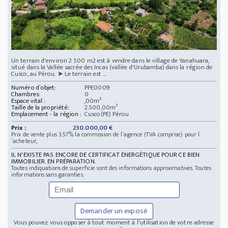
Un terrain d'environ 2 500 m2 est à vendre dans le village de Yanahuara,
situé dans la Vallée sacrée des Incas (vallée d'Urubamba) dans la région de
Cusco, au Pérou. ➤ Le terrain est ...
Numéro d´objet:
PPE0009
Chambres:
0
Espace vital :
,00m²
Taille de la propriété:
2.500,00m²
Emplacement - la région :
Cusco(PE) Pérou
Prix :
230.000,00 €
Prix de vente plus 3.57% la commission de l´agence (TVA comprise) pour l
´acheteur,
IL N'EXISTE PAS ENCORE DE CERTIFICAT ÉNERGÉTIQUE POUR CE BIEN
IMMOBILIER. EN PRÉPARATION.
Toutes indiquations de superficie sont des informations approximatives. Toutes
informations sans garanties.
Demander un exposé
Vous pouvez vous opposer à tout moment à l'utilisation de votre adresse