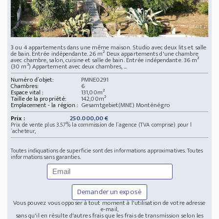
3 ou 4 appartements dans une même maison. Studio avec deux lits et salle
de bain. Entrée indépendante. 26 m² Deux appartements d'une chambre
avec chambre, salon, cuisine et salle de bain. Entrée indépendante. 36 m²
(30 m²) Appartement avec deux chambres, ...
Numéro d´objet:
PMNE0291
Chambres:
6
Espace vital :
131,00m²
Taille de la propriété:
142,00m²
Emplacement - la région :
Gesamtgebiet(MNE) Monténégro
Prix :
250.000,00 €
Prix de vente plus 3.57% la commission de l´agence (TVA comprise) pour l
´acheteur,
Toutes indiquations de superficie sont des informations approximatives. Toutes
informations sans garanties.
Demander un exposé
Vous pouvez vous opposer à tout moment à l'utilisation de votre adresse
e-mail,
sans qu'il en résulte d'autres frais que les frais de transmission selon les