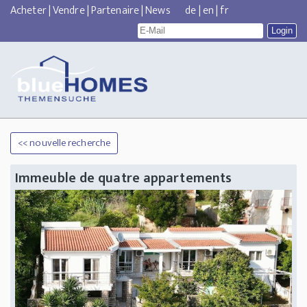
Acheter
|
Vendre
|
Partenaire
|
News
de
|
en
|
fr
<< nouvelle recherche
Immeuble de quatre appartements