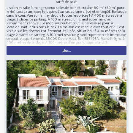
tarifs de base.
... salon et salle à manger, deux salles de bain et cuisine. 80 m² (50 m² pour
le 4e) Locaux annexes tels que débarras, cuisine d'été et entrepôt. Barbecue
dans la cour. Vue sur la mer depuis toutes les pièces ! À 400 mètres de la
plage. 2 places de parking. À 100 mètres d'un grand supermarché.
Récemment rénové ! Le mobilier neuf et tout le nécessaire pour la
location sont inclus dans le prix. La maison est vendue avec tout ce qui est
visible sur les photos. Entièrement équipée.
Situation : à 400 mètres de la
plage 2 places de parking À 100 mètres d'un grand supermarché.
Immeuble
de quatre appartements
85000 Dobra Voda, Bar, E851 93A, Monténégro, à
400 mètres de la plage. À 100 mètres d´un grand supermarché
plus...