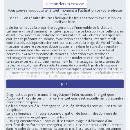
Demander un exposé
Vous pouvez vous opposer à tout moment à l'utilisation de votre adresse
e-mail,
sans qu'il en résulte d'autres frais que les frais de transmission selon les
tarifs de base.
... du terrain et de la propriété et gérant de l'immeuble de la station
balnéaire - investissement rentable : possibilité de location - parcelle privée
de 400 m2, inscrite au cadastre communal en 2024 - électricité triphasée,
eau, gaz et préparation solaire, évacuation des déchets, internet rapide -
voie d'accès publique directement sur la route de la plage de Motul-Telchac
- piscine naturelle avec eau douce souterraine dans le style d'un cenote -
creusée dans la roche l'ensemble du complexe est clôturé, sécurité 24
heures sur 24 avec système de caméras - réception avec service de
nettoyage et de conciergerie - restaurant moderne et climatisé avec
terrasse extérieure, cuisine mexicaine + bar - massages, fitness, tennis de
table, mini-golf, mur d'escalade, terrains de volley-ball, jardin biologique
avec fruits gratuits, jardin d'herbes aromatiques, grand barbecue extérieur.
- L'internet est accessible par le réseau optique Telmex. - les frais de gestion
s'élèvent à 160 EUR/mois - la villa peut être visitée tous les jours La villa
peut être achetée par une personne privée, une société ou un
plus...
entrepreneur. Achat : ouverture d'un compte dans une banque à Mérida -
signature du contrat chez un notaire - paiement de la taxe de transfert de
propriété de l'État - environ 2 à 3 000 EUR - Les acheteurs obtiennent une
Diagnostic de performance énergétique / Informations énergétiques :
autorisation d'enregistrement de l'achat.Villa dans le Yucatan tropical
Aucun certificat de performance énergétique n´est actuellement disponible
Mérida
97215 MERIDA, Carretera Motul - Telchac, Mexico, dans le Yucatan
pour le bien proposé.
tropical Merida Villa, route d´accès publique directement sur la route de la
Ce bien étant situé à l´étranger, seule la législation du pays où il se trouve
plage Motul-Telchac
s´applique.
La loi allemande n´impose aucune obligation de fournir des données de
performance énergétique pour ce bien.
Si la réglementation du pays où il se trouve exige la délivrance d´un
certificat de performance énergétique, celui-ci sera obtenu ultérieurement
dans le cadre de la commercialisation et mis à la disposition des personnes