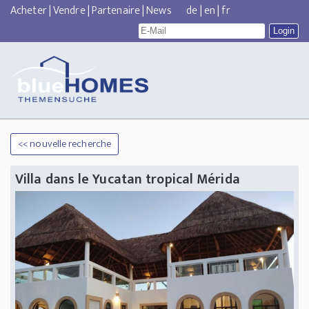
Acheter
|
Vendre
|
Partenaire
|
News
de
|
en
|
fr
<< nouvelle recherche
Villa dans le Yucatan tropical Mérida