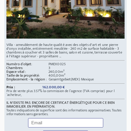
Villa - ameublement de haute qualité avec des objets d'art et une pierre
d'onyx installée, entièrement meublée - 240 m2 de surface habitable - 3
chambres à coucher et 3 salles de bains, salon et cuisine, terrasse couverte
à l'étage supérieur - propriétaire ...
Numéro d´objet:
PMEX0025
Chambres:
3
Espace vital :
240,00m²
Taille de la propriété:
400,00m²
Emplacement - la région :
Gesamtgebiet(MEX) Mexique
Prix :
162.000,00 €
Prix de vente plus 3.57% la commission de l´agence (TVA comprise) pour l
´acheteur,
IL N'EXISTE PAS ENCORE DE CERTIFICAT ÉNERGÉTIQUE POUR CE BIEN
IMMOBILIER. EN PRÉPARATION.
Toutes indiquations de superficie sont des informations approximatives. Toutes
informations sans garanties.