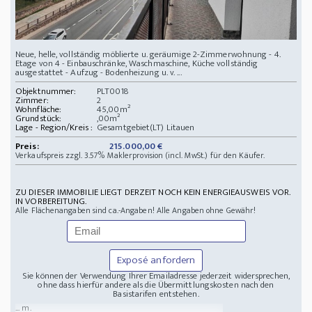
Neue, helle, vollständig möblierte u. geräumige 2-Zimmerwohnung - 4.
Etage von 4 - Einbauschränke, Waschmaschine, Küche vollständig
ausgestattet - Aufzug - Bodenheizung u. v. ...
Objektnummer:
PLT0018
Zimmer:
2
Wohnfläche:
45,00m²
Grundstück:
,00m²
Lage - Region/Kreis :
Gesamtgebiet(LT) Litauen
Preis:
215.000,00 €
Verkaufspreis zzgl. 3.57% Maklerprovision (incl. MwSt.) für den Käufer.
ZU DIESER IMMOBILIE LIEGT DERZEIT NOCH KEIN ENERGIEAUSWEIS VOR.
IN VORBEREITUNG.
Alle Flächenangaben sind ca.-Angaben! Alle Angaben ohne Gewähr!
Exposé anfordern
Sie können der Verwendung Ihrer Emailadresse jederzeit widersprechen,
ohne dass hierfür andere als die Übermittlungskosten nach den
Basistarifen entstehen.
... m.