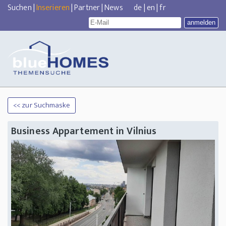
Suchen
|
Inserieren
|
Partner
|
News
de
|
en
|
fr
<< zur Suchmaske
Business Appartement in Vilnius