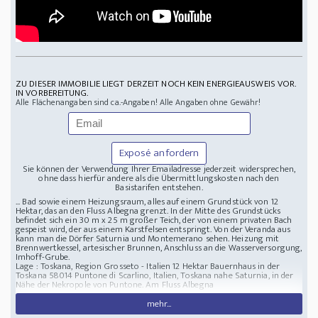
ZU DIESER IMMOBILIE LIEGT DERZEIT NOCH KEIN ENERGIEAUSWEIS VOR.
IN VORBEREITUNG.
Alle Flächenangaben sind ca.-Angaben! Alle Angaben ohne Gewähr!
Exposé anfordern
Sie können der Verwendung Ihrer Emailadresse jederzeit widersprechen,
ohne dass hierfür andere als die Übermittlungskosten nach den
Basistarifen entstehen.
... Bad sowie einem Heizungsraum, alles auf einem Grundstück von 12
Hektar, das an den Fluss Albegna grenzt. In der Mitte des Grundstücks
befindet sich ein 30 m x 25 m großer Teich, der von einem privaten Bach
gespeist wird, der aus einem Karstfelsen entspringt. Von der Veranda aus
kann man die Dörfer Saturnia und Montemerano sehen. Heizung mit
Brennwertkessel, artesischer Brunnen, Anschluss an die Wasserversorgung,
Imhoff-Grube.
Lage : Toskana, Region Grosseto - Italien
12 Hektar Bauernhaus in der
Toskana
58014 Puntone di Scarlino, Italien, Toskana nahe Saturnia, in der
Nähe der Nekropole von Puntone. Am Fluss Albegna
mehr...