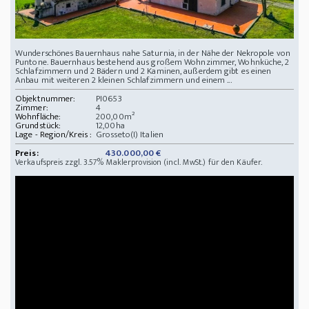
Wunderschönes Bauernhaus nahe Saturnia, in der Nähe der Nekropole von
Puntone. Bauernhaus bestehend aus großem Wohnzimmer, Wohnküche, 2
Schlafzimmern und 2 Bädern und 2 Kaminen, außerdem gibt es einen
Anbau mit weiteren 2 kleinen Schlafzimmern und einem ...
Objektnummer:
PI0653
Zimmer:
4
Wohnfläche:
200,00m²
Grundstück:
12,00ha
Lage - Region/Kreis :
Grosseto(I) Italien
Preis:
430.000,00 €
Verkaufspreis zzgl. 3.57% Maklerprovision (incl. MwSt.) für den Käufer.