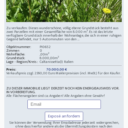
Zu verkaufen: Dieses wunderschöne, völlig ebene Grundstück besteht aus
zwei Parzellen mit einer Gesamtfläche von 8.000 m². Es ist das letzte
verfügbare Grundstück innerhalb der Wohnanlage, die sich in einer ruhigen
Gegend befindet, nur 5 Autominuten von den ...
Objektnummer:
PI0652
Zimmer:
0
Wohnfläche:
,00m²
Grundstück:
8.000,00m²
Lage - Region/Kreis :
Caltanissetta(I) Italien
Preis:
70.000,00 €
Verkaufspreis zzgl. 2.990,00 Euro Maklerprovision (incl. MwSt.) für den Käufer.
ZU DIESER IMMOBILIE LIEGT DERZEIT NOCH KEIN ENERGIEAUSWEIS VOR.
IN VORBEREITUNG.
Alle Flächenangaben sind ca.-Angaben! Alle Angaben ohne Gewähr!
Exposé anfordern
Sie können der Verwendung Ihrer Emailadresse jederzeit widersprechen,
ohne dass hierfür andere als die Übermittlungskosten nach den