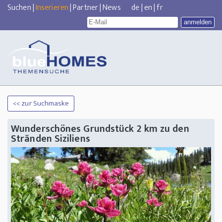
Suchen
|
Inserieren
|
Partner
|
News
de
|
en
|
fr
<< zur Suchmaske
Wunderschönes Grundstück 2 km zu den
Stränden Siziliens