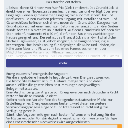
Basistarifen entstehen.
... kristallklaren Stränden von Manfria (Gela) entfernt. Das Grundstück ist
direkt von einer Nebenstraße aus leicht erreichbar und verfügt über zwei
Eingänge: - einen gemeinsamen Eingang mit automatischem Tor und
Briefkästen; - einen zweiten privaten Eingang mit Metalltor. Strom- und
Gasanschlüsse befinden sich direkt neben dem Grundstück. Das gesamte
Grundstück ist mit einer niedrigen Betonmauer umzäunt; an drei Seiten
wurde bereits ein Metallzaun installiert. Auf dem Grundstück befinden sich
Stahlbetonfundamente (9 x 10 m), die für den Bau eines zweistöckigen
Hauses geeignet sind. Derzeit ist das Grundstück als landwirtschaftliche
Fläche ausgewiesen, es ist jedoch möglich, eine Baugenehmigung zu
beantragen. Eine ideale Lösung für diejenigen, die Ruhe und Frieden, die
Nähe zum Meer und Platz zum Bau eines Hauses suchen - mit der
Möglichkeit, eine Vielzahl von Pflanzen anzubauen.
Lage : Region Caltanissetta - Sizilien
Wunderschönes Grundstück 2 km zu
den Stränden Siziliens
93012 Gela, Italien, 2 km zu den Stränden Siziliens in
mehr...
einer ruhigen Gegend, nur 5 Autominuten von den kristallklaren Stränden
von Manfria (Gela) entfernt
Energieausweis / energetische Angaben:
Für die angebotene Immobilie liegt derzeit kein Energieausweis vor.
Die Immobilie befindet sich im Ausland; maßgeblich sind daher
ausschließlich die gesetzlichen Bestimmungen des jeweiligen
Belegenheitsstaates.
Eine Verpflichtung zur Angabe von Energiewerten nach deutschem Recht
besteht für diese Immobilie nicht.
Sofern nach den Vorschriften des Belegenheitsstaates eine Pflicht zur
Erstellung eines Energieausweises besteht, wird dieser im weiteren
Vermarktungsprozess eingeholt und Interessenten rechtzeitig zur
Verfügung gestellt.
Sämtliche Angaben erfolgen nach bestem Wissen; eine Haftung für die
Verfügbarkeit oder Vollständigkeit energetischer Kennwerte vor Vorlage
eines entsprechenden Nachweises wird ausgeschlossen.