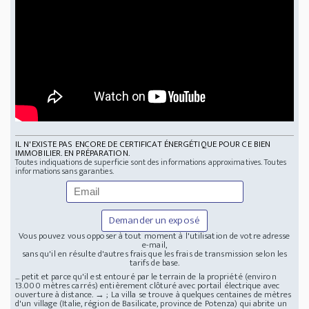
IL N'EXISTE PAS ENCORE DE CERTIFICAT ÉNERGÉTIQUE POUR CE BIEN
IMMOBILIER. EN PRÉPARATION.
Toutes indiquations de superficie sont des informations approximatives. Toutes
informations sans garanties.
Demander un exposé
Vous pouvez vous opposer à tout moment à l'utilisation de votre adresse
e-mail,
sans qu'il en résulte d'autres frais que les frais de transmission selon les
tarifs de base.
... petit et parce qu'il est entouré par le terrain de la propriété (environ
13.000 mètres carrés) entièrement clôturé avec portail électrique avec
ouverture à distance. → ; La villa se trouve à quelques centaines de mètres
d'un village (Italie, région de Basilicate, province de Potenza) qui abrite un