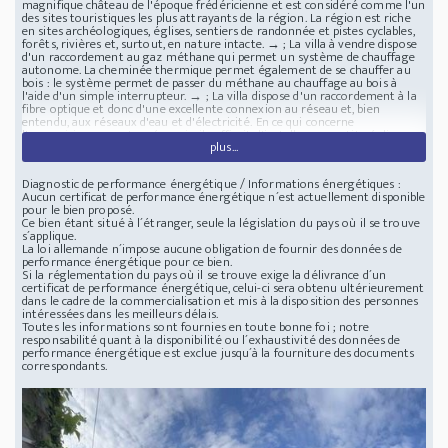
magnifique château de l'époque frédéricienne et est considéré comme l'un
des sites touristiques les plus attrayants de la région. La région est riche
en sites archéologiques, églises, sentiers de randonnée et pistes cyclables,
forêts, rivières et, surtout, en nature intacte. → ; La villa à vendre dispose
d'un raccordement au gaz méthane qui permet un système de chauffage
autonome. La cheminée thermique permet également de se chauffer au
bois : le système permet de passer du méthane au chauffage au bois à
l'aide d'un simple interrupteur. → ; La villa dispose d'un raccordement à la
fibre optique et donc d'une excellente connexion au réseau et, bien
entendu, aux réseaux d'eau et d'électricité. En ce qui concerne
l'approvisionnement en énergie, il suffirait d'installer une petite éolienne
plus...
et/ou des panneaux photovoltaïques pour être totalement autosuffisant
en énergie. → ; Un four à bois en plein air et un barbecue permettent de
préparer du pain, des pizzas et des barbecues. Les grands espaces ouverts
Diagnostic de performance énergétique / Informations énergétiques :
permettent de vivre en plein air, où il est possible de découvrir la
Aucun certificat de performance énergétique n´est actuellement disponible
construction d'une piscine intérieure chauffée par des sources
pour le bien proposé.
renouvelables, mais par beau temps. un puits artésien offre une autonomie
Ce bien étant situé à l´étranger, seule la législation du pays où il se trouve
en eau pour l'arrosage et pour le remplissage d'une éventuelle piscine. → ;
s´applique.
La propriété est complétée par deux maisonnettes rustiques à rénover
La loi allemande n´impose aucune obligation de fournir des données de
entièrement, toutes deux d'une superficie totale de 160 mètres carrés, de
performance énergétique pour ce bien.
sorte qu'en cas de rénovation (ou de démolition-reconstruction), il n'y a
Si la réglementation du pays où il se trouve exige la délivrance d´un
pas de frais d'urbanisation à payer. → ; En outre, il y a 1600 mètres carrés
certificat de performance énergétique, celui-ci sera obtenu ultérieurement
de terrain sur le terrain qui peuvent être utilisés pour la construction de
dans le cadre de la commercialisation et mis à la disposition des personnes
logements (B1), il y aurait donc la possibilité de construire 1600 mètres
intéressées dans les meilleurs délais.
cubes supplémentaires (d'autres villas ou une ferme). → ; La villa est bien
Toutes les informations sont fournies en toute bonne foi ; notre
reliée : 1. à la gare (1km), d'où l'on peut prendre le train pour différentes
responsabilité quant à la disponibilité ou l´exhaustivité des données de
destinations. 2. à l'autoroute vers Salerno, Potenza, Bari et Naples. 3. aux
performance énergétique est exclue jusqu´à la fourniture des documents
aéroports de Salerne, Bari, Naples et Foggia- tourisme et itinéraires de
correspondants.
voyage. La villa se trouve dans une zone touristique, près de : 1. les
châteaux frideriziens (à 1,5 km) et Melfi (à 32 km) ; 2. les lacs de Monticchio
(à 30 km) ; 3. les cascades de San Fele (à 27 km) ; 4. la cathédrale
d'Acerenza, une église magnifique et bien conservée datant de 1059 après
J.-C. ; 5. la belle ville de Matera, la ville des Sassi et des églises rupestres,
classée au patrimoine culturel de l'UNESCO ; 6. les belles plages
lucaniennes préservées de la mer Ionienne (Policoro, Scanzano, Pisticci) et