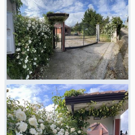
de la mer Tyrrhénienne (Maratea) ; 7. les forêts avec les témoignages de
l'art rupestre (charmes - période du Ve siècle av. J.-C. au 3e millénaire avant
J.-C.) ; 8. le site archéologique de Metaponto avec les ruines du temple
dorique dédié à HERA (tables du Palatin) ; 9. Venosa, ville d'origine antique
dont est originaire le poète Horace. → ; La région est riche en forêts et en
sentiers de randonnée pour ceux qui aiment se déplacer à pied ou en VTT.
La faune est également très riche : on peut y admirer des faucons et de
nombreuses espèces d'oiseaux et de gibier Villa avec 13000m2 de terrain à
vendre en Italie