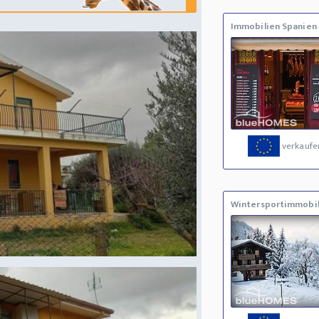
Immobilien Spanien
verkaufe
Wintersportimmobil