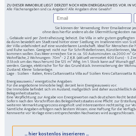
ZU DIESER IMMOBILIE LIEGT DERZEIT NOCH KEIN ENERGIEAUSWEIS VOR. IN V
Alle Flächenangaben sind ca.-Angaben! Alle Angaben ohne Gewähr!
Sie können der Verwendung Ihrer Emailadresse je
ohne dass hierfür andere als die Übermittlungskosten nac
... Gebäude wird per Zentralheizung beheizt. Die Villa in sehr gutem gepflegte
da dünn besiedelt am Stadtrand hinter einer Siedlung im Inselinnerem von Sizil
der Villa unbehindert auf eine wunderbaren Landschaft. Ideal für Menschen die h
und Ruhe suchen. Geeignet nicht nur für SchriftstellerInnen, KünstlerInnen, Ma
kommen wollen. Das Meer erreichen Sie in. ca. 50 Autominuten. ca.2000 m² G
Wohnfläche, 2 Wohnungen: 70m² - 2 Z.K.B. (aktuell vermietet 400 Euro) - 5 Zim
(1.Stock um das Haus herum) Die 125 m² Whg. Im 1. Stock kann auf Wunsch gg
werden. Garage, elektrische Tor für das Grundstück. Innenisolierung der Woh
Zustand. Kleine Solaranlage.
Lage : Sizilien - Italien, Kreis Caltanissetta
Villa auf Sizilien Kreis Caltanissetta It
Energieausweis / energetische Angaben:
Für die angebotene Immobilie liegt derzeit kein Energieausweis vor.
Die Immobilie befindet sich im Ausland; maßgeblich sind daher ausschließlich 
Belegenheitsstaates.
Eine Verpflichtung zur Angabe von Energiewerten nach deutschem Recht besteht
Sofern nach den Vorschriften des Belegenheitsstaates eine Pflicht zur Erstellun
weiteren Vermarktungsprozess eingeholt und Interessenten rechtzeitig zur Ver
Sämtliche Angaben erfolgen nach bestem Wissen; eine Haftung für die Verfügba
Kennwerte vor Vorlage eines entsprechenden Nachweises wird ausgeschlossen.
... hier kostenlos inserieren ...