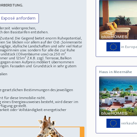
ORBEREITUNG.
Exposé anfordern
derzeit widersprechen,
h den Basistarifen entstehen.
n Zustand. Die Gegend bietet enorm Ruhepotential,
ien Sie blicken vor allem auf der Ost-,Sonnenseite
üglige, idyllische Landschaften und sehr viel Natur
in Europ
nagerInnen usw. sondern für alle die zur Ruhe
rundstück (Olivenbäume usw.) ca.250 m²
mer und 125m² Z.K.B. zzgl. Terrasse, Balkon
f. gegen einen Aufpreis möbliert übernommen
nungen. Fassaden und Grundstück in sehr gutem
Haus in Meernähe
alien
die gesetzlichen Bestimmungen des jeweiligen
 für diese Immobilie nicht.
g eines Energieausweises besteht, wird dieser im
fügung gestellt.
rkeit oder Vollständigkeit energetischer
verkaufe