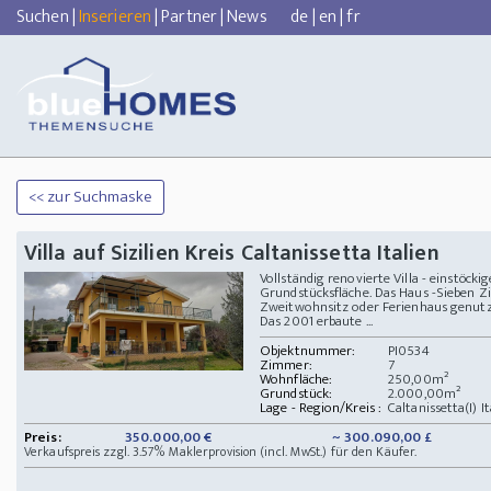
Suchen
|
Inserieren
|
Partner
|
News
de
|
en
|
fr
<< zur Suchmaske
Villa auf Sizilien Kreis Caltanissetta Italien
Vollständig renovierte Villa - einstöck
Grundstücksfläche. Das Haus -Sieben 
Zweitwohnsitz oder Ferienhaus genutz
Das 2001 erbaute ...
Objektnummer:
PI0534
Zimmer:
7
Wohnfläche:
250,00m²
Grundstück:
2.000,00m²
Lage - Region/Kreis :
Caltanissetta(I) It
Preis:
350.000,00 €
~ 300.090,00 £
Verkaufspreis zzgl. 3.57% Maklerprovision (incl. MwSt.) für den Käufer.