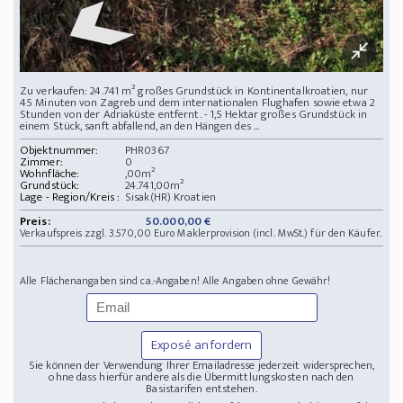
Zu verkaufen: 24.741 m² großes Grundstück in Kontinentalkroatien, nur
45 Minuten von Zagreb und dem internationalen Flughafen sowie etwa 2
Stunden von der Adriaküste entfernt. - 1,5 Hektar großes Grundstück in
einem Stück, sanft abfallend, an den Hängen des ...
Objektnummer:
PHR0367
Zimmer:
0
Wohnfläche:
,00m²
Grundstück:
24.741,00m²
Lage - Region/Kreis :
Sisak(HR) Kroatien
Preis:
50.000,00 €
Verkaufspreis zzgl. 3.570,00 Euro Maklerprovision (incl. MwSt.) für den Käufer.
Alle Flächenangaben sind ca.-Angaben! Alle Angaben ohne Gewähr!
Exposé anfordern
Sie können der Verwendung Ihrer Emailadresse jederzeit widersprechen,
ohne dass hierfür andere als die Übermittlungskosten nach den
Basistarifen entstehen.