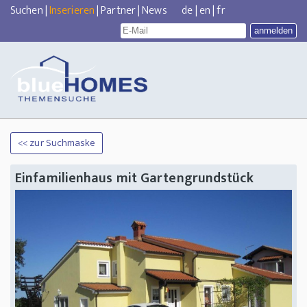
Suchen
|
Inserieren
|
Partner
|
News
de
|
en
|
fr
<< zur Suchmaske
Einfamilienhaus mit Gartengrundstück