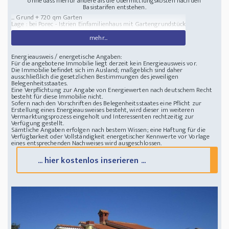
ohne dass hierfür andere als die Übermittlungskosten nach den
Basistarifen entstehen.
... Grund + 720 qm Garten
Lage : bei Porec - Istrien
Einfamilienhaus mit Gartengrundstück
mehr...
Energieausweis / energetische Angaben:
Für die angebotene Immobilie liegt derzeit kein Energieausweis vor.
Die Immobilie befindet sich im Ausland; maßgeblich sind daher
ausschließlich die gesetzlichen Bestimmungen des jeweiligen
Belegenheitsstaates.
Eine Verpflichtung zur Angabe von Energiewerten nach deutschem Recht
besteht für diese Immobilie nicht.
Sofern nach den Vorschriften des Belegenheitsstaates eine Pflicht zur
Erstellung eines Energieausweises besteht, wird dieser im weiteren
Vermarktungsprozess eingeholt und Interessenten rechtzeitig zur
Verfügung gestellt.
Sämtliche Angaben erfolgen nach bestem Wissen; eine Haftung für die
Verfügbarkeit oder Vollständigkeit energetischer Kennwerte vor Vorlage
eines entsprechenden Nachweises wird ausgeschlossen.
... hier kostenlos inserieren ...