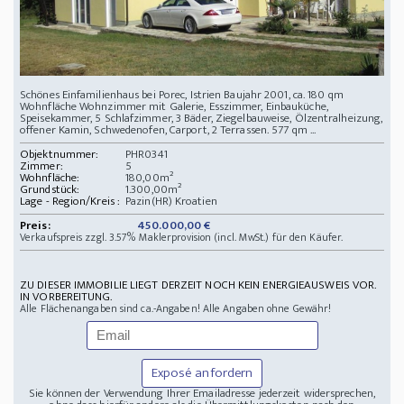
Schönes Einfamilienhaus bei Porec, Istrien Baujahr 2001, ca. 180 qm
Wohnfläche Wohnzimmer mit Galerie, Esszimmer, Einbauküche,
Speisekammer, 5 Schlafzimmer, 3 Bäder, Ziegelbauweise, Ölzentralheizung,
offener Kamin, Schwedenofen, Carport, 2 Terrassen. 577 qm ...
Objektnummer:
PHR0341
Zimmer:
5
Wohnfläche:
180,00m²
Grundstück:
1.300,00m²
Lage - Region/Kreis :
Pazin(HR) Kroatien
Preis:
450.000,00 €
Verkaufspreis zzgl. 3.57% Maklerprovision (incl. MwSt.) für den Käufer.
ZU DIESER IMMOBILIE LIEGT DERZEIT NOCH KEIN ENERGIEAUSWEIS VOR.
IN VORBEREITUNG.
Alle Flächenangaben sind ca.-Angaben! Alle Angaben ohne Gewähr!
Exposé anfordern
Sie können der Verwendung Ihrer Emailadresse jederzeit widersprechen,