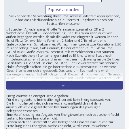
Exposé anfordern
Sie können der Verwendung Ihrer Emailadresse jederzeit widersprechen,
ohne dass hierfür andere als die Übermittlungskosten nach den
Basistarifen entstehen.
... typischen Arkadengang. Große Terrasse, insgesamt ca. 211 m2
Wohnfläche. Überall Fußbodenheizung. Der Heizraum kann auch von
außen begangen werden, damit die Räder etc. eingestellt werden können.
Es ist Platz für zwei kleine Familien. 2 Bäder und 2 Toiletten., eine
Einbauküche. vier Schlafzimmer, Wohnzimmer geschätzte Raumhöhe 5,50
m sieht sehr gut aus, Galerieraum, kleiner offener Raum.....Vorräume
Grundstück Größe 2543 m2 bestückt mit verschiedenen Obstbäumen.
Nach Szombathely (Steinamanger) sind es 15 km, ist eine Stadt nach
mitteleuropäischem Standard, es erinnert nur noch wenig an die Zeit des
Sozialismus. Die Stadt ist eine Industrie- und Gewerbestadt mit schönen
Einkaufsmöglichkeiten. Einige internationale Supermärkte und weitere
Geschäfte haben sich angesiedelt. Das Land um Szombathely wird
vorwiegend landwirtschaftlich genutzt. Köszeg ist nicht weit von Nemesco
(4 km) und ist eine Perle von Kleinstadt mit wunderschöner Altstadt (viele
Fresken). Nach Köszeg 4 km ist Ungarn gehört zur EU. Entfernung
mehr...
Nemescso nach Graz, Wien oder Plattensee - JEWEILS 1 Stunde und 15
Minuten Zu den nächsten Thermen auf ungarischer Seite sind es 10
Minuten, nach Burgenland/Steiermark ca. 20 Minuten. Das Haus ist ab
Energieausweis / energetische Angaben:
Sofort beziehbar. Parzelle Nr. 58- Es wurde eine Küche vom Tischler
Für die angebotene Immobilie liegt derzeit kein Energieausweis vor.
eingebaut Heizung ist Fußbodenheizung Gas oder Umstellung auf Strom
Die Immobilie befindet sich im Ausland; maßgeblich sind daher
(für Notfall). Das Haus ist wirklich sehr schön Grundstück ca. 300 m lang,
ausschließlich die gesetzlichen Bestimmungen des jeweiligen
für das Grundstück wird nichts berechnet Das letzte Foto ist nur eine
Belegenheitsstaates.
Dorfstrasse Kaution sind 3 Nettomieten, + Nebenkosten Strom, Wasser,
Eine Verpflichtung zur Angabe von Energiewerten nach deutschem Recht
Steuern Haustier ist erlaubt, trotzdem bitte vorher anfragen. Das Haus ist
besteht für diese Immobilie nicht.
nach westlichem Standard gebaut. Die Mauern sind Ziegelsteine, teilweise
Sofern nach den Vorschriften des Belegenheitsstaates eine Pflicht zur
noch alte Bilder, das Haus ist jedoch mittlerweite fertig. Terrasse wird noch
Erstellung eines Energieausweises besteht, wird dieser im weiteren
die kurze Mauer gestrichen. Land Ungarn Region Westliches Transdanubien