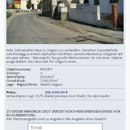
Sehr individuelles Haus in Ungarn zu verkaufen. Zwischen Szombathely
und Köszegg in einem idyllischen Dörfchen namens Nemescso (Gegend seit
ein paar Jahren - Naturpark). Das große Wohnzimmer ist mit einer Galerie
ausgestattet. Das Haus hat für Ungarn einen ...
Objektnummer:
PH0787
Zimmer:
5
Wohnfläche:
211,00m²
Grundstück:
2.543,00m²
Lage - Region/Kreis :
Vas(H) Ungarn
Preis:
395.000,00 €
Verkaufspreis zzgl. 3.57% Maklerprovision (incl. MwSt.) für den Käufer.
ZU DIESER IMMOBILIE LIEGT DERZEIT NOCH KEIN ENERGIEAUSWEIS VOR.
IN VORBEREITUNG.
Alle Flächenangaben sind ca.-Angaben! Alle Angaben ohne Gewähr!