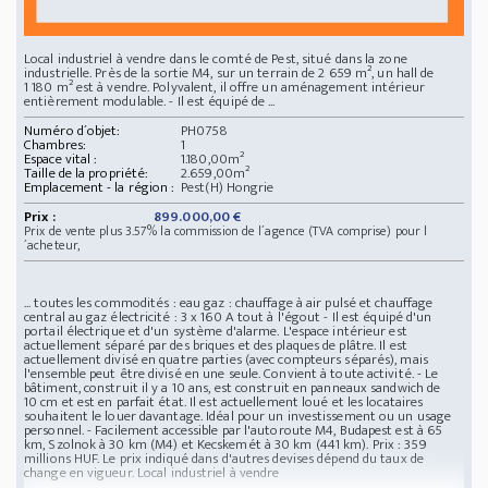
Local industriel à vendre dans le comté de Pest, situé dans la zone
industrielle. Près de la sortie M4, sur un terrain de 2 659 m², un hall de
1 180 m² est à vendre. Polyvalent, il offre un aménagement intérieur
entièrement modulable. - Il est équipé de ...
Numéro d´objet:
PH0758
Chambres:
1
Espace vital :
1.180,00m²
Taille de la propriété:
2.659,00m²
Emplacement - la région :
Pest(H) Hongrie
Prix :
899.000,00 €
Prix de vente plus 3.57% la commission de l´agence (TVA comprise) pour l
´acheteur,
... toutes les commodités : eau gaz : chauffage à air pulsé et chauffage
central au gaz électricité : 3 x 160 A tout à l'égout - Il est équipé d'un
portail électrique et d'un système d'alarme. L'espace intérieur est
actuellement séparé par des briques et des plaques de plâtre. Il est
actuellement divisé en quatre parties (avec compteurs séparés), mais
l'ensemble peut être divisé en une seule. Convient à toute activité. - Le
bâtiment, construit il y a 10 ans, est construit en panneaux sandwich de
10 cm et est en parfait état. Il est actuellement loué et les locataires
souhaitent le louer davantage. Idéal pour un investissement ou un usage
personnel. - Facilement accessible par l'autoroute M4, Budapest est à 65
km, Szolnok à 30 km (M4) et Kecskemét à 30 km (441 km).
Prix : 359
millions HUF. Le prix indiqué dans d'autres devises dépend du taux de
change en vigueur.
Local industriel à vendre