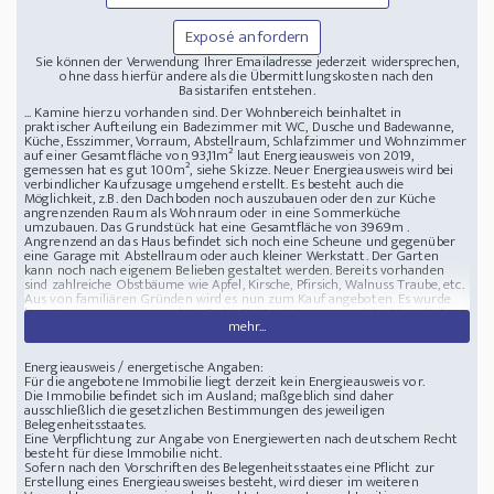
Exposé anfordern
Sie können der Verwendung Ihrer Emailadresse jederzeit widersprechen,
ohne dass hierfür andere als die Übermittlungskosten nach den
Basistarifen entstehen.
... Kamine hierzu vorhanden sind. Der Wohnbereich beinhaltet in
praktischer Aufteilung ein Badezimmer mit WC, Dusche und Badewanne,
Küche, Esszimmer, Vorraum, Abstellraum, Schlafzimmer und Wohnzimmer
auf einer Gesamtfläche von 93,11m² laut Energieausweis von 2019,
gemessen hat es gut 100m², siehe Skizze. Neuer Energieausweis wird bei
verbindlicher Kaufzusage umgehend erstellt. Es besteht auch die
Möglichkeit, z.B. den Dachboden noch auszubauen oder den zur Küche
angrenzenden Raum als Wohnraum oder in eine Sommerküche
umzubauen. Das Grundstück hat eine Gesamtfläche von 3969m .
Angrenzend an das Haus befindet sich noch eine Scheune und gegenüber
eine Garage mit Abstellraum oder auch kleiner Werkstatt. Der Garten
kann noch nach eigenem Belieben gestaltet werden. Bereits vorhanden
sind zahlreiche Obstbäume wie Apfel, Kirsche, Pfirsich, Walnuss Traube, etc.
Aus von familiären Gründen wird es nun zum Kauf angeboten. Es wurde
bereits einiges neu gemacht, z.B. die Elektroleitungen und das Hausdach
mehr...
inkl. neuer Dachrinnen.
Lage : Das Dorf befindet sich in der Nähe zu Österreich (Güssing ca. 40
km), Slowenien (Murska Sobota ca. 45 km) und Kroatien (Mursko Sredise
Energieausweis / energetische Angaben:
ca. 50 km). Ideal z.B. zum Radfahren, Wandern, Reiten oder auch Jagen, es
Für die angebotene Immobilie liegt derzeit kein Energieausweis vor.
sind 2 Badeseeen in der Nähe. Auch ideal für Selbstversorger, Tiere sind
Die Immobilie befindet sich im Ausland; maßgeblich sind daher
erlaubt. Die Immobilie liegt nur ca. 20 km von den Städten Körmend und
ausschließlich die gesetzlichen Bestimmungen des jeweiligen
ca. 30 km von Zalaegerszeg entfernt.
3969m mit Haus und Hof im Örseg
Belegenheitsstaates.
Nationalpark Ungarn
Eine Verpflichtung zur Angabe von Energiewerten nach deutschem Recht
besteht für diese Immobilie nicht.
Sofern nach den Vorschriften des Belegenheitsstaates eine Pflicht zur
Erstellung eines Energieausweises besteht, wird dieser im weiteren