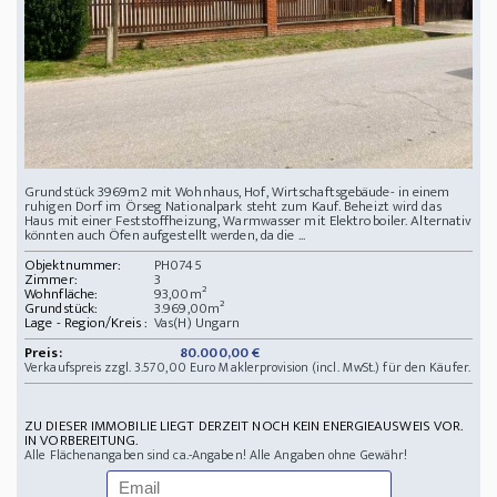
Grundstück 3969m2 mit Wohnhaus, Hof, Wirtschaftsgebäude- in einem
ruhigen Dorf im Örseg Nationalpark steht zum Kauf. Beheizt wird das
Haus mit einer Feststoffheizung, Warmwasser mit Elektroboiler. Alternativ
könnten auch Öfen aufgestellt werden, da die ...
Objektnummer:
PH0745
Zimmer:
3
Wohnfläche:
93,00m²
Grundstück:
3.969,00m²
Lage - Region/Kreis :
Vas(H) Ungarn
Preis:
80.000,00 €
Verkaufspreis zzgl. 3.570,00 Euro Maklerprovision (incl. MwSt.) für den Käufer.
ZU DIESER IMMOBILIE LIEGT DERZEIT NOCH KEIN ENERGIEAUSWEIS VOR.
IN VORBEREITUNG.
Alle Flächenangaben sind ca.-Angaben! Alle Angaben ohne Gewähr!