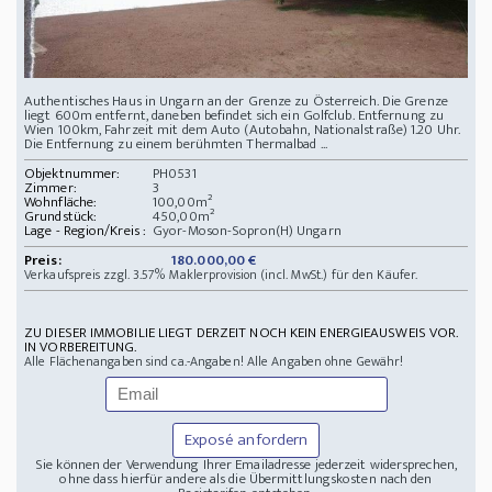
Authentisches Haus in Ungarn an der Grenze zu Österreich. Die Grenze
liegt 600m entfernt, daneben befindet sich ein Golfclub. Entfernung zu
Wien 100km, Fahrzeit mit dem Auto (Autobahn, Nationalstraße) 1.20 Uhr.
Die Entfernung zu einem berühmten Thermalbad ...
Objektnummer:
PH0531
Zimmer:
3
Wohnfläche:
100,00m²
Grundstück:
450,00m²
Lage - Region/Kreis :
Gyor-Moson-Sopron(H) Ungarn
Preis:
180.000,00 €
Verkaufspreis zzgl. 3.57% Maklerprovision (incl. MwSt.) für den Käufer.
ZU DIESER IMMOBILIE LIEGT DERZEIT NOCH KEIN ENERGIEAUSWEIS VOR.
IN VORBEREITUNG.
Alle Flächenangaben sind ca.-Angaben! Alle Angaben ohne Gewähr!
Exposé anfordern
Sie können der Verwendung Ihrer Emailadresse jederzeit widersprechen,
ohne dass hierfür andere als die Übermittlungskosten nach den