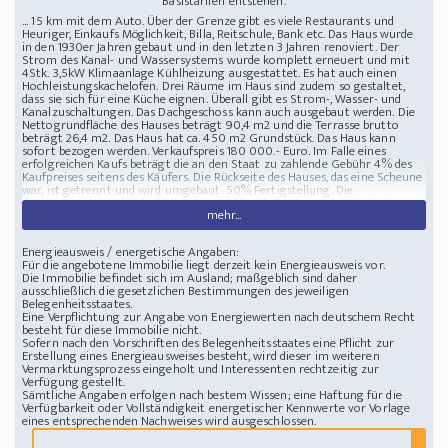
Basistarifen entstehen.
... 15 km mit dem Auto. Über der Grenze gibt es viele Restaurants und
Heuriger, Einkaufs Möglichkeit, Billa, Reitschule, Bank etc. Das Haus wurde
in den 1930er Jahren gebaut und in den letzten 3 Jahren renoviert. Der
Strom des Kanal- und Wassersystems wurde komplett erneuert und mit
4Stk. 3,5kW Klimaanlage Kühlheizung ausgestattet. Es hat auch einen
Hochleistungskachelofen. Drei Räume im Haus sind zudem so gestaltet,
dass sie sich für eine Küche eignen. Überall gibt es Strom-, Wasser- und
Kanalzuschaltungen. Das Dachgeschoss kann auch ausgebaut werden. Die
Nettogrundfläche des Hauses beträgt 90,4 m2 und die Terrasse brutto
beträgt 26,4 m2. Das Haus hat ca. 450 m2 Grundstück. Das Haus kann
sofort bezogen werden. Verkaufspreis 180 000.- Euro. Im Falle eines
erfolgreichen Kaufs beträgt die an den Staat zu zahlende Gebühr 4% des
Kaufpreises seitens des Käufers. Die Rückseite des Hauses, das eine Scheune
war, ist getrennt und wird umgebaut. 50% Fertigstellung. Die
dazugehörige Landfläche beträgt ca. 3900 m2. Es ist auch möglich, dass es
mehr...
zum Verkauf steht - weitere Informationen auf Anfrage. Möglicherweise
beide Teile des Hauses zusammen zum Verkauf.
Lage : Kreis Győr-Moson-Sopron, Ungarn - an der Grenze zu Österreich
Energieausweis / energetische Angaben:
Haus in Ungarn nahe Grenze zu Österreich
9476 Zsira, Ungarn nahe
Für die angebotene Immobilie liegt derzeit kein Energieausweis vor.
Grenze zu Österreich. Die Grenze liegt 600m entfernt, daneben befindet
Die Immobilie befindet sich im Ausland; maßgeblich sind daher
sich ein Golfclub. Entfernung zu Wien 100km, Fahrzeit mit dem Auto
ausschließlich die gesetzlichen Bestimmungen des jeweiligen
(Autobahn, Nationalstraße) 1.20 Uhr. Die Entfernung zu einem berühmten
Belegenheitsstaates.
Thermalbad 15 km mit dem Auto. Über der Grenze gibt es viele
Eine Verpflichtung zur Angabe von Energiewerten nach deutschem Recht
Restaurants und Heuriger, Einkaufs Möglichkeit, Billa, Reitschule, Bank etc.
besteht für diese Immobilie nicht.
Sofern nach den Vorschriften des Belegenheitsstaates eine Pflicht zur
Erstellung eines Energieausweises besteht, wird dieser im weiteren
Vermarktungsprozess eingeholt und Interessenten rechtzeitig zur
Verfügung gestellt.
Sämtliche Angaben erfolgen nach bestem Wissen; eine Haftung für die
Verfügbarkeit oder Vollständigkeit energetischer Kennwerte vor Vorlage
eines entsprechenden Nachweises wird ausgeschlossen.