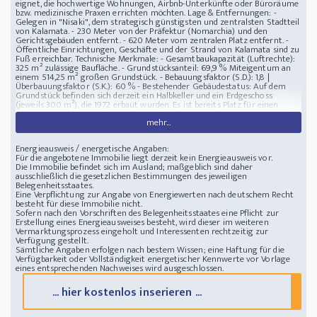
eignet, die hochwertige Wohnungen, Airbnb-Unterkünfte oder Büroräume
bzw. medizinische Praxen errichten möchten. Lage & Entfernungen: -
Gelegen in "Nisaki", dem strategisch günstigsten und zentralsten Stadtteil
von Kalamata. - 230 Meter von der Präfektur (Nomarchia) und den
Gerichtsgebäuden entfernt. - 620 Meter vom zentralen Platz entfernt. -
Öffentliche Einrichtungen, Geschäfte und der Strand von Kalamata sind zu
Fuß erreichbar. Technische Merkmale: - Gesamtbaukapazität (Luftrechte):
325 m² zulässige Baufläche. - Grundstücksanteil: 69,9 % Miteigentum an
einem 514,25 m² großen Grundstück. - Bebauungsfaktor (S.D.): 1,8 |
Überbauungsfaktor (S.K.): 60 % - Bestehender Gebäudestatus: Auf dem
Grundstück befinden sich derzeit ein Halbkeller und ein Erdgeschoss
(jeweils 300 m²), die 1972 erbaut wurden. Es ist bereits Platz für einen
Aufzugsschacht vorgesehen. - Bauvorteil: Die neuen Obergeschosse
mehr...
eignen sich ideal für eine Leichtbauweise aus Stahl und Gipskartonplatten,
was maximale Kosteneffizienz, Gewichtsreduzierung und eine schnelle
Bauausführung ermöglicht. - Potenzial für zusätzliche Fläche: Durch die
Energieausweis / energetische Angaben:
Nutzung der günstigen Bestimmungen der griechischen Bauordnung
Für die angebotene Immobilie liegt derzeit kein Energieausweis vor.
(NOK) für Lofts, Zwischengeschosse und Gründächer können Sie die
Die Immobilie befindet sich im Ausland; maßgeblich sind daher
Gesamtfläche erheblich vergrößern. Rechtlicher Status: Alle
ausschließlich die gesetzlichen Bestimmungen des jeweiligen
Eigentumsrechte, Verträge und Dokumente sind zu 100 % einwandfrei,
Belegenheitsstaates.
geklärt und für eine sofortige Übertragung bereit. Jede rechtliche oder
Eine Verpflichtung zur Angabe von Energiewerten nach deutschem Recht
technische Prüfung ist willkommen.
besteht für diese Immobilie nicht.
325 m2 Baurecht für Luftflächen im Zentrum von Kalamata
Sofern nach den Vorschriften des Belegenheitsstaates eine Pflicht zur
Erstellung eines Energieausweises besteht, wird dieser im weiteren
Vermarktungsprozess eingeholt und Interessenten rechtzeitig zur
Verfügung gestellt.
Sämtliche Angaben erfolgen nach bestem Wissen; eine Haftung für die
Verfügbarkeit oder Vollständigkeit energetischer Kennwerte vor Vorlage
eines entsprechenden Nachweises wird ausgeschlossen.
... hier kostenlos inserieren ...