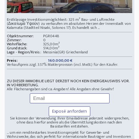
Erstklassige Investitionsmöglichkeit: 325 m² Bau- und Luftrechte
(Δικαίωμα Υψούν) zu verkaufen im absoluten Herzen der Innenstadt von
Kalamata (Stadtteil Nisaki, Solonos 17). Es handelt sich ...
Objektnummer:
PGR0448
Zimmer:
0
Wohnfläche:
325,00m²
Grundstück:
514,00m²
Lage - Region/Kreis :
Messinía(GR) Griechenland
Preis:
160.000,00 €
Verkaufspreis zzgl. 3.57% Maklerprovision (incl. MwSt.) für den Käufer.
ZU DIESER IMMOBILIE LIEGT DERZEIT NOCH KEIN ENERGIEAUSWEIS VOR.
IN VORBEREITUNG.
Alle Flächenangaben sind ca.-Angaben! Alle Angaben ohne Gewähr!
Exposé anfordern
Sie können der Verwendung Ihrer Emailadresse jederzeit widersprechen,
ohne dass hierfür andere als die Übermittlungskosten nach den
Basistarifen entstehen.
... um ein renditestarkes Investitionsprojekt für Gewerbe- und
Wohnzwecke, das sich perfekt für internationale Bauträger und Investoren