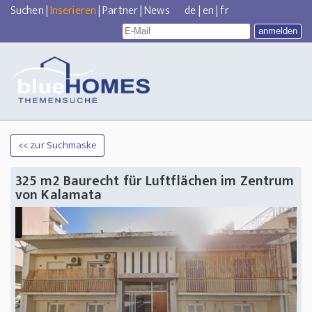
Suchen
|
Inserieren
|
Partner
|
News
de
|
en
|
fr
<< zur Suchmaske
325 m2 Baurecht für Luftflächen im Zentrum
von Kalamata