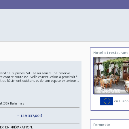
Hotel et restaurant
nd deux pièces. Située au sein d'une réserve
ée contre toute nouvelle construction à proximité
du bâtiment existant et de son espace extérieur ...
en Europ
et(BS) Bahamas
~ 149.337,00 $
Fermette
ER. EN PRÉPARATION.