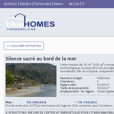
Acheter
|
Vendre
|
Partenaire
|
News
de
|
en
|
fr
<< nouvelle recherche
Silence sacré au bord de la mer
Cette maison de 50 m² (500 pi²) compre
archéologique, la propriété est protég
immédiate. Elle se compose uniquement 
Numéro d´objet:
PGR0442
Chambres:
2
Espace vital :
50,00m²
Taille de la propriété:
50,00m²
Emplacement - la région :
Gesamtgebi
Prix :
135.000,00 €
~ 115.749,00 £
Prix de vente plus 3.57% la commission de l´agence (TVA comprise) pour l´acheteur,
IL N'EXISTE PAS ENCORE DE CERTIFICAT ÉNERGÉTIQUE POUR CE BIEN IMMOBILI