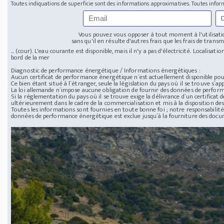
Toutes indiquations de superficie sont des informations approximatives. Toutes infor
Vous pouvez vous opposer à tout moment à l'utilisatio
sans qu'il en résulte d'autres frais que les frais de transmi
... (cour). L'eau courante est disponible, mais il n'y a pas d'électricité.
Localisatio
bord de la mer
Diagnostic de performance énergétique / Informations énergétiques :
Aucun certificat de performance énergétique n´est actuellement disponible pour
Ce bien étant situé à l´étranger, seule la législation du pays où il se trouve s´app
La loi allemande n´impose aucune obligation de fournir des données de perfor
Si la réglementation du pays où il se trouve exige la délivrance d´un certificat
ultérieurement dans le cadre de la commercialisation et mis à la disposition des
Toutes les informations sont fournies en toute bonne foi ; notre responsabilité 
données de performance énergétique est exclue jusqu´à la fourniture des doc