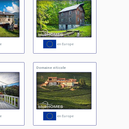
e
en Europe
Domaine viticole
e
en Europe