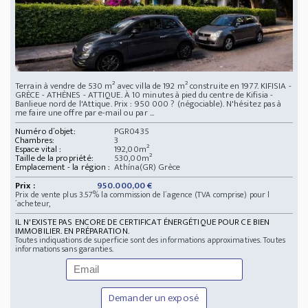
Terrain à vendre de 530 m² avec villa de 192 m² construite en 1977. KIFISIA -
GRÈCE - ATHÈNES - ATTIQUE. À 10 minutes à pied du centre de Kifisia -
Banlieue nord de l'Attique. Prix : 950 000 ? (négociable). N'hésitez pas à
me faire une offre par e-mail ou par ...
Numéro d´objet:
PGR0435
Chambres:
3
Espace vital :
192,00m²
Taille de la propriété:
530,00m²
Emplacement - la région :
Athína(GR) Grèce
Prix :
950.000,00 €
Prix de vente plus 3.57% la commission de l´agence (TVA comprise) pour l
´acheteur,
IL N'EXISTE PAS ENCORE DE CERTIFICAT ÉNERGÉTIQUE POUR CE BIEN
IMMOBILIER. EN PRÉPARATION.
Toutes indiquations de superficie sont des informations approximatives. Toutes
informations sans garanties.
Demander un exposé