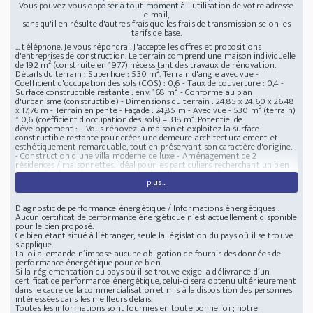
Vous pouvez vous opposer à tout moment à l'utilisation de votre adresse
e-mail,
sans qu'il en résulte d'autres frais que les frais de transmission selon les
tarifs de base.
... téléphone. Je vous répondrai. J'accepte les offres et propositions
d'entreprises de construction. Le terrain comprend une maison individuelle
de 192 m² (construite en 1977) nécessitant des travaux de rénovation.
Détails du terrain : Superficie : 530 m². Terrain d'angle avec vue -
Coefficient d'occupation des sols (COS) : 0,6 - Taux de couverture : 0,4 -
Surface constructible restante : env. 168 m² - Conforme au plan
d'urbanisme (constructible) - Dimensions du terrain : 24,85 x 24,60 x 26,48
x 17,76 m - Terrain en pente - Façade : 24,85 m - Avec vue - 530 m² (terrain)
* 0,6 (coefficient d'occupation des sols) = 318 m². Potentiel de
développement : --Vous rénovez la maison et exploitez la surface
constructible restante pour créer une demeure architecturalement et
esthétiquement remarquable, tout en préservant son caractère d'origine.-
- Construction d'une villa moderne de luxe - Aménagement de 2
résidences / maisonnettes. Idéal pour les particuliers recherchant un bien
immobilier haut de gamme proche du centre ou pour les
plus...
investisseurs/promoteurs. - Terrain d'angle de 530 m² avec une ancienne
mais belle villa de 1977 - idéal pour un nouveau projet. Pour y vivre ou
investir. Kifissia. Aucun prêt, hypothèque, etc. Tout est en règle. Le terrain
Diagnostic de performance énergétique / Informations énergétiques :
est situé dans un quartier très agréable de Kifisia, à proximité immédiate
Aucun certificat de performance énergétique n´est actuellement disponible
des gares (KAT et Kifisia) à 5 minutes à pied chacune. Un arrêt de bus se
pour le bien proposé.
trouve à 10 minutes à pied. La route nationale est également à proximité
Ce bien étant situé à l´étranger, seule la législation du pays où il se trouve
(10 minutes en voiture) et l'avenue principale (Kifisias) est à 5 minutes en
s´applique.
voiture. Le centre de Kifisia est accessible en 10 minutes à pied. Le terrain
La loi allemande n´impose aucune obligation de fournir des données de
comprend une maison individuelle de 192 m² (150 m² habitables + 42 m² de
performance énergétique pour ce bien.
sous-sol). Il s'agit d'une belle maison au design moderne, située dans un
Si la réglementation du pays où il se trouve exige la délivrance d´un
quartier recherché, à proximité immédiate des gares, des arrêts de bus, de
certificat de performance énergétique, celui-ci sera obtenu ultérieurement
l'avenue (Kifisias), de la route nationale, des écoles, des crèches, des
dans le cadre de la commercialisation et mis à la disposition des personnes
supermarchés, du grand hôpital (KAT) et à seulement 10 minutes à pied du
intéressées dans les meilleurs délais.
centre de Kifisia. Le voisinage est très agréable. Si vous souhaitez utiliser le
Toutes les informations sont fournies en toute bonne foi ; notre
gaz plutôt que le fioul, la maison peut être équipée d'un système de