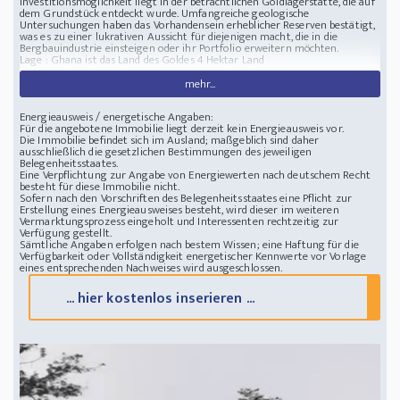
Investitionsmöglichkeit liegt in der beträchtlichen Goldlagerstätte, die auf
dem Grundstück entdeckt wurde. Umfangreiche geologische
Untersuchungen haben das Vorhandensein erheblicher Reserven bestätigt,
was es zu einer lukrativen Aussicht für diejenigen macht, die in die
Bergbauindustrie einsteigen oder ihr Portfolio erweitern möchten.
Lage :
Ghana ist das Land des Goldes 4 Hektar Land
mehr...
Energieausweis / energetische Angaben:
Für die angebotene Immobilie liegt derzeit kein Energieausweis vor.
Die Immobilie befindet sich im Ausland; maßgeblich sind daher
ausschließlich die gesetzlichen Bestimmungen des jeweiligen
Belegenheitsstaates.
Eine Verpflichtung zur Angabe von Energiewerten nach deutschem Recht
besteht für diese Immobilie nicht.
Sofern nach den Vorschriften des Belegenheitsstaates eine Pflicht zur
Erstellung eines Energieausweises besteht, wird dieser im weiteren
Vermarktungsprozess eingeholt und Interessenten rechtzeitig zur
Verfügung gestellt.
Sämtliche Angaben erfolgen nach bestem Wissen; eine Haftung für die
Verfügbarkeit oder Vollständigkeit energetischer Kennwerte vor Vorlage
eines entsprechenden Nachweises wird ausgeschlossen.
... hier kostenlos inserieren ...