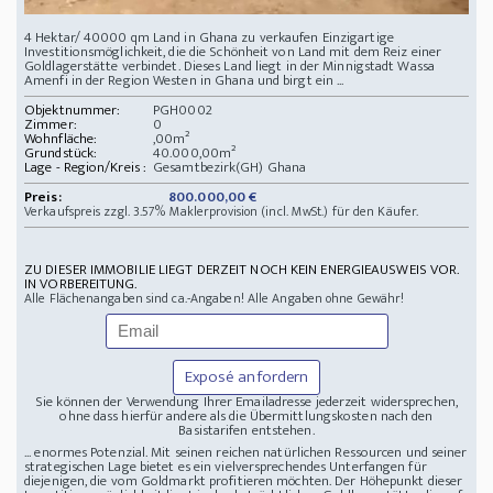
4 Hektar/ 40000 qm Land in Ghana zu verkaufen Einzigartige
Investitionsmöglichkeit, die die Schönheit von Land mit dem Reiz einer
Goldlagerstätte verbindet. Dieses Land liegt in der Minnigstadt Wassa
Amenfi in der Region Westen in Ghana und birgt ein ...
Objektnummer:
PGH0002
Zimmer:
0
Wohnfläche:
,00m²
Grundstück:
40.000,00m²
Lage - Region/Kreis :
Gesamtbezirk(GH) Ghana
Preis:
800.000,00 €
Verkaufspreis zzgl. 3.57% Maklerprovision (incl. MwSt.) für den Käufer.
ZU DIESER IMMOBILIE LIEGT DERZEIT NOCH KEIN ENERGIEAUSWEIS VOR.
IN VORBEREITUNG.
Alle Flächenangaben sind ca.-Angaben! Alle Angaben ohne Gewähr!
Exposé anfordern
Sie können der Verwendung Ihrer Emailadresse jederzeit widersprechen,
ohne dass hierfür andere als die Übermittlungskosten nach den
Basistarifen entstehen.
... enormes Potenzial. Mit seinen reichen natürlichen Ressourcen und seiner
strategischen Lage bietet es ein vielversprechendes Unterfangen für
diejenigen, die vom Goldmarkt profitieren möchten. Der Höhepunkt dieser