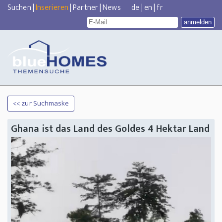
Suchen
|
Inserieren
|
Partner
|
News
de
|
en
|
fr
<< zur Suchmaske
Ghana ist das Land des Goldes 4 Hektar Land