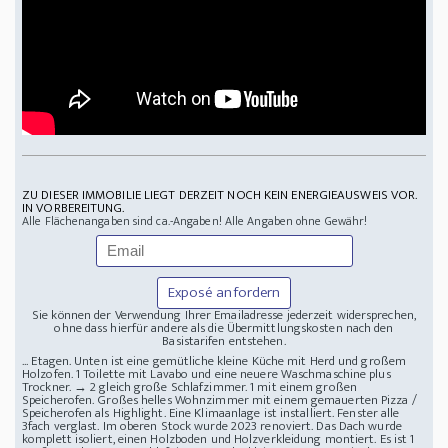
ZU DIESER IMMOBILIE LIEGT DERZEIT NOCH KEIN ENERGIEAUSWEIS VOR.
IN VORBEREITUNG.
Alle Flächenangaben sind ca.-Angaben! Alle Angaben ohne Gewähr!
Exposé anfordern
Sie können der Verwendung Ihrer Emailadresse jederzeit widersprechen,
ohne dass hierfür andere als die Übermittlungskosten nach den
Basistarifen entstehen.
... Etagen. Unten ist eine gemütliche kleine Küche mit Herd und großem
Holzofen. 1 Toilette mit Lavabo und eine neuere Waschmaschine plus
Trockner. → 2 gleich große Schlafzimmer. 1 mit einem großen
Speicherofen. Großes helles Wohnzimmer mit einem gemauerten Pizza /
Speicherofen als Highlight. Eine Klimaanlage ist installiert. Fenster alle
3fach verglast. Im oberen Stock wurde 2023 renoviert. Das Dach wurde
komplett isoliert, einen Holzboden und Holzverkleidung montiert. Es ist 1