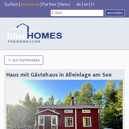
Suchen
|
Inserieren
|
Partner
|
News
de
|
en
|
fr
<< zur Suchmaske
Haus mit Gästehaus in Alleinlage am See