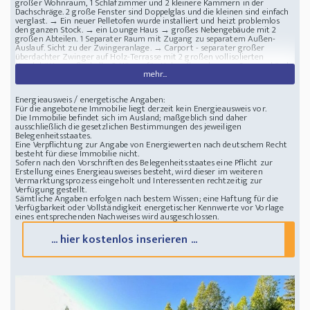
großer Wohnraum, 1 Schlafzimmer und 2 kleinere Kammern in der
Dachschräge. 2 große Fenster sind Doppelglas und die kleinen sind einfach
verglast. → Ein neuer Pelletofen wurde installiert und heizt problemlos
den ganzen Stock. → ein Lounge Haus → großes Nebengebäude mit 2
großen Abteilen. 1 Separater Raum mit Zugang zu separatem Außen-
Auslauf. Sicht zu der Zwingeranlage. → Carport - separater großer
überdachter Zwinger auf Holz-Terrasse mit 2 großen vollisolierten
Hundehütten außerhalb - 2 Häuser für Holzaufbewahrung - Saunagebäude
mehr...
mit großer Sauna und einfacher Möglichkeit zum Duschen - großes
Kinderspielhaus (aktuell kaninchenhaus) mit großem eingezäuntem
Auslauf - Lagerhaus mit Unterstand für Hundefutter/Schlitten usw. in der
Energieausweis / energetische Angaben:
Zwingeranlage - Hundezwingeranlage. Jeweils 6 Zwinger pro Seite. Voll
Für die angebotene Immobilie liegt derzeit kein Energieausweis vor.
isolierte Doppelhundehütten außerhalb der Zwinger. Ganze Anlage steht
Die Immobilie befindet sich im Ausland; maßgeblich sind daher
auf einer Holzterrasse. Einfach zu reinigen und kein Matsch. Die Anlage
ausschließlich die gesetzlichen Bestimmungen des jeweiligen
wurde im Sommer 2022 neu erstellt. → Um die jeweiligen Zwingerblocks
Belegenheitsstaates.
sind 2 separate Gehege mit Zugang zum jeweiligen Auslauf. - ein dritter
Eine Verpflichtung zur Angabe von Energiewerten nach deutschem Recht
großer Auslauf direkt am Haus mit 3 nicht isolierten Hundehütten. - 1
besteht für diese Immobilie nicht.
Komposttoilettenhaus - mehrere sehr ertragreiche verschiedene
Sofern nach den Vorschriften des Belegenheitsstaates eine Pflicht zur
Beerenbüsche, ertragreicher Apfelbaum, 2 Gartenbeete für Gemüse, 1
Erstellung eines Energieausweises besteht, wird dieser im weiteren
großes Beet für Kartoffeln. - der Hofplatz ist zu einem großen Teil foliert
Vermarktungsprozess eingeholt und Interessenten rechtzeitig zur
bekiest und mit Regenwasserdrainage. Dächer aller Gebäude sind ok,
Verfügung gestellt.
Schornsteine 2023 inspiziert und ok. - 2 Brunnen mit sauberem
Sämtliche Angaben erfolgen nach bestem Wissen; eine Haftung für die
Trinkwasser (getestet 2023) stehen auf dem Grundstück. Einer davon
Verfügbarkeit oder Vollständigkeit energetischer Kennwerte vor Vorlage
liefert das Wasser für das gesamte Grundstück vom Haupthaus - 3 Hektar
eines entsprechenden Nachweises wird ausgeschlossen.
großes Grundstück mit genug Waldanteil für eigene Holzversorgung. →
Des weiteren befinden sich folgende Gebäude auf dem Grundstück: - 2023
errichtetes Holzfertighaus geplant als Waschhaus und Toilettenhaus.
... hier kostenlos inserieren ...
Aktuell mit neuer Komposttoilette. - separates Saunagebäude mit
angrenzendem Holzlager/ Abstellraum. - Nebengebäude/ Schuppen für
Holzlager und Werkzeug - Das Grundstück hat einen eigenen Brunnen der
erschlossen werden kann. Aktuell hat es keine Wasserzuleitung zu den
Gebäuden. -ertragreiches Erdbeerfeld, zahlreiche Beerensträucher und
einen Gartensitzplatz mit einer Lounge.
Lage : 27 km zur Stadt Lieksa mit Schule, Einkaufsmöglichkeiten, Tierarzt,
kleinem Krankenhaus usw. - 94 km zum Flughafen Joensuu - 200 km zum