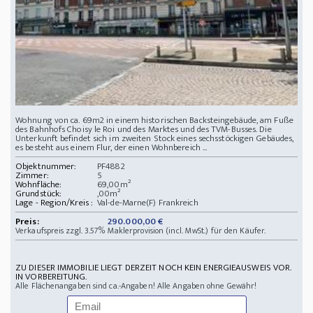
Wohnung von ca. 69m2 in einem historischen Backsteingebäude, am Fuße
des Bahnhofs Choisy le Roi und des Marktes und des TVM-Busses. Die
Unterkunft befindet sich im zweiten Stock eines sechsstöckigen Gebäudes,
es besteht aus einem Flur, der einen Wohnbereich ...
Objektnummer:
PF4882
Zimmer:
5
Wohnfläche:
69,00m²
Grundstück:
,00m²
Lage - Region/Kreis :
Val-de-Marne(F) Frankreich
Preis:
290.000,00 €
Verkaufspreis zzgl. 3.57% Maklerprovision (incl. MwSt.) für den Käufer.
ZU DIESER IMMOBILIE LIEGT DERZEIT NOCH KEIN ENERGIEAUSWEIS VOR.
IN VORBEREITUNG.
Alle Flächenangaben sind ca.-Angaben! Alle Angaben ohne Gewähr!