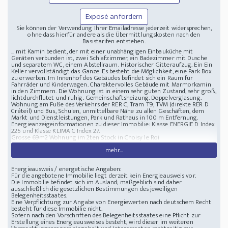
Exposé anfordern
Sie können der Verwendung Ihrer Emailadresse jederzeit widersprechen,
ohne dass hierfür andere als die Übermittlungskosten nach den
Basistarifen entstehen.
... mit Kamin bedient, der mit einer unabhängigen Einbauküche mit
Geräten verbunden ist, zwei Schlafzimmer, ein Badezimmer mit Dusche
und separatem WC, einem Abstellraum. Historischer Gitteraufzug. Ein Ein
Keller vervollständigt das Ganze. Es besteht die Möglichkeit, eine Park Box
zu erwerben. Im Innenhof des Gebäudes befindet sich ein Raum für
Fahrräder und Kinderwagen. Charaktervolles Gebäude mit Marmorkamin
in den Zimmern. Die Wohnung ist in einem sehr guten Zustand, sehr groß,
lichtdurchflutet und ruhig. Gemeinschaftsheizung. Doppelverglasung.
Wohnung am Fuße des Verkehrs der RER C, Tram T9, TVM (direkte RER D
Créteil) und Bus, Schulen, unmittelbare Nähe zu allen Geschäften, dem
Markt und Dienstleistungen, Park und Rathaus in 100 m Entfernung.
Energieanzeigeinformationen zu dieser Immobilie: Klasse ENERGIE D Index
225 und Klasse KLIMA C Index 27.
Grosse 69m2 Wohnung im 2ten Stock in Choisy le Roi
mehr...
Energieausweis / energetische Angaben:
Für die angebotene Immobilie liegt derzeit kein Energieausweis vor.
Die Immobilie befindet sich im Ausland; maßgeblich sind daher
ausschließlich die gesetzlichen Bestimmungen des jeweiligen
Belegenheitsstaates.
Eine Verpflichtung zur Angabe von Energiewerten nach deutschem Recht
besteht für diese Immobilie nicht.
Sofern nach den Vorschriften des Belegenheitsstaates eine Pflicht zur
Erstellung eines Energieausweises besteht, wird dieser im weiteren