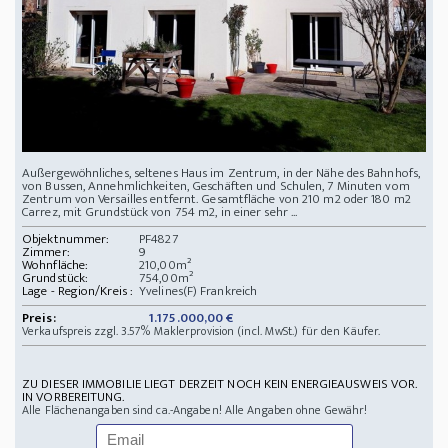
Außergewöhnliches, seltenes Haus im Zentrum, in der Nähe des Bahnhofs,
von Bussen, Annehmlichkeiten, Geschäften und Schulen, 7 Minuten vom
Zentrum von Versailles entfernt. Gesamtfläche von 210 m2 oder 180 m2
Carrez, mit Grundstück von 754 m2, in einer sehr ...
Objektnummer:
PF4827
Zimmer:
9
Wohnfläche:
210,00m²
Grundstück:
754,00m²
Lage - Region/Kreis :
Yvelines(F) Frankreich
Preis:
1.175.000,00 €
Verkaufspreis zzgl. 3.57% Maklerprovision (incl. MwSt.) für den Käufer.
ZU DIESER IMMOBILIE LIEGT DERZEIT NOCH KEIN ENERGIEAUSWEIS VOR.
IN VORBEREITUNG.
Alle Flächenangaben sind ca.-Angaben! Alle Angaben ohne Gewähr!