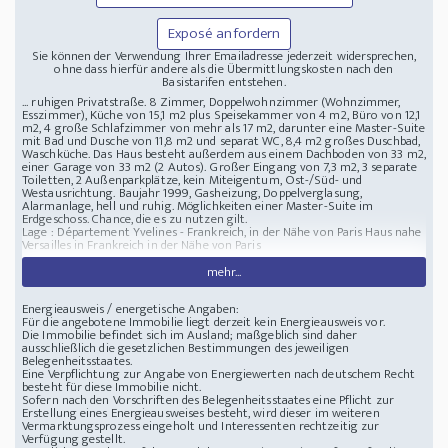
Exposé anfordern
Sie können der Verwendung Ihrer Emailadresse jederzeit widersprechen,
ohne dass hierfür andere als die Übermittlungskosten nach den
Basistarifen entstehen.
... ruhigen Privatstraße. 8 Zimmer, Doppelwohnzimmer (Wohnzimmer,
Esszimmer), Küche von 15,1 m2 plus Speisekammer von 4 m2, Büro von 12,1
m2, 4 große Schlafzimmer von mehr als 17 m2, darunter eine Master-Suite
mit Bad und Dusche von 11,8 m2 und separat WC, 8,4 m2 großes Duschbad,
Waschküche. Das Haus besteht außerdem aus einem Dachboden von 33 m2,
einer Garage von 33 m2 (2 Autos). Großer Eingang von 7,3 m2, 3 separate
Toiletten, 2 Außenparkplätze, kein Miteigentum, Ost-/Süd- und
Westausrichtung. Baujahr 1999, Gasheizung, Doppelverglasung,
Alarmanlage, hell und ruhig. Möglichkeiten einer Master-Suite im
Erdgeschoss. Chance, die es zu nutzen gilt.
Lage : Département Yvelines - Frankreich, in der Nähe von Paris
Haus nahe
Versailles in Frankreich in der Nähe von Paris
mehr...
Energieausweis / energetische Angaben:
Für die angebotene Immobilie liegt derzeit kein Energieausweis vor.
Die Immobilie befindet sich im Ausland; maßgeblich sind daher
ausschließlich die gesetzlichen Bestimmungen des jeweiligen
Belegenheitsstaates.
Eine Verpflichtung zur Angabe von Energiewerten nach deutschem Recht
besteht für diese Immobilie nicht.
Sofern nach den Vorschriften des Belegenheitsstaates eine Pflicht zur
Erstellung eines Energieausweises besteht, wird dieser im weiteren
Vermarktungsprozess eingeholt und Interessenten rechtzeitig zur
Verfügung gestellt.