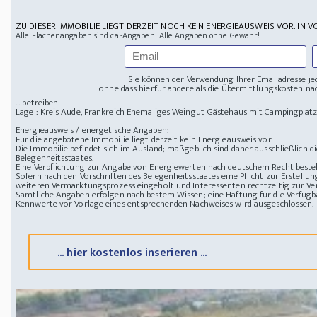
ZU DIESER IMMOBILIE LIEGT DERZEIT NOCH KEIN ENERGIEAUSWEIS VOR. IN V
Alle Flächenangaben sind ca.-Angaben! Alle Angaben ohne Gewähr!
Sie können der Verwendung Ihrer Emailadresse je
ohne dass hierfür andere als die Übermittlungskosten nac
... betreiben.
Lage : Kreis Aude, Frankreich
Ehemaliges Weingut Gästehaus mit Campingplat
Energieausweis / energetische Angaben:
Für die angebotene Immobilie liegt derzeit kein Energieausweis vor.
Die Immobilie befindet sich im Ausland; maßgeblich sind daher ausschließlich 
Belegenheitsstaates.
Eine Verpflichtung zur Angabe von Energiewerten nach deutschem Recht besteht
Sofern nach den Vorschriften des Belegenheitsstaates eine Pflicht zur Erstellun
weiteren Vermarktungsprozess eingeholt und Interessenten rechtzeitig zur Ver
Sämtliche Angaben erfolgen nach bestem Wissen; eine Haftung für die Verfügba
Kennwerte vor Vorlage eines entsprechenden Nachweises wird ausgeschlossen.
... hier kostenlos inserieren ...