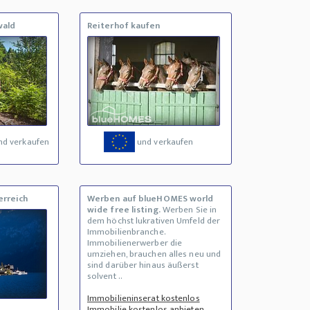
wald
Reiterhof kaufen
nd verkaufen
und verkaufen
erreich
Werben auf blueHOMES world
wide free listing.
Werben Sie in
dem höchst lukrativen Umfeld der
Immobilienbranche.
Immobilienerwerber die
umziehen, brauchen alles neu und
sind darüber hinaus äußerst
solvent ..
Immobilieninserat kostenlos
Immobilie kostenlos anbieten