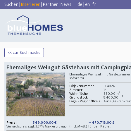
Suchen
|
Inserieren
|
Partner
|
News
de
|
en
|
fr
<< zur Suchmaske
Ehemaliges Weingut Gästehaus mit Campingpl
Ehemaliges Weingut mit Gästezimmern
sofort zu ...
Objektnummer:
PF4824
Zimmer:
14
Wohnfläche:
550,00m²
Grundstück:
8.400,00m²
Lage - Region/Kreis :
Aude(F) Frankrei
Preis:
549.000,00 €
~ 470.713,00 £
Verkaufspreis zzgl. 3.57% Maklerprovision (incl. MwSt.) für den Käufer.