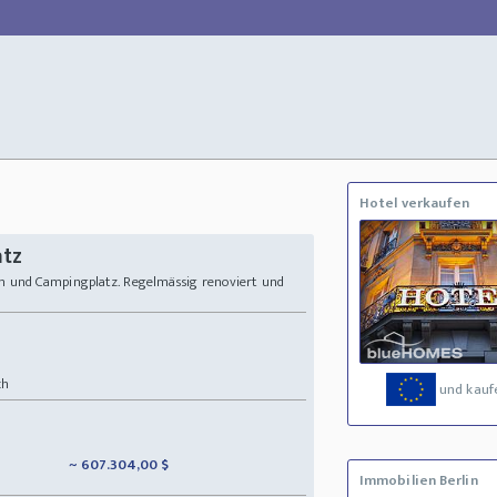
Hotel verkaufen
atz
 und Campingplatz. Regelmässig renoviert und
ch
und kauf
~ 607.304,00 $
Immobilien Berlin