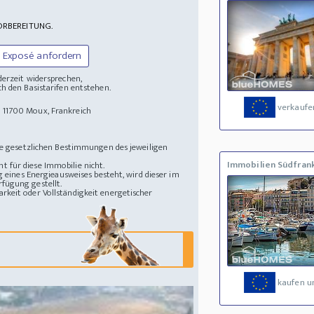
ORBEREITUNG.
Exposé anfordern
derzeit widersprechen,
h den Basistarifen entstehen.
verkaufe
z
11700 Moux, Frankreich
die gesetzlichen Bestimmungen des jeweiligen
Immobilien Südfran
 für diese Immobilie nicht.
g eines Energieausweises besteht, wird dieser im
fügung gestellt.
rkeit oder Vollständigkeit energetischer
kaufen u