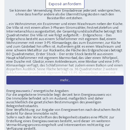
Exposé anfordern
Sie können der Verwendung Ihrer Emailadresse jederzeit widersprechen,
ohne dass hierfür andere als die Übermittlungskosten nach den
Basistarifen entstehen.
... ein Wohnzimmer, ein Esszimmer und einen Waschraum neben der Küche.
Die Villa ist mit einem alten 3-Phasen-Stromzähler, Festnetztelefon und
Internetanschluss ausgestattet; die Gesamtgrundstücksfläche beträgt 180
Quadratmeter. Die Villa ist wie folgt aufgeteilt: - .Erdgeschoss: - Das
Erdgeschoss besteht aus einem Schlafzimmer mit eigenem Bad, einem
Wohnzimmer mit einer 3-PS-Klimaanlage, das zum Esszimmer, zur Küche
und zum Gästebad hin offen ist. Außerdem gibt es einen Waschraum und
eine schwere Metalltür zur Rückseite; die Fläche des Erdgeschosses beträgt
80 Quadratmeter, .Erster Stock: - Der erste Stock besteht aus einem
Hauptschlafzimmer mit eigenem Marmorbad, das über einen Whirlpool,
eine Dusche mit Glastür, einen Ankleideraum, eine Minibar und eine 3-PS-
Klimaanlage verfügt; das Schlafzimmer hat zudem einen Balkon und einen
doppelten Ausblick. Seine Fläche beträgt ca. 36 Quadratmeter. 2 weitere
Schlafzimmer, jeweils mit eigenem Bad, 1,5-PS-Klimaanlage, einem mit
indischem grünem Marmor ausgelegten Flurbereich zwischen den
mehr...
Zimmern; die Fläche des ersten Stockwerks beträgt 86 Quadratmeter,
.Dach: - Das Dach besteht aus einem Badezimmer und ist für die
Installation einer Außenküche vorbereitet. Es ist mit einer Reihe von
Energieausweis / energetische Angaben:
Regenabläufen sowie zahlreichen Steckdosen ausgestattet und bietet
Für die angebotene Immobilie liegt derzeit kein Energieausweis vor.
einen Panoramablick über das Meer, Dahab und die Berge in alle
Die Immobilie befindet sich im Ausland; maßgeblich sind daher
Richtungen. Die Dachfläche beträgt 86 Quadratmeter, Die Villa ist von
ausschließlich die gesetzlichen Bestimmungen des jeweiligen
außen von einer etwa 3 Meter hohen Mauer umgeben. Es gibt einen
Belegenheitsstaates.
Swimmingpool sowie einen unterirdischen Wassertank aus Beton mit
Eine Verpflichtung zur Angabe von Energiewerten nach deutschem Recht
einem Fassungsvermögen von ca. 16 Kubikmetern und einen
besteht für diese Immobilie nicht.
unterirdischen Pumpenraum. Rund um das gesamte Außengelände wurde
Sofern nach den Vorschriften des Belegenheitsstaates eine Pflicht zur
ein Videoüberwachungssystem installiert, und an allen Fenstern der
Erstellung eines Energieausweises besteht, wird dieser im weiteren
gesamten Villa sind aus Sicherheitsgründen Gitter angebracht. Der
Vermarktungsprozess eingeholt und Interessenten rechtzeitig zur
Zugang zur Villa erfolgt über große eiserne Sicherheitstore, und im
Verfügung gestellt.
Außenbereich befinden sich zahlreiche Steckdosen sowie ein TV-Schrank