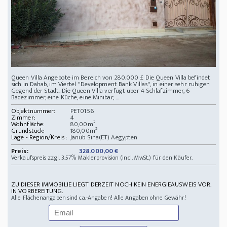
Queen Villa Angebote im Bereich von 280.000 £ Die Queen Villa befindet
sich in Dahab, im Viertel "Development Bank Villas", in einer sehr ruhigen
Gegend der Stadt. Die Queen Villa verfügt über 4 Schlafzimmer, 6
Badezimmer, eine Küche, eine Minibar, ...
Objektnummer:
PET0156
Zimmer:
4
Wohnfläche:
80,00m²
Grundstück:
180,00m²
Lage - Region/Kreis :
Janub Sina(ET) Aegypten
Preis:
328.000,00 €
Verkaufspreis zzgl. 3.57% Maklerprovision (incl. MwSt.) für den Käufer.
ZU DIESER IMMOBILIE LIEGT DERZEIT NOCH KEIN ENERGIEAUSWEIS VOR.
IN VORBEREITUNG.
Alle Flächenangaben sind ca.-Angaben! Alle Angaben ohne Gewähr!