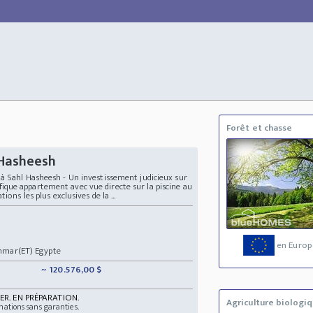
Forêt et chasse
 Hasheesh
à Sahl Hasheesh - Un investissement judicieux sur
que appartement avec vue directe sur la piscine au
ons les plus exclusives de la ...
en Europ
Ahmar(ET) Egypte
~ 120.576,00 $
ER. EN PRÉPARATION.
Agriculture biologi
mations sans garanties.