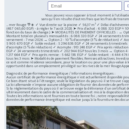
Vous pouvez vous opposer à tout moment à l'utilisatio
sans qu'il en résulte d'autres frais que les frais de transmi
... mer Rouge 🌴☀️ ✓ Vue directe sur la piscine ✓ 56,37 m² ✓ Délai d'achèvemen
(487 065,60 EGP) - à régler le 7 août 2028 ➤ Prix d'achat : 6 088 320 EGP ≈ 10
fonction du taux de change.) ➤ MODALITÉS DE PAIEMENT OFFICIELLES : → Op
Montant total en plusieurs mensualités : 6 088 320 EGP ✓ 24 versements trim
versement : 7 mai 2026 → Option 2 - 10 % d'acompte (3 % de réduction) ✓ Aco
5 905 670 EGP ✓ Solde restant : 5 296 838 EGP ✓ 24 versements trimestriels 
d'acompte (5 % de réduction) ✓ Acompte : 913 248 EGP ✓ Prix après réduction
EGP ✓ 24 versements trimestriels ✓ 202 944 EGP tous les 3 mois → Option 4 
1 217 664 EGP ✓ Prix après remise : 5 662 138 EGP ✓ Solde restant : 4 444 47
tous les 3 mois ➤ Modalités de paiement flexibles. Remises attractives. Invest
ce soit comme résidence secondaire, pour la location ou pour une plus-value à 
opportunité dans un emplacement privilégié sur les rives de la mer Rouge.App
Diagnostic de performance énergétique / Informations énergétiques :
Aucun certificat de performance énergétique n´est actuellement disponible pour
Ce bien étant situé à l´étranger, seule la législation du pays où il se trouve s´app
La loi allemande n´impose aucune obligation de fournir des données de perfor
Si la réglementation du pays où il se trouve exige la délivrance d´un certificat
ultérieurement dans le cadre de la commercialisation et mis à la disposition des
Toutes les informations sont fournies en toute bonne foi ; notre responsabilité 
données de performance énergétique est exclue jusqu´à la fourniture des doc