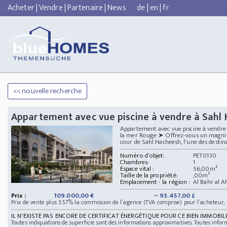
Acheter
|
Vendre
|
Partenaire
|
News
de
|
en
|
fr
<< nouvelle recherche
Appartement avec vue piscine à vendre à Sahl
Appartement avec vue piscine à vendre 
la mer Rouge ➤ Offrez-vous un magnifi
cour de Sahl Hasheesh, l'une des destinati
Numéro d´objet:
PET0130
Chambres:
1
Espace vital :
56,00m²
Taille de la propriété:
,00m²
Emplacement - la région :
Al Bahr al 
Prix :
109.000,00 €
~ 93.457,00 £
Prix de vente plus 3.57% la commission de l´agence (TVA comprise) pour l´acheteur,
IL N'EXISTE PAS ENCORE DE CERTIFICAT ÉNERGÉTIQUE POUR CE BIEN IMMOBILI
Toutes indiquations de superficie sont des informations approximatives. Toutes infor