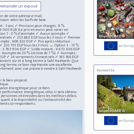
Demander un exposé
n de votre adresse e-mail,
ssion selon les tarifs de base.
t : 3 ans ✓ Provision pour charges : 8 %
9 000 EUR (Le prix en euros peut varier en
tion 1 - 0 % d'acompte ✓ Aucun acompte ✓
estriels ✓ 253 680 EGP tous les 3 mois ✓ Premier
mpte : 608 832 EGP ✓ Prix après réduction :
✓ 220 701 EGP tous les 3 mois → Option 3 - 15 %
en Europ
 : 5 783 904 EGP ✓ Solde restant : 4 870 656 EGP
- Acompte de 20 % (remise de 7 %) ✓ Acompte :
4 EGP ✓ 24 versements trimestriels ✓ 185 186 EGP
issement sûr et à long terme à Sahl Hasheesh. Que
long terme, ce bien représente une excellente
artement avec vue piscine à vendre à Sahl Hasheesh
Fermette
 le bien proposé.
lique.
mance énergétique pour ce bien.
 de performance énergétique, celui-ci sera obtenu
 personnes intéressées dans les meilleurs délais.
quant à la disponibilité ou l´exhaustivité des
uments correspondants.
en Europ