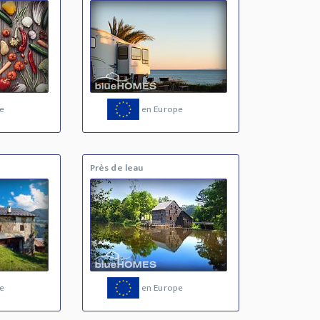
e
en Europe
Près de leau
e
en Europe