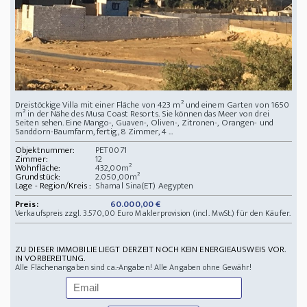
Dreistöckige Villa mit einer Fläche von 423 m² und einem Garten von 1650
m² in der Nähe des Musa Coast Resorts. Sie können das Meer von drei
Seiten sehen. Eine Mango-, Guaven-, Oliven-, Zitronen-, Orangen- und
Sanddorn-Baumfarm, fertig, 8 Zimmer, 4 ...
Objektnummer:
PET0071
Zimmer:
12
Wohnfläche:
432,00m²
Grundstück:
2.050,00m²
Lage - Region/Kreis :
Shamal Sina(ET) Aegypten
Preis:
60.000,00 €
Verkaufspreis zzgl. 3.570,00 Euro Maklerprovision (incl. MwSt.) für den Käufer.
ZU DIESER IMMOBILIE LIEGT DERZEIT NOCH KEIN ENERGIEAUSWEIS VOR.
IN VORBEREITUNG.
Alle Flächenangaben sind ca.-Angaben! Alle Angaben ohne Gewähr!