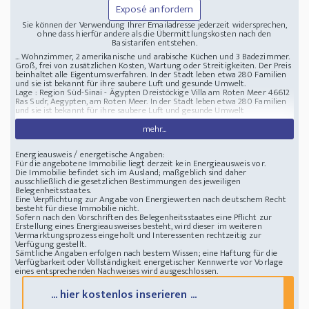
Exposé anfordern
Sie können der Verwendung Ihrer Emailadresse jederzeit widersprechen,
ohne dass hierfür andere als die Übermittlungskosten nach den
Basistarifen entstehen.
... Wohnzimmer, 2 amerikanische und arabische Küchen und 3 Badezimmer.
Groß, frei von zusätzlichen Kosten, Wartung oder Streitigkeiten. Der Preis
beinhaltet alle Eigentumsverfahren. In der Stadt leben etwa 280 Familien
und sie ist bekannt für ihre saubere Luft und gesunde Umwelt.
Lage : Region Süd-Sinai - Ägypten
Dreistöckige Villa am Roten Meer
46612
Ras Sudr, Aegypten, am Roten Meer. In der Stadt leben etwa 280 Familien
und sie ist bekannt für ihre saubere Luft und gesunde Umwelt
mehr...
Energieausweis / energetische Angaben:
Für die angebotene Immobilie liegt derzeit kein Energieausweis vor.
Die Immobilie befindet sich im Ausland; maßgeblich sind daher
ausschließlich die gesetzlichen Bestimmungen des jeweiligen
Belegenheitsstaates.
Eine Verpflichtung zur Angabe von Energiewerten nach deutschem Recht
besteht für diese Immobilie nicht.
Sofern nach den Vorschriften des Belegenheitsstaates eine Pflicht zur
Erstellung eines Energieausweises besteht, wird dieser im weiteren
Vermarktungsprozess eingeholt und Interessenten rechtzeitig zur
Verfügung gestellt.
Sämtliche Angaben erfolgen nach bestem Wissen; eine Haftung für die
Verfügbarkeit oder Vollständigkeit energetischer Kennwerte vor Vorlage
eines entsprechenden Nachweises wird ausgeschlossen.
... hier kostenlos inserieren ...