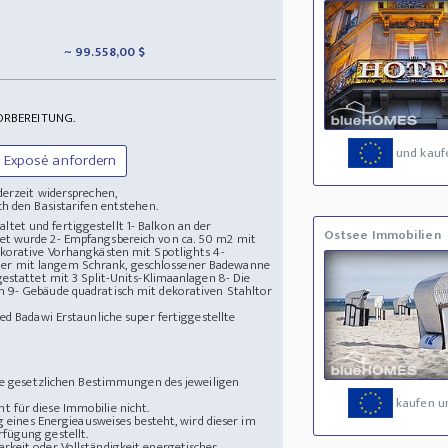
~ 99.558,00 $
ORBEREITUNG.
und kauf
Exposé anfordern
derzeit widersprechen,
h den Basistarifen entstehen.
et und fertiggestellt 1- Balkon an der
Ostsee Immobilien
det wurde 2- Empfangsbereich von ca. 50 m2 mit
ekorative Vorhangkästen mit Spotlights 4-
mer mit langem Schrank, geschlossener Badewanne
estattet mit 3 Split-Units-Klimaanlagen 8- Die
n 9- Gebäude quadratisch mit dekorativen Stahltor
eed Badawi
Erstaunliche super fertiggestellte
die gesetzlichen Bestimmungen des jeweiligen
kaufen u
 für diese Immobilie nicht.
g eines Energieausweises besteht, wird dieser im
fügung gestellt.
rkeit oder Vollständigkeit energetischer