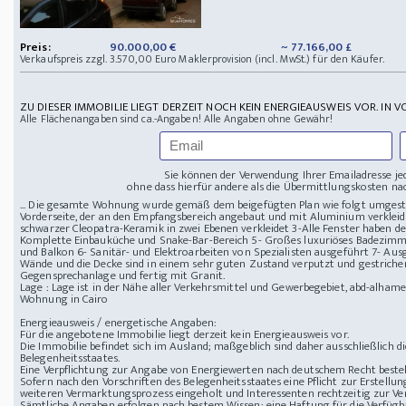
Preis:
90.000,00 €
~ 77.166,00 £
Verkaufspreis zzgl. 3.570,00 Euro Maklerprovision (incl. MwSt.) für den Käufer.
ZU DIESER IMMOBILIE LIEGT DERZEIT NOCH KEIN ENERGIEAUSWEIS VOR. IN V
Alle Flächenangaben sind ca.-Angaben! Alle Angaben ohne Gewähr!
Sie können der Verwendung Ihrer Emailadresse je
ohne dass hierfür andere als die Übermittlungskosten nac
... Die gesamte Wohnung wurde gemäß dem beigefügten Plan wie folgt umgestalt
Vorderseite, der an den Empfangsbereich angebaut und mit Aluminium verklei
schwarzer Cleopatra-Keramik in zwei Ebenen verkleidet 3-Alle Fenster haben d
Komplette Einbauküche und Snake-Bar-Bereich 5- Großes luxuriöses Badezim
und Balkon 6- Sanitär- und Elektroarbeiten von Spezialisten ausgeführt 7- Ausg
Wände und die Decke sind in einem sehr guten Zustand verputzt und gestriche
Gegensprechanlage und fertig mit Granit.
Lage : Lage ist in der Nähe aller Verkehrsmittel und Gewerbegebiet, abd-alham
Wohnung in Cairo
Energieausweis / energetische Angaben:
Für die angebotene Immobilie liegt derzeit kein Energieausweis vor.
Die Immobilie befindet sich im Ausland; maßgeblich sind daher ausschließlich 
Belegenheitsstaates.
Eine Verpflichtung zur Angabe von Energiewerten nach deutschem Recht besteht
Sofern nach den Vorschriften des Belegenheitsstaates eine Pflicht zur Erstellun
weiteren Vermarktungsprozess eingeholt und Interessenten rechtzeitig zur Ver
Sämtliche Angaben erfolgen nach bestem Wissen; eine Haftung für die Verfügba