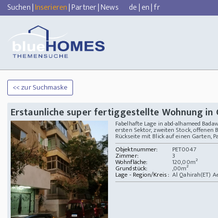
Suchen
|
Inserieren
|
Partner
|
News
de
|
en
|
fr
<< zur Suchmaske
Erstaunliche super fertiggestellte Wohnung in 
Fabelhafte Lage in abd-alhameed Badaw
ersten Sektor, zweiten Stock, offenen B
Rückseite mit Blick auf einen Garten, Pa
Objektnummer:
PET0047
Zimmer:
3
Wohnfläche:
120,00m²
Grundstück:
,00m²
Lage - Region/Kreis :
Al Qahirah(ET) A