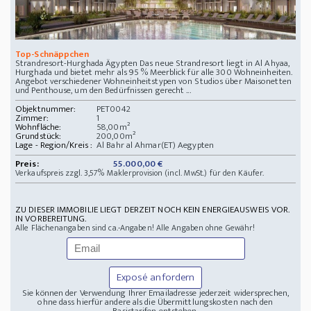
Top-Schnäppchen
Strandresort-Hurghada Ägypten Das neue Strandresort liegt in Al Ahyaa,
Hurghada und bietet mehr als 95 % Meerblick für alle 300 Wohneinheiten.
Angebot verschiedener Wohneinheitstypen von Studios über Maisonetten
und Penthouse, um den Bedürfnissen gerecht ...
Objektnummer:
PET0042
Zimmer:
1
Wohnfläche:
58,00m²
Grundstück:
200,00m²
Lage - Region/Kreis :
Al Bahr al Ahmar(ET) Aegypten
Preis:
55.000,00 €
Verkaufspreis zzgl. 3,57% Maklerprovision (incl. MwSt.) für den Käufer.
ZU DIESER IMMOBILIE LIEGT DERZEIT NOCH KEIN ENERGIEAUSWEIS VOR.
IN VORBEREITUNG.
Alle Flächenangaben sind ca.-Angaben! Alle Angaben ohne Gewähr!
Exposé anfordern
Sie können der Verwendung Ihrer Emailadresse jederzeit widersprechen,
ohne dass hierfür andere als die Übermittlungskosten nach den