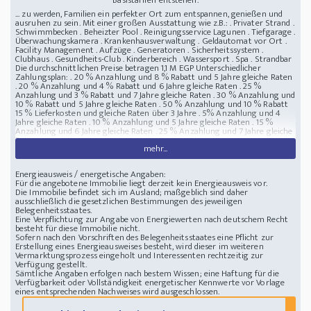
Basistarifen entstehen.
... zu werden, Familien ein perfekter Ort zum entspannen, genießen und
ausruhen zu sein. Mit einer großen Ausstattung wie z.B.: . Privater Strand .
Schwimmbecken . Beheizter Pool . Reinigungsservice Lagunen . Tiefgarage .
Überwachungskamera . Krankenhausverwaltung . Geldautomat vor Ort .
Facility Management . Aufzüge . Generatoren . Sicherheitssystem .
Clubhaus . Gesundheits-Club . Kinderbereich . Wassersport . Spa . Strandbar
Die durchschnittlichen Preise betragen 1,1 M EGP Unterschiedlicher
Zahlungsplan: . 20 % Anzahlung und 8 % Rabatt und 5 Jahre gleiche Raten
. 20 % Anzahlung und 4 % Rabatt und 6 Jahre gleiche Raten . 25 %
Anzahlung und 3 % Rabatt und 7 Jahre gleiche Raten . 30 % Anzahlung und
10 % Rabatt und 5 Jahre gleiche Raten . 50 % Anzahlung und 10 % Rabatt
15 % Lieferkosten und gleiche Raten über 3 Jahre . 5% Anzahlung und 4
Jahre gleiche Raten . 10 % Anzahlung und 5 Jahre gleiche Raten . 15 %
Anzahlung und 6 Jahre gleiche Raten . 25 % Anzahlung und 7 Jahre gleiche
Raten
mehr...
Lage : Al Ahyaa, Hurghada - Ägypten
Resort Hurghada mit Meerblick
84511
Hurghda, Al Ahyaa, mit Meerblick, Ägypten
Energieausweis / energetische Angaben:
Für die angebotene Immobilie liegt derzeit kein Energieausweis vor.
Die Immobilie befindet sich im Ausland; maßgeblich sind daher
ausschließlich die gesetzlichen Bestimmungen des jeweiligen
Belegenheitsstaates.
Eine Verpflichtung zur Angabe von Energiewerten nach deutschem Recht
besteht für diese Immobilie nicht.
Sofern nach den Vorschriften des Belegenheitsstaates eine Pflicht zur
Erstellung eines Energieausweises besteht, wird dieser im weiteren
Vermarktungsprozess eingeholt und Interessenten rechtzeitig zur
Verfügung gestellt.
Sämtliche Angaben erfolgen nach bestem Wissen; eine Haftung für die
Verfügbarkeit oder Vollständigkeit energetischer Kennwerte vor Vorlage
eines entsprechenden Nachweises wird ausgeschlossen.