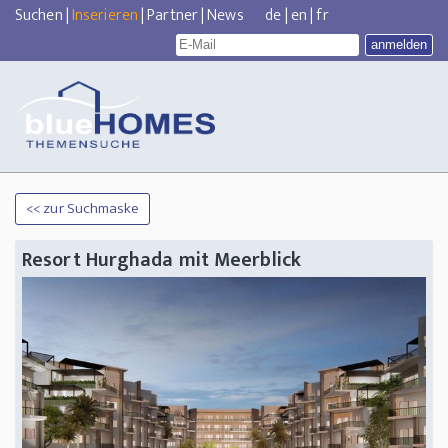
Suchen
|
Inserieren
|
Partner
|
News
de
|
en
|
fr
<< zur Suchmaske
Resort Hurghada mit Meerblick