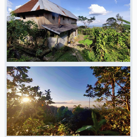
Lage : Die Farm liegt in der Provinz Orellana, Ecuador, und bietet einen
atemberaubenden Blick auf das Amazonasbecken, das sich wie ein grünes
Meer bis zum Horizont erstreckt. Nach 25 Autominuten erreichen Sie das
Dorf Loreto mit einem lokalen Markt mit einer großen Auswahl an
lokalen und nationalen Lebensmitteln.
Ökologischer selbstversorgender
Gemeinschaftsbauernhof
220211 Loreto, Location: Pasohurco Viewpoint,
Huaticocha, Loreto. IN THE ECUADORIAN AMAZON. 1/2 hour drive from
Loreto