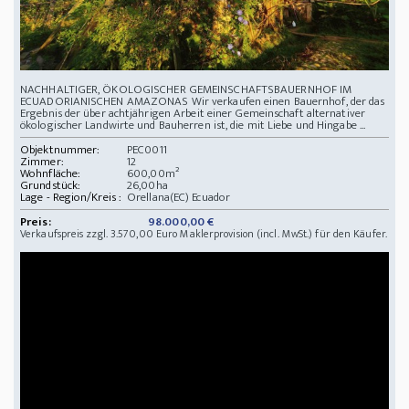
NACHHALTIGER, ÖKOLOGISCHER GEMEINSCHAFTSBAUERNHOF IM
ECUADORIANISCHEN AMAZONAS Wir verkaufen einen Bauernhof, der das
Ergebnis der über achtjährigen Arbeit einer Gemeinschaft alternativer
ökologischer Landwirte und Bauherren ist, die mit Liebe und Hingabe ...
Objektnummer:
PEC0011
Zimmer:
12
Wohnfläche:
600,00m²
Grundstück:
26,00ha
Lage - Region/Kreis :
Orellana(EC) Ecuador
Preis:
98.000,00 €
Verkaufspreis zzgl. 3.570,00 Euro Maklerprovision (incl. MwSt.) für den Käufer.