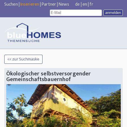
Suchen
|
Inserieren
|
Partner
|
News
de
|
en
|
fr
<< zur Suchmaske
Ökologischer selbstversorgender
Gemeinschaftsbauernhof