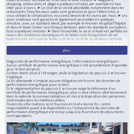
shopping, restaurants, et plage à quelques minutes, par exemple en taxi
Uber pour 2 euros. ➤ Le coût de la vie est abordable, notamment dans les
restaurants, l'eau/les eaux usées sont gratuites et pour l'électricité, si
vous utilisez la climatisation, vous avez besoin de 40 euros par mois. ➤ Les
soins médicaux sont garantis et également accessibles en quelques
minutes ; avec un standard élevé, par exemple le Premier Hospital/l'hôpital
et dans le Nyali Center une clinique dentaire selon les standards européens,
tous à quelques minutes. ➤ Dans l'ensemble, la vie ici à Nyali est parfaite en
raison des conditions climatiques et du faible coût d'acquisition de cet
appartement, ainsi que du faible coût de la vie et de sa situation centrale,
que ce soit pour votre retraite ou comme résidence de vacances. ➤ Si l'on
souhaite acheter l'appartement comme investissement ou comme
plus...
placement financier, cela ne pose pas de problème non plus, car on peut
compter sur une augmentation de valeur d'environ 10% par an. A titre
d'exemple, à une heure de vol de MOMBASA, sur l'île de Zanzibar en
Diagnostic de performance énergétique / Informations énergétiques :
Tanzanie, un appartement comparable à Jumba Town coûte 250 mille
Aucun certificat de performance énergétique n´est actuellement disponible
euros et 500 mille euros aux Seychelles dans l'océan Indien. Equipement :
pour le bien proposé.
standard élevé avec toutes les commodités comme l'air conditionné, des
Ce bien étant situé à l´étranger, seule la législation du pays où il se trouve
ventilateurs au plafond, un réfrigérateur, une cuisine équipée, une salle de
s´applique.
lavage, de grandes portes-fenêtres, deux salles de bain et deux balcons. ➤
La loi allemande n´impose aucune obligation de fournir des données de
L'appartement est situé dans un quartier résidentiel avec une vue
performance énergétique pour ce bien.
imprenable, car les maisons voisines sont toutes beaucoup plus petites ;
Si la réglementation du pays où il se trouve exige la délivrance d´un
ainsi, on peut voir les toits de la ville de Mombasa, la deuxième plus grande
certificat de performance énergétique, celui-ci sera obtenu ultérieurement
ville du Kenya. ➤ La plupart des appartements qui se trouvent dans le
dans le cadre de la commercialisation et mis à la disposition des personnes
pavillon Suite ne sont loués qu'en période de vacances à des personnes
intéressées dans les meilleurs délais.
aisées de Nairobi, la capitale du Kenya, et ce en hiver, quand il fait froid à
Toutes les informations sont fournies en toute bonne foi ; notre
Nairobi. ➤ L'appartement dispose d'un grand salon avec cuisine ouverte et
responsabilité quant à la disponibilité ou l´exhaustivité des données de
balcon, d'un couloir avec deux chambres à coucher ou même des chambres
performance énergétique est exclue jusqu´à la fourniture des documents
d'affaires ainsi qu'une grande salle de bain et une chambre spacieuse avec
correspondants.
balcon et salle de bain privée ; en outre, à côté de la cuisine ouverte et du
hall d'entrée se trouve une petite salle de machines à laver ; toutes les
chambres sont équipées de placards. ➤ Pour mieux comprendre, il faut dire
que dans la plupart des appartements en Afrique ou même en Asie et en
Amérique, lorsque l'on entre dans un appartement, on arrive directement