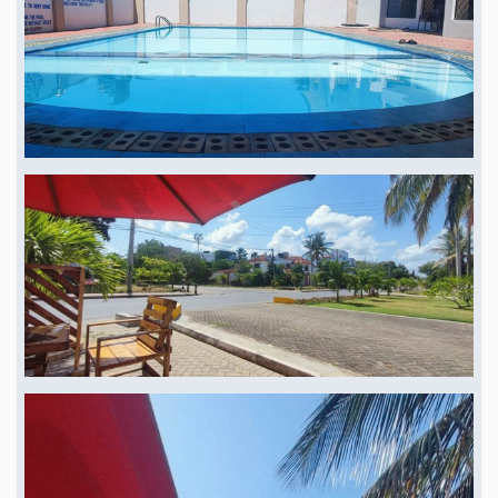
dans le salon ; ce n'est pas le cas dans cet appartement et cela constitue
donc une particularité dans la mesure où nous avons une entrée et un
couloir. ➤ Les cages d'escalier sont très spacieuses, ce qui permet là aussi
de garder une certaine distance avec les voisins. ➤ Autre particularité, à
l'extérieur des deux blocs d'habitation se trouvent un petit restaurant, un
magasin d'eau potable, une pharmacie et une petite supérette, on a donc
pensé à tout ici. ➤ L'appartement est à vendre entièrement meublé ou
sans mobilier. Situation : Nyali est un quartier résidentiel et un sous-
quartier de la ville de Mombasa, situé sur la terre ferme au nord du district
de Mombasa. Nyi est relié à l'île de Mombasa par le New Nyali Bridge. Nyi
est connue pour ses nombreux hôtels et résidences haut de gamme aux
normes modernes, ses centres commerciaux et ses longues plages de sable
blanc, ce qui en fait une destination touristique très prisée des locaux et
des étrangers. Nyali, est considérée comme très sûre et l'aéroport
international (Moi Int.) est accessible en 30 minutes en taxi. ➤ Nyali est
une zone résidentielle prospère, bordée au nord et au nord-est par
Kongowea, à l'ouest par Mkomani et au sud par l'océan Indien. Il se
caractérise par une faible densité, des habitations de qualité, des centres
commerciaux ainsi que des stations balnéaires et des hôtels. ➤ Nyali
compte de nombreuses attractions touristiques, dont Mamba Village (la
plus grande ferme de crocodiles d'Afrique), le Nyali Golf Club, le temple
hindou de Dwarikadham, les grottes de Lord Shiva Gombeshwar, plusieurs
consulats étrangers et quelques-unes des institutions académiques les plus
renommées de la région côtière. ➤ Nyali est connue pour son potentiel
touristique, grâce à ses eaux calmes, ses possibilités d'hébergement et son
littoral de plages de sable protégées par un récif corallien très apprécié des
plongeurs. Elle fait partie de la réserve marine de Mombasa, gérée par le
Kenya Wildlife Service. ➤ Nyali abrite également de nombreux hôtels de
luxe (Sai Rock Hotel & Spa, Sarova Whitesands, Nyali Beach Resort, Voyager
Hotel, Reef Hotel, Mombasa Beach Hotel) sur presque toute la côte, en
alternance avec des hôtels plus abordables (Backpackers Hotel) et offrant de
nombreuses possibilités de divertissement et d'activités (beach-volley,
planche à voile, plongée sous-marine, kitesurf, jet ski et voile). ➤ Outre les
nombreux magasins et centres commerciaux, Mombasa dispose également