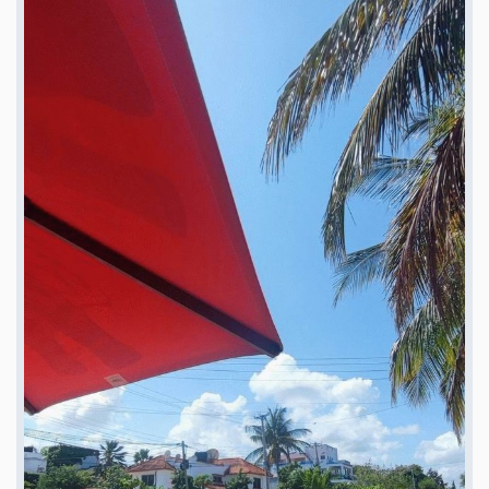
d'un cinéma Cinemaxx et, plus récemment, du China Square. ➤
Nyali/Mombasa est une ville en plein essor. Conditions climatiques : A
Nyali/Mombasa, il règne un climat tropical humide et sec toute l'année. ➤
Mombasa se trouve à proximité immédiate de l'équateur et ne connaît
donc que de faibles variations de température au fil des saisons ; pas de
tempêtes ni même de tornades, car à l'équateur, la terre tourne et ne peut
donc pas générer de tempêtes ou de tornades. Les températures se
situent autour de 28-30 degrés Celsius le jour et 24 degrés Celsius la nuit,
ce qui est très agréable, d'autant plus qu'un léger vent souffle en
permanence depuis la côte. ➤ S'il pleut une fois, ce ne sera pas plus de deux
heures - ensuite, le ciel s'éclaircira et le soleil brillera. ➤ Comme dans le
reste du monde, le changement climatique pose également des défis au
Kenya : L'érosion côtière est également devenue un problème pour les
infrastructures à Mombasa. En raison de l'élévation du niveau de la mer, la
côte s'érode de 2,5 à 20 cm par an. ➤ L'appartement n'est pas situé
directement sur la côte, mais il est très central, à quelques minutes de la
côte et entouré de palmiers, d'arbres Ashoka et d'espaces verts bien
entretenus par des voisins an, avec sagesse. Appartement à vendre à
Mombasa Kenya
95707 Nyali, Mombasa, KRA ROAD, Links Road, Kenya, pas
directement sur la côte, mais très central, à quelques minutes de la côte et
entouré de palmiers, d´arbres Ashoka et d´espaces verts bien entretenus