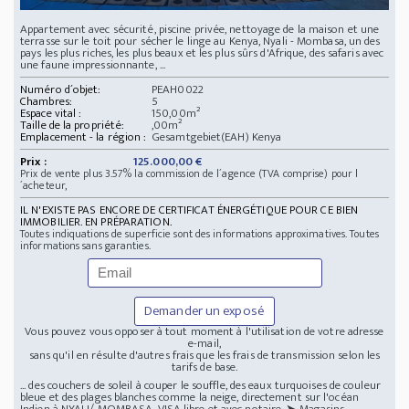
Appartement avec sécurité, piscine privée, nettoyage de la maison et une
terrasse sur le toit pour sécher le linge au Kenya, Nyali - Mombasa, un des
pays les plus riches, les plus beaux et les plus sûrs d'Afrique, des safaris avec
une faune impressionnante, ...
Numéro d´objet:
PEAH0022
Chambres:
5
Espace vital :
150,00m²
Taille de la propriété:
,00m²
Emplacement - la région :
Gesamtgebiet(EAH) Kenya
Prix :
125.000,00 €
Prix de vente plus 3.57% la commission de l´agence (TVA comprise) pour l
´acheteur,
IL N'EXISTE PAS ENCORE DE CERTIFICAT ÉNERGÉTIQUE POUR CE BIEN
IMMOBILIER. EN PRÉPARATION.
Toutes indiquations de superficie sont des informations approximatives. Toutes
informations sans garanties.
Demander un exposé
Vous pouvez vous opposer à tout moment à l'utilisation de votre adresse
e-mail,
sans qu'il en résulte d'autres frais que les frais de transmission selon les
tarifs de base.
... des couchers de soleil à couper le souffle, des eaux turquoises de couleur
bleue et des plages blanches comme la neige, directement sur l'océan
Indien à NYALI/ MOMBASA, VISA libre et avec notaire. ➤ Magasins,