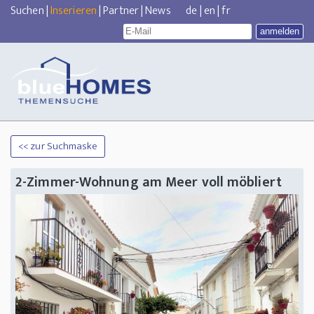
Suchen
|
Inserieren
|
Partner
|
News
de
|
en
|
fr
<< zur Suchmaske
2-Zimmer-Wohnung am Meer voll möbliert