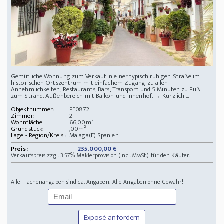
Gemütliche Wohnung zum Verkauf in einer typisch ruhigen Straße im
historischen Ortszentrum mit einfachem Zugang zu allen
Annehmlichkeiten, Restaurants, Bars, Transport und 5 Minuten zu Fuß
zum Strand. Außenbereich mit Balkon und Innenhof. → Kürzlich ...
Objektnummer:
PE0872
Zimmer:
2
Wohnfläche:
66,00m²
Grundstück:
,00m²
Lage - Region/Kreis :
Malaga(E) Spanien
Preis:
235.000,00 €
Verkaufspreis zzgl. 3.57% Maklerprovision (incl. MwSt.) für den Käufer.
Alle Flächenangaben sind ca.-Angaben! Alle Angaben ohne Gewähr!
Exposé anfordern