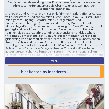
Sie können der Verwendung Ihrer Emailadresse jederzeit widersprechen,
ohne dass hierfür andere als die Übermittlungskosten nach den
Basistarifen entstehen.
... renoviert und voll möbliert mit 2 Schlafzimmern, Salon, offenes Konzept
voll ausgestattete und hochwertige Küche (Bosch, Balay). → Erster Stock
mit eigenem Eingang (Gebäude mit nur Erdgeschoss- und
Dachgeschosswohnungen). Heizung und Kühlung Multi-Split-System-
Klimaanlage (Daikin). Badezimmer mit Heizung. → Diese Wohnung ist gut
gepflegt und bereit, bewohnt zu werden. Sie eignet sich für Paare und
Familien, die das ganze Jahr über einen authentischen andalusischen,
friedlichen Dorflebensstil genießen und erleben möchten, während sie
gleichzeitig von einem pulsierenden Zentrum und einer wunderschönen
Küste umgeben sind. → Keine Gemeinschaftskosten. Alle relevanten
Unterlagen sind vollständig und bereit - 66 m² gebaut - 2 Schlafzimmer - 1
Badezimmer - Gebrauchter/ausgezeichneter Zustand - Möblierte und
ausgestattete Küche - Außenbereich 1.Stock . Privater Eingang. Balkon.
Terrasse - Klimaanlage und Heizung - Energieausweis Efficiency E - Jährliche
Grundsteuer (IBI)- 211 Euro, Müll (basura): 78 Euro - Gemeinschaftsabgabe:
mehr...
0 Euro
Lage : Málaga, Andalusien - Spanien
2-Zimmer-Wohnung am Meer voll
möbliert
... hier kostenlos inserieren ...