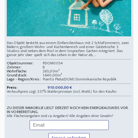
Das Objekt besteht aus einem Einfamilienhaus mit 2 Schlafzimmern, zwei
Bädern, großem Wohn- und Küchenbereich und einer Gästeküche. 5
Studios sind neben dem Pool in dem tropischen Garten integriert. Das
ganze Jahr über spielt sich das Leben in der Natur ab, ...
Objektnummer:
PDOM0054
Zimmer:
8
Wohnfläche:
265,00m²
Grundstück:
1.640,00m²
Lage - Region/Kreis :
Puerto Plata(DOM) Dominikanische Republik
Preis:
910.000,00 €
Verkaufspreis zzgl. 3.57% Maklerprovision (incl. MwSt.) für den Käufer.
ZU DIESER IMMOBILIE LIEGT DERZEIT NOCH KEIN ENERGIEAUSWEIS VOR.
IN VORBEREITUNG.
Alle Flächenangaben sind ca.-Angaben! Alle Angaben ohne Gewähr!
Exposé anfordern