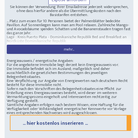
Sie können der Verwendung Ihrer Emailadresse jederzeit widersprechen,
ohne dass hierfür andere als die Übermittlungskosten nach den
Basistarifen entstehen.
... Platz zum essen für 10 Personen bietet der Palmenblätter bedeckte
Pavillon. Auf Sonnenliegen kann man am Pool relaxen. Zahlreiche Mango-
und Avocadobäume spenden Schatten und die Bananenstauden tragen fast
das ganze Jahr.
Lage : Kreis Puerto Plata - Dominikanische Republik
Bed and Breakfast an
Nordküste Dominikanische Republik
mehr...
Energieausweis / energetische Angaben:
Für die angebotene Immobilie liegt derzeit kein Energieausweis vor.
Die Immobilie befindet sich im Ausland; maßgeblich sind daher
ausschließlich die gesetzlichen Bestimmungen des jeweiligen
Belegenheitsstaates.
Eine Verpflichtung zur Angabe von Energiewerten nach deutschem Recht
besteht für diese Immobilie nicht.
Sofern nach den Vorschriften des Belegenheitsstaates eine Pflicht zur
Erstellung eines Energieausweises besteht, wird dieser im weiteren
Vermarktungsprozess eingeholt und Interessenten rechtzeitig zur
Verfügung gestellt.
Sämtliche Angaben erfolgen nach bestem Wissen; eine Haftung für die
Verfügbarkeit oder Vollständigkeit energetischer Kennwerte vor Vorlage
eines entsprechenden Nachweises wird ausgeschlossen.
... hier kostenlos inserieren ...