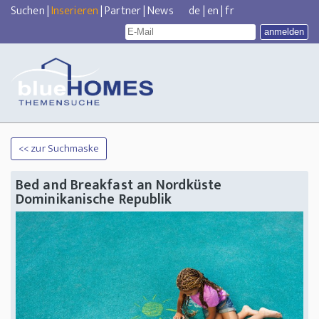
Suchen
|
Inserieren
|
Partner
|
News
de
|
en
|
fr
<< zur Suchmaske
Bed and Breakfast an Nordküste
Dominikanische Republik