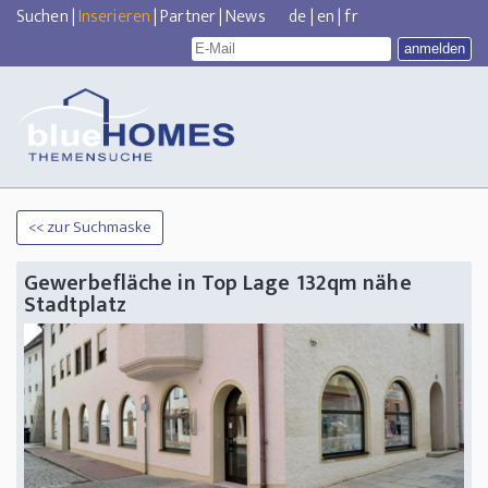
Suchen
|
Inserieren
|
Partner
|
News
de
|
en
|
fr
<< zur Suchmaske
Gewerbefläche in Top Lage 132qm nähe
Stadtplatz