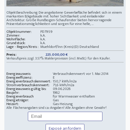
Objektbeschreibung Die angebotene Gewerbefläche befindet sich in einem
markanten Eckgebäude mit hoher Sichtbarkeit und einladender
Architektur. Große Rundbogen-Schaufenster bieten hervorragende
Präsentationsmöglichkeiten und sorgen für eine helle, ...
Objektnummer:
PD7959
Zimmer:
k.A.
Wohnfläche:
k.A.
Grundstück:
k.A.
Lage - Region/Kreis :
Muehldorf/Inn (Kreis)(D) Deutschland
Preis:
225.000,00 €
Verkaufspreis zzgl. 3.57% Maklerprovision (incl. MwSt.) für den Käufer.
Energieausweis:
Verbrauchskennwert vor 1. Mai 2014
Energieeffizienz:
E
Energieverbrauchskennwert:
150,7 kWh/m2a
Stromverbrauchskennwert:
71,6 kWh/m2a
Energieausweis gültig bis:
09.06.2028
Baujahr:
1982
Energieverbrauch
für Warmwasser enthalten
Energieträger:
Gas
Heizart:
Gas-Heizung
Alle Flächenangaben sind ca.-Angaben! Alle Angaben ohne Gewähr!
Exposé anfordern