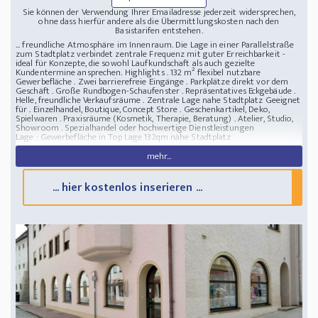
Sie können der Verwendung Ihrer Emailadresse jederzeit widersprechen,
ohne dass hierfür andere als die Übermittlungskosten nach den
Basistarifen entstehen.
... freundliche Atmosphäre im Innenraum. Die Lage in einer Parallelstraße
zum Stadtplatz verbindet zentrale Frequenz mit guter Erreichbarkeit -
ideal für Konzepte, die sowohl Laufkundschaft als auch gezielte
Kundentermine ansprechen. Highlights . 132 m² flexibel nutzbare
Gewerbefläche . Zwei barrierefreie Eingänge . Parkplätze direkt vor dem
Geschäft . Große Rundbogen-Schaufenster . Repräsentatives Eckgebäude .
Helle, freundliche Verkaufsräume . Zentrale Lage nahe Stadtplatz Geeignet
für . Einzelhandel, Boutique, Concept Store . Geschenkartikel, Deko,
Spielwaren . Praxisräume (Kosmetik, Therapie, Beratung) . Atelier, Studio,
Showroom . Spezialhandel oder hochwertige Dienstleistungen
Lage :
Gewerbefläche in Top Lage 132qm nähe Stadtplatz
mehr...
... hier kostenlos inserieren ...