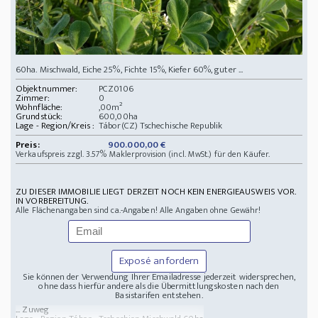
60ha. Mischwald, Eiche 25%, Fichte 15%, Kiefer 60%, guter ...
Objektnummer:
PCZ0106
Zimmer:
0
Wohnfläche:
,00m²
Grundstück:
600,00ha
Lage - Region/Kreis :
Tábor(CZ) Tschechische Republik
Preis:
900.000,00 €
Verkaufspreis zzgl. 3.57% Maklerprovision (incl. MwSt.) für den Käufer.
ZU DIESER IMMOBILIE LIEGT DERZEIT NOCH KEIN ENERGIEAUSWEIS VOR.
IN VORBEREITUNG.
Alle Flächenangaben sind ca.-Angaben! Alle Angaben ohne Gewähr!
Exposé anfordern
Sie können der Verwendung Ihrer Emailadresse jederzeit widersprechen,
ohne dass hierfür andere als die Übermittlungskosten nach den
Basistarifen entstehen.
... Zuweg