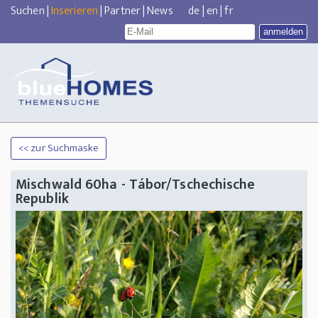
Suchen
|
Inserieren
|
Partner
|
News
de
|
en
|
fr
<< zur Suchmaske
Mischwald 60ha - Tábor/Tschechische
Republik